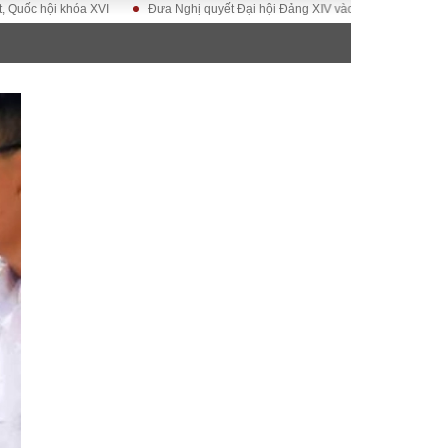
ội khóa XVI
Đưa Nghị quyết Đại hội Đảng XIV vào cuộc sống
Hướng tớ
ĐỜI SỐNG
Gia đình
Sức khỏe
Cần biết
g
Cộng đồng mạng
 – Đô thị