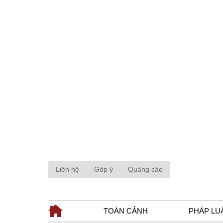
Liên hệ
Góp ý
Quảng cáo
TOÀN CẢNH
PHÁP LU