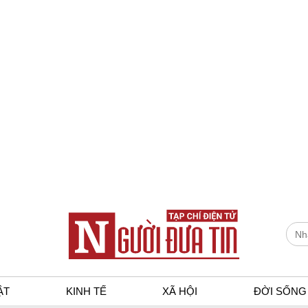
ẬT
KINH TẾ
XÃ HỘI
ĐỜI SỐNG