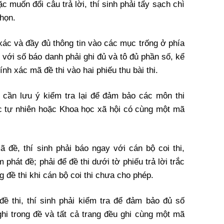
c muốn đổi câu trả lời, thí sinh phải tẩy sạch chì
chọn.
 xác và đầy đủ thông tin vào các mục trống ở phía
i với số báo danh phải ghi đủ và tô đủ phần số, kể
nh xác mã đề thi vào hai phiếu thu bài thi.
nh cần lưu ý kiểm tra lại để đảm bảo các môn thi
ọc tự nhiên hoặc Khoa học xã hội có cùng một mã
đề, thí sinh phải báo ngay với cán bộ coi thi,
 phát đề; phải để đề thi dưới tờ phiếu trả lời trắc
đề thi khi cán bộ coi thi chưa cho phép.
ề thi, thí sinh phải kiểm tra để đảm bảo đủ số
ghi trong đề và tất cả trang đều ghi cùng một mã