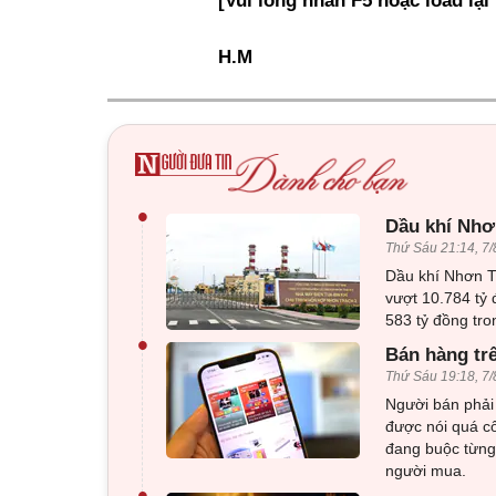
[Vui lòng nhấn F5 hoặc load lại
H.M
•
Dầu khí Nhơn
Thứ Sáu 21:14, 7/
Dầu khí Nhơn Tr
vượt 10.784 tỷ 
583 tỷ đồng tro
•
Bán hàng tr
Thứ Sáu 19:18, 7/
Người bán phải 
được nói quá c
đang buộc từng 
người mua.
•