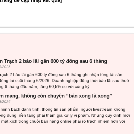
 trang để cập nhật kết quả]
 Trạch 2 báo lãi gần 600 tỷ đồng sau 6 tháng
8/2026
ạch 2 báo lãi gần 600 tỷ đồng sau 6 tháng ghi nhận tổng tài sản
đồng tại cuối tháng 6/2026. Doanh nghiệp đồng thời báo lãi sau thuế
ng 6 tháng đầu năm, tăng 60,5% so với cùng kỳ.
ên mạng, không còn chuyện “bán xong là xong”
8/2026
minh bạch danh tính, thông tin sản phẩm; người livestream không
ông dụng; nền tảng phải tham gia xử lý vi phạm. Những quy định mới
mắt xích trong chuỗi bán hàng online phải rõ trách nhiệm hơn với