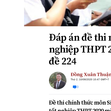
Xi nhan Trái Phải
Bạn đọc viết
Đáp án đề thi 
nghiệp THPT 
đề 224
Đồng Xuân Thuậ
Thứ 2, 10/08/2020 10:47 GMT+7
0
Đề thi chính thức môn S
tốt nghiệp THPT 2020 mã