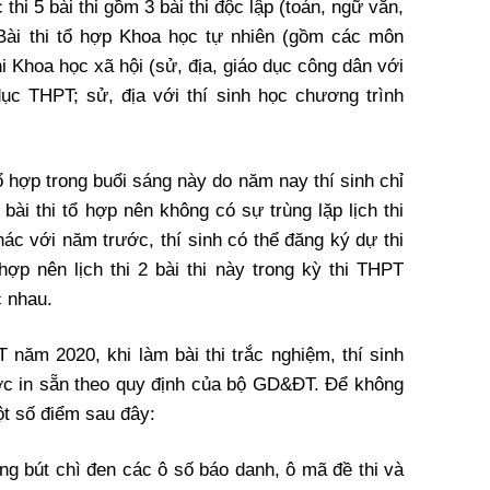
thi 5 bài thi gồm 3 bài thi độc lập (toán, ngữ văn,
 Bài thi tổ hợp Khoa học tự nhiên (gồm các môn
hi Khoa học xã hội (sử, địa, giáo dục công dân với
dục THPT; sử, địa với thí sinh học chương trình
tổ hợp trong buổi sáng này do năm nay thí sinh chỉ
bài thi tổ hợp nên không có sự trùng lặp lịch thi
Khác với năm trước, thí sinh có thể đăng ký dự thi
hợp nên lịch thi 2 bài thi này trong kỳ thi THPT
c nhau.
 năm 2020, khi làm bài thi trắc nghiệm, thí sinh
được in sẵn theo quy định của bộ GD&ĐT. Để không
ột số điểm sau đây:
ằng bút chì đen các ô số báo danh, ô mã đề thi và