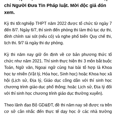
chí Người Đưa Tin Pháp luật. Mời độc giả đón
xem.
Kỳ thi tốt nghiệp THPT năm 2022 được tổ chức từ ngày 7
đến 8/7. Ngày 6/7, thí sinh đến phòng thi làm thủ tục dự thi,
đính chính sai sót (nếu có) và nghe phổ biến Quy chế thi,
lịch thi. 9/7 là ngày thi dự phòng.
Kỳ thi năm nay giữ ổn định về cơ bản phương thức tổ
chức như năm 2021. Thí sinh thực hiện thi 3 môn bắt buộc
Toán, Ngữ văn, Ngoại ngữ cùng hai bài tổ hợp là Khoa
học tự nhiên (Vật lý, Hóa học, Sinh học) hoặc Khoa học xã
hội (Lịch sử, Địa lý, Giáo dục công dân với thí sinh học
chương trình giáo dục phổ thông; hoặc Lịch sử, Địa lý đối
với thí sinh học chương trình giáo dục thường xuyên).
Theo lãnh đạo Bộ GD&ĐT, đề thi năm nay sẽ được ra trên
cơ sở cân nhắc đến thực tế dạy học ở các nhà trường