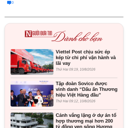
0
Viettel Post chịu sức ép
kép từ chi phí vận hành và
lãi vay
Thứ Hai 09:19, 10/8/2026
Tập đoàn Sovico được
vinh danh “Dấu ấn Thương
hiệu Việt Hàng đầu”
Thứ Hai 09:12, 10/8/2026
Cảnh vắng lặng ở dự án tổ
hợp thương mại hơn 200
tỷ đồng ven sông Hương