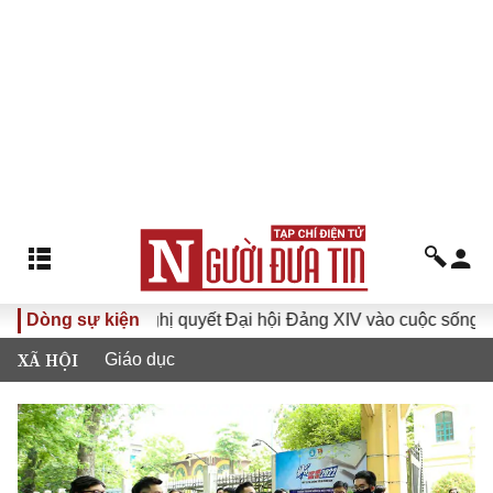
I
Dòng sự kiện
Đưa Nghị quyết Đại hội Đảng XIV vào cuộc sống
Hư
XÃ HỘI
Giáo dục