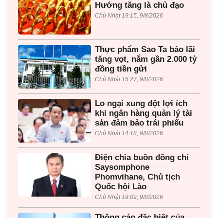
Hướng tăng là chủ đạo
Chủ Nhật 19:15, 9/8/2026
Thực phẩm Sao Ta báo lãi
tăng vọt, nắm gần 2.000 tỷ
đồng tiền gửi
Chủ Nhật 15:27, 9/8/2026
Lo ngại xung đột lợi ích
khi ngân hàng quản lý tài
sản đảm bảo trái phiếu
Chủ Nhật 14:18, 9/8/2026
Điện chia buồn đồng chí
Saysomphone
Phomvihane, Chủ tịch
Quốc hội Lào
Chủ Nhật 19:09, 9/8/2026
Thông cáo đặc biệt của