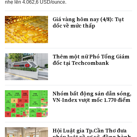
nhẹ lên 4.062,6 USD/ounce.
Giá vàng hôm nay (4/8): Tụt
dốc về mức thấp
Thêm một nữ Phó Tổng Giám
đốc tại Techcombank
Nhóm bất động sản dẫn sóng,
VN-Index vượt mốc 1.770 điểm
Hội Luật gia Tp.Cần Thơ đưa
pháp luật về cơ sở, đồng hành