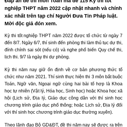
Đáp án đề thi môn Toán mã đề 115 Kỳ thi tốt
nghiệp THPT năm 2022 cập nhật nhanh và chính
xác nhất trên tạp chí Người Đưa Tin Pháp luật.
Mời độc giả đón xem.
Kỳ thi tốt nghiệp THPT năm 2022 được tổ chức từ ngày 7
đến 8/7. Ngày 6/7, thí sinh đến phòng thi làm thủ tục dự thi,
đính chính sai sót (nếu có) và nghe phổ biến Quy chế thi,
lịch thi. 9/7 là ngày thi dự phòng.
Kỳ thi năm nay giữ ổn định về cơ bản phương thức tổ
chức như năm 2021. Thí sinh thực hiện thi 3 môn bắt buộc
Toán, Ngữ văn, Ngoại ngữ cùng hai bài tổ hợp là Khoa
học tự nhiên (Vật lý, Hóa học, Sinh học) hoặc Khoa học xã
hội (Lịch sử, Địa lý, Giáo dục công dân với thí sinh học
chương trình giáo dục phổ thông; hoặc Lịch sử, Địa lý đối
với thí sinh học chương trình giáo dục thường xuyên).
Theo lãnh đạo Bộ GD&ĐT, đề thi năm nay sẽ được ra trên