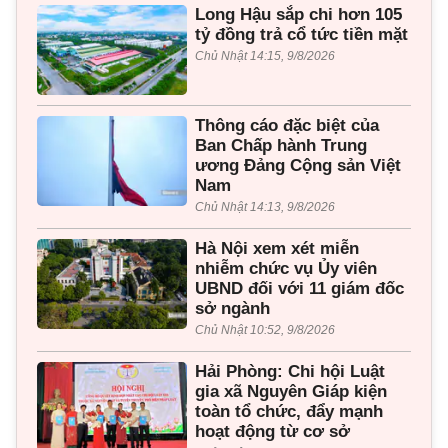
Long Hậu sắp chi hơn 105
tỷ đồng trả cổ tức tiền mặt
Chủ Nhật 14:15, 9/8/2026
Thông cáo đặc biệt của
Ban Chấp hành Trung
ương Đảng Cộng sản Việt
Nam
Chủ Nhật 14:13, 9/8/2026
Hà Nội xem xét miễn
nhiễm chức vụ Ủy viên
UBND đối với 11 giám đốc
sở ngành
Chủ Nhật 10:52, 9/8/2026
Hải Phòng: Chi hội Luật
gia xã Nguyên Giáp kiện
toàn tổ chức, đẩy mạnh
hoạt động từ cơ sở