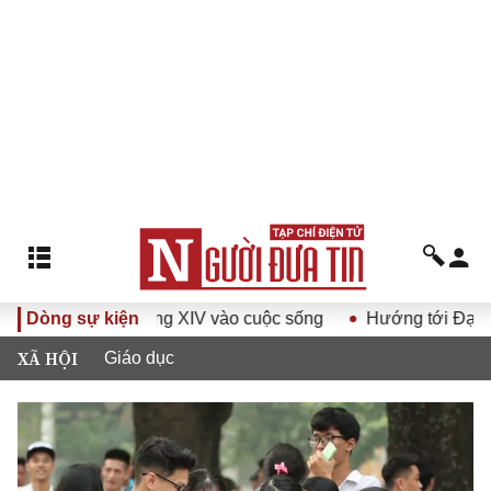
Đại hội Đảng XIV vào cuộc sống
Dòng sự kiện
Hướng tới Đại hội đại bi
XÃ HỘI
Giáo dục