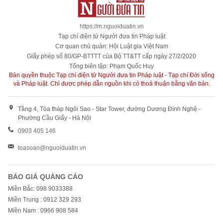
https://m.nguoiduatin.vn
Tạp chí điện tử Người đưa tin Pháp luật
Cơ quan chủ quản: Hội Luật gia Việt Nam
Giấy phép số 80/GP-BTTTT của Bộ TT&TT cấp ngày 27/2/2020
Tổng biên tập: Phạm Quốc Huy
Bản quyền thuộc Tạp chí điện tử Người đưa tin Pháp luật - Tạp chí Đời sống
và Pháp luật. Chỉ được phép dẫn nguồn khi có thoả thuận bằng văn bản.
Tầng 4, Tòa tháp Ngôi Sao - Star Tower, đường Dương Đình Nghệ -
Phường Cầu Giấy - Hà Nội
0903 405 146
toasoan@nguoiduatin.vn
BÁO GIÁ QUẢNG CÁO
Miền Bắc: 098 9033388
Miền Trung : 0912 329 293
Miền Nam : 0966 908 584