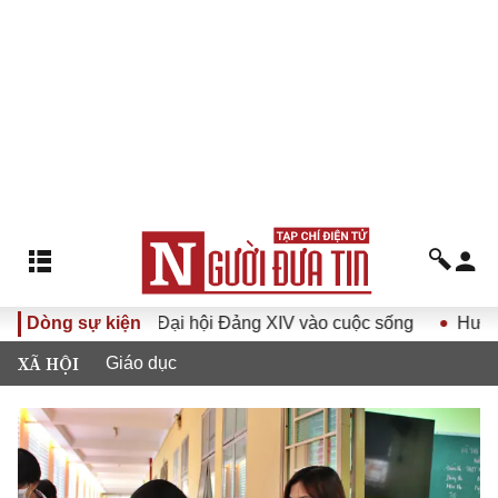
 Nghị quyết Đại hội Đảng XIV vào cuộc sống
Dòng sự kiện
Hướng tới Đ
XÃ HỘI
Giáo dục