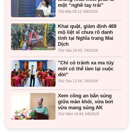
một “nghề tay trái”
Thứ Bảy 09:12, 8/8/2026
Khai quật, giám định 469
mộ liệt sĩ chưa rõ danh
tính tại Nghĩa trang Mai
Dịch
Thứ Sáu 16:05, 7/8/2026
"Chỉ có tránh xa ma túy
mới có thể làm lại cuộc
đời"
Thứ Sáu 13:58, 7/8/2026
Xem công an bắn súng
giữa màn khói, vừa bơi
vừa mang súng AK
Thứ Năm 16:44, 6/8/2026