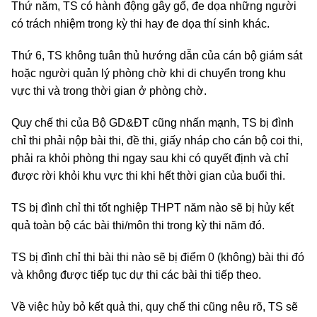
Thứ năm, TS có hành động gây gổ, đe dọa những người
có trách nhiệm trong kỳ thi hay đe dọa thí sinh khác.
Thứ 6, TS không tuân thủ hướng dẫn của cán bộ giám sát
hoặc người quản lý phòng chờ khi di chuyển trong khu
vực thi và trong thời gian ở phòng chờ.
Quy chế thi của Bộ GD&ĐT cũng nhấn mạnh, TS bị đình
chỉ thi phải nộp bài thi, đề thi, giấy nháp cho cán bộ coi thi,
phải ra khỏi phòng thi ngay sau khi có quyết định và chỉ
được rời khỏi khu vực thi khi hết thời gian của buổi thi.
TS bị đình chỉ thi tốt nghiệp THPT năm nào sẽ bị hủy kết
quả toàn bộ các bài thi/môn thi trong kỳ thi năm đó.
TS bị đình chỉ thi bài thi nào sẽ bị điểm 0 (không) bài thi đó
và không được tiếp tục dự thi các bài thi tiếp theo.
Về việc hủy bỏ kết quả thi, quy chế thi cũng nêu rõ, TS sẽ