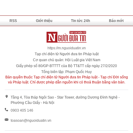
RSS
Giới thiệu
Tin tức 24h
Báo mới
https://m.nguoiduatin.vn
Tạp chí điện tử Người đưa tin Pháp luật
Cơ quan chủ quản: Hội Luật gia Việt Nam
Giấy phép số 80/GP-BTTTT của Bộ TT&TT cấp ngày 27/2/2020
Tổng biên tập: Phạm Quốc Huy
Bản quyền thuộc Tạp chí điện tử Người đưa tin Pháp luật - Tạp chí Đời sống
và Pháp luật. Chỉ được phép dẫn nguồn khi có thoả thuận bằng văn bản.
Tầng 4, Tòa tháp Ngôi Sao - Star Tower, đường Dương Đình Nghệ -
Phường Cầu Giấy - Hà Nội
0903 405 146
toasoan@nguoiduatin.vn