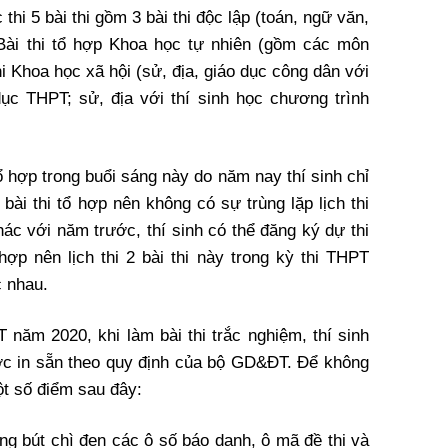
thi 5 bài thi gồm 3 bài thi độc lập (toán, ngữ văn,
 Bài thi tổ hợp Khoa học tự nhiên (gồm các môn
hi Khoa học xã hội (sử, địa, giáo dục công dân với
dục THPT; sử, địa với thí sinh học chương trình
tổ hợp trong buổi sáng này do năm nay thí sinh chỉ
bài thi tổ hợp nên không có sự trùng lặp lịch thi
Khác với năm trước, thí sinh có thể đăng ký dự thi
hợp nên lịch thi 2 bài thi này trong kỳ thi THPT
c nhau.
 năm 2020, khi làm bài thi trắc nghiệm, thí sinh
được in sẵn theo quy định của bộ GD&ĐT. Để không
ột số điểm sau đây:
ằng bút chì đen các ô số báo danh, ô mã đề thi và