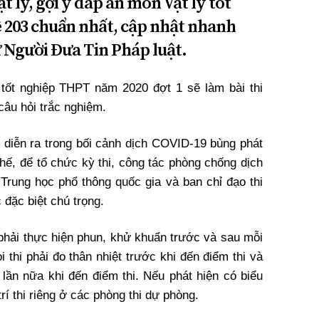
t lý, gợi ý đáp án môn Vật lý tốt
 203 chuẩn nhất, cập nhật nhanh
ử Người Đưa Tin Pháp luật.
i tốt nghiệp THPT năm 2020 đợt 1 sẽ làm bài thi
câu hỏi trắc nghiệm.
 diễn ra trong bối cảnh dịch COVID-19 bùng phát
 thế, để tổ chức kỳ thi, công tác phòng chống dịch
 Trung học phổ thông quốc gia và ban chỉ đạo thi
 đặc biệt chú trọng.
 phải thực hiện phun, khử khuẩn trước và sau mỗi
i thi phải đo thân nhiệt trước khi đến điểm thi và
 lần nữa khi đến điểm thi. Nếu phát hiện có biểu
trí thi riêng ở các phòng thi dự phòng.