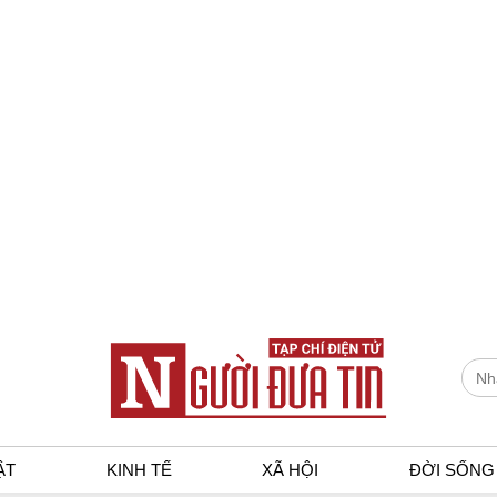
ẬT
KINH TẾ
XÃ HỘI
ĐỜI SỐNG