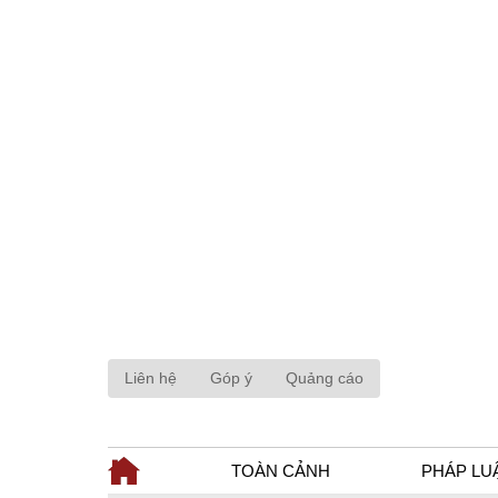
Liên hệ
Góp ý
Quảng cáo
TOÀN CẢNH
PHÁP LU