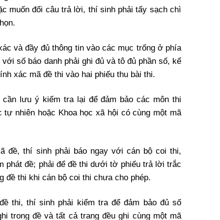
c muốn đổi câu trả lời, thí sinh phải tẩy sạch chì
chọn.
 xác và đầy đủ thông tin vào các mục trống ở phía
i với số báo danh phải ghi đủ và tô đủ phần số, kể
nh xác mã đề thi vào hai phiếu thu bài thi.
nh cần lưu ý kiểm tra lại để đảm bảo các môn thi
ọc tự nhiên hoặc Khoa học xã hội có cùng một mã
đề, thí sinh phải báo ngay với cán bộ coi thi,
 phát đề; phải để đề thi dưới tờ phiếu trả lời trắc
đề thi khi cán bộ coi thi chưa cho phép.
ề thi, thí sinh phải kiểm tra để đảm bảo đủ số
ghi trong đề và tất cả trang đều ghi cùng một mã