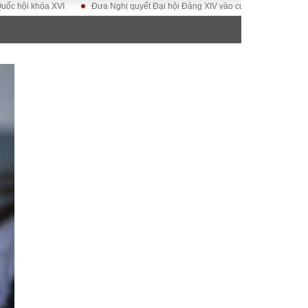
khóa XVI
Đưa Nghị quyết Đại hội Đảng XIV vào cuộc sống
Hướng tới Đ
ĐỜI SỐNG
Gia đình
Sức khỏe
Cần biết
g
Cộng đồng mạng
 – Đô thị