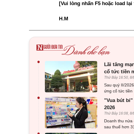
[Vui lòng nhấn F5 hoặc load lại
H.M
•
Lãi tăng mạn
cổ tức tiền 
Thứ Bảy 16:50, 8/
Sau quý II/202
ứng cổ tức tiền 
•
"Vua bút bi"
2026
Thứ Bảy 16:08, 8/
Doanh thu nửa 
sau thuế hơn 31
•