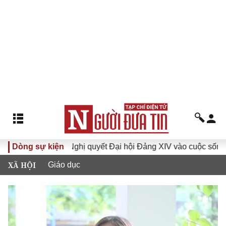
VI
Dòng sự kiện
Đưa Nghị quyết Đại hội Đảng XIV vào cuộc sống
H
XÃ HỘI
Giáo dục