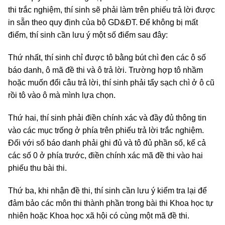
thi trắc nghiệm, thí sinh sẽ phải làm trên phiếu trả lời được
in sẵn theo quy định của bộ GD&ĐT. Để không bị mất
điểm, thí sinh cần lưu ý một số điểm sau đây:
Thứ nhất, thí sinh chỉ được tô bằng bút chì đen các ô số
báo danh, ô mã đề thi và ô trả lời. Trường hợp tô nhầm
hoặc muốn đổi câu trả lời, thí sinh phải tẩy sạch chì ở ô cũ
rồi tô vào ô mà mình lựa chọn.
Thứ hai, thí sinh phải điền chính xác và đầy đủ thông tin
vào các mục trống ở phía trên phiếu trả lời trắc nghiệm.
Đối với số báo danh phải ghi đủ và tô đủ phần số, kể cả
các số 0 ở phía trước, điền chính xác mã đề thi vào hai
phiếu thu bài thi.
Thứ ba, khi nhận đề thi, thí sinh cần lưu ý kiểm tra lại để
đảm bảo các môn thi thành phần trong bài thi Khoa học tự
nhiên hoặc Khoa học xã hội có cùng một mã đề thi.