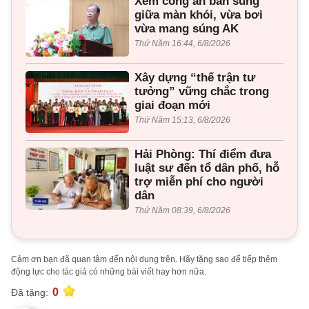
Xem công an bắn súng
giữa màn khói, vừa bơi
vừa mang súng AK
Thứ Năm 16:44, 6/8/2026
Xây dựng “thế trận tư
tưởng” vững chắc trong
giai đoạn mới
Thứ Năm 15:13, 6/8/2026
Hải Phòng: Thí điểm đưa
luật sư đến tổ dân phố, hỗ
trợ miễn phí cho người
dân
Thứ Năm 08:39, 6/8/2026
Cảm ơn bạn đã quan tâm đến nội dung trên. Hãy tặng sao để tiếp thêm
động lực cho tác giả có những bài viết hay hơn nữa.
0
Đã tặng: