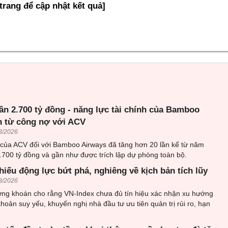
 trang để cập nhật kết quả]
ần 2.700 tỷ đồng - năng lực tài chính của Bamboo
n từ công nợ với ACV
8/2026
 của ACV đối với Bamboo Airways đã tăng hơn 20 lần kể từ năm
.700 tỷ đồng và gần như được trích lập dự phòng toàn bộ.
hiếu động lực bứt phá, nghiêng về kịch bản tích lũy
8/2026
ứng khoán cho rằng VN-Index chưa đủ tín hiệu xác nhận xu hướng
khoản suy yếu, khuyến nghị nhà đầu tư ưu tiên quản trị rủi ro, hạn