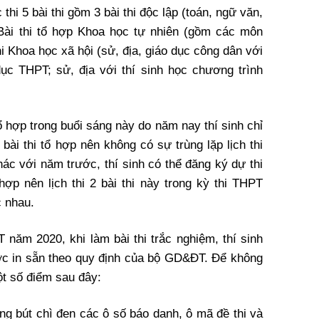
thi 5 bài thi gồm 3 bài thi độc lập (toán, ngữ văn,
 Bài thi tổ hợp Khoa học tự nhiên (gồm các môn
hi Khoa học xã hội (sử, địa, giáo dục công dân với
dục THPT; sử, địa với thí sinh học chương trình
tổ hợp trong buổi sáng này do năm nay thí sinh chỉ
bài thi tổ hợp nên không có sự trùng lặp lịch thi
Khác với năm trước, thí sinh có thể đăng ký dự thi
hợp nên lịch thi 2 bài thi này trong kỳ thi THPT
c nhau.
 năm 2020, khi làm bài thi trắc nghiệm, thí sinh
được in sẵn theo quy định của bộ GD&ĐT. Để không
ột số điểm sau đây:
ằng bút chì đen các ô số báo danh, ô mã đề thi và