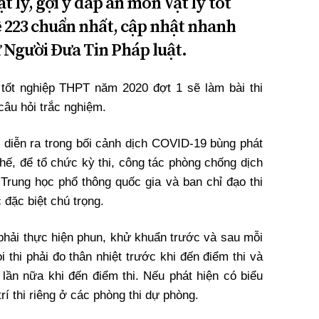
t lý, gợi ý đáp án môn Vật lý tốt
 223 chuẩn nhất, cập nhật nhanh
ử Người Đưa Tin Pháp luật.
i tốt nghiệp THPT năm 2020 đợt 1 sẽ làm bài thi
câu hỏi trắc nghiệm.
 diễn ra trong bối cảnh dịch COVID-19 bùng phát
 thế, để tổ chức kỳ thi, công tác phòng chống dịch
 Trung học phổ thông quốc gia và ban chỉ đạo thi
 đặc biệt chú trọng.
 phải thực hiện phun, khử khuẩn trước và sau mỗi
i thi phải đo thân nhiệt trước khi đến điểm thi và
 lần nữa khi đến điểm thi. Nếu phát hiện có biểu
trí thi riêng ở các phòng thi dự phòng.