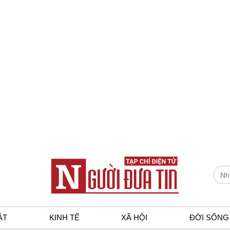
ẬT
KINH TẾ
XÃ HỘI
ĐỜI SỐNG