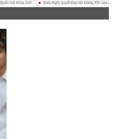
ội khóa XVI
Đưa Nghị quyết Đại hội Đảng XIV vào cuộc sống
Hướng tớ
ĐỜI SỐNG
Gia đình
Sức khỏe
Cần biết
g
Cộng đồng mạng
 – Đô thị