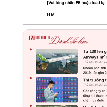
[Vui lòng nhấn F5 hoặc load lại
H.M
•
Từ 130 lên g
Airways nhì
Thứ Sáu 08:30, 7/
Khoản phải thu
2019, lên gần 2
•
Thị trường t
Thứ Sáu 07:20, 7/
Các công ty ch
tăng khi thanh 
chế mua đuổi.
•