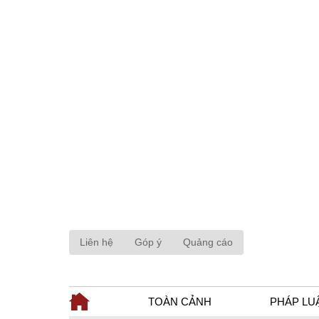
Liên hệ
Góp ý
Quảng cáo
TOÀN CẢNH
PHÁP LU