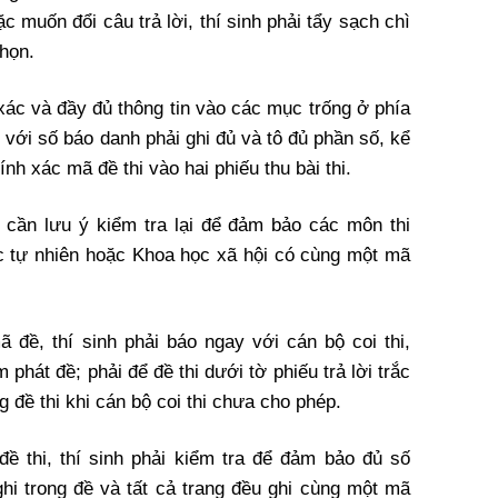
c muốn đổi câu trả lời, thí sinh phải tẩy sạch chì
chọn.
 xác và đầy đủ thông tin vào các mục trống ở phía
i với số báo danh phải ghi đủ và tô đủ phần số, kể
nh xác mã đề thi vào hai phiếu thu bài thi.
nh cần lưu ý kiểm tra lại để đảm bảo các môn thi
ọc tự nhiên hoặc Khoa học xã hội có cùng một mã
đề, thí sinh phải báo ngay với cán bộ coi thi,
 phát đề; phải để đề thi dưới tờ phiếu trả lời trắc
đề thi khi cán bộ coi thi chưa cho phép.
ề thi, thí sinh phải kiểm tra để đảm bảo đủ số
ghi trong đề và tất cả trang đều ghi cùng một mã