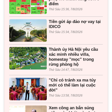
điểm
Thứ Sáu 15:36, 7/8/2026
Tiền gửi áp đảo nợ vay tại
IDICO
Thứ Sáu 15:34, 7/8/2026
Thành ủy Hà Nội yêu cầu
xác minh nhiều villa,
homestay "mọc" trong
rừng phòng hộ
Thứ Sáu 14:47, 7/8/2026
"Chỉ có tránh xa ma túy
mới có thể làm lại cuộc
đời"
Thứ Sáu 13:58, 7/8/2026
Xem công an bắn súng