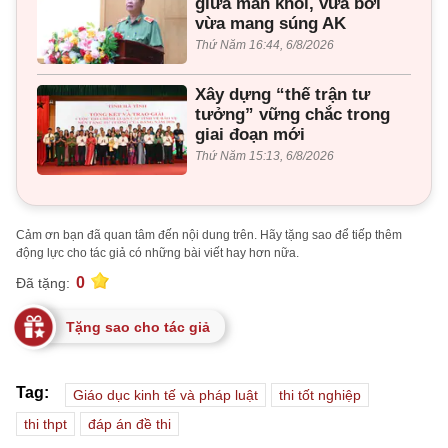
giữa màn khói, vừa bơi
vừa mang súng AK
Thứ Năm 16:44, 6/8/2026
Xây dựng “thế trận tư
tưởng” vững chắc trong
giai đoạn mới
Thứ Năm 15:13, 6/8/2026
Cảm ơn bạn đã quan tâm đến nội dung trên. Hãy tặng sao để tiếp thêm
động lực cho tác giả có những bài viết hay hơn nữa.
0
Đã tặng:
Tặng sao cho tác giả
Tag:
Giáo dục kinh tế và pháp luật
thi tốt nghiệp
thi thpt
đáp án đề thi