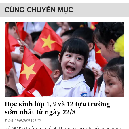
CÙNG CHUYÊN MỤC
Học sinh lớp 1, 9 và 12 tựu trường
sớm nhất từ ngày 22/8
Thứ 6, 07/08/2026 | 16:12
Bộ GD&ĐT vừa ban hành khung kế hoạch thời gian năm