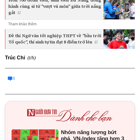
hành cùng sĩ tử "vượt vũ môn" giữa trời nắng
gắt
Tham khảo thêm
Đề thi Ngữ văn tốt nghiệp THPT về "bầu trời
Tổ quốc", thí sinh tự tin đạt 8 điểm trở lên
(t/h)
Trúc Chi
0
Nhóm năng lượng bứt
phá, VN-Index tăng hơn 3