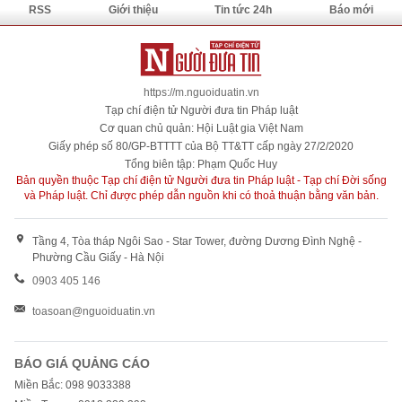
RSS
Giới thiệu
Tin tức 24h
Báo mới
https://m.nguoiduatin.vn
Tạp chí điện tử Người đưa tin Pháp luật
Cơ quan chủ quản: Hội Luật gia Việt Nam
Giấy phép số 80/GP-BTTTT của Bộ TT&TT cấp ngày 27/2/2020
Tổng biên tập: Phạm Quốc Huy
Bản quyền thuộc Tạp chí điện tử Người đưa tin Pháp luật - Tạp chí Đời sống
và Pháp luật. Chỉ được phép dẫn nguồn khi có thoả thuận bằng văn bản.
Tầng 4, Tòa tháp Ngôi Sao - Star Tower, đường Dương Đình Nghệ -
Phường Cầu Giấy - Hà Nội
0903 405 146
toasoan@nguoiduatin.vn
BÁO GIÁ QUẢNG CÁO
Miền Bắc: 098 9033388