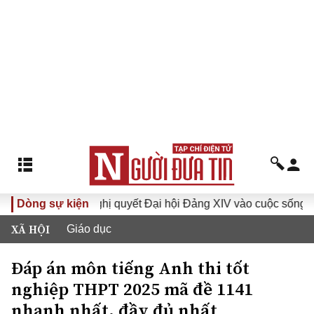
VI
Dòng sự kiện
Đưa Nghị quyết Đại hội Đảng XIV vào cuộc sống
H
XÃ HỘI
Giáo dục
Đáp án môn tiếng Anh thi tốt
nghiệp THPT 2025 mã đề 1141
nhanh nhất, đầy đủ nhất