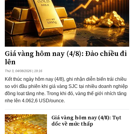
Giá vàng hôm nay (4/8): Đảo chiều đi
lên
Thứ 3, 04/08/2026 | 19:16
Kết thúc ngày hôm nay (4/8), ghi nhận diễn biến trái chiều
so với đầu phiên khi giá vàng SJC tại nhiều doanh nghiệp
đồng loạt tăng nhẹ. Trong khi đó, vàng thế giới nhích tăng
nhẹ lên 4.062,6 USD/ounce.
Giá vàng hôm nay (4/8): Tụt
dốc về mức thấp