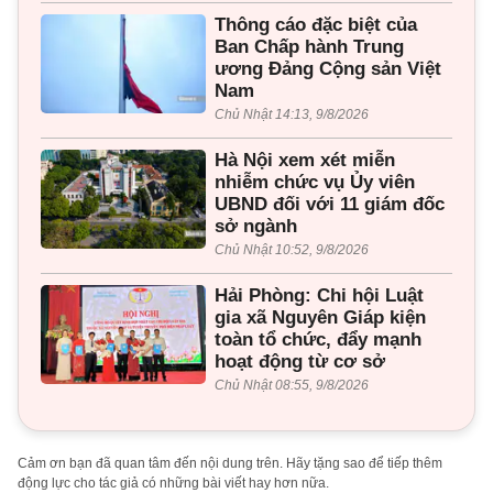
Thông cáo đặc biệt của
Ban Chấp hành Trung
ương Đảng Cộng sản Việt
Nam
Chủ Nhật 14:13, 9/8/2026
Hà Nội xem xét miễn
nhiễm chức vụ Ủy viên
UBND đối với 11 giám đốc
sở ngành
Chủ Nhật 10:52, 9/8/2026
Hải Phòng: Chi hội Luật
gia xã Nguyên Giáp kiện
toàn tổ chức, đẩy mạnh
hoạt động từ cơ sở
Chủ Nhật 08:55, 9/8/2026
Cảm ơn bạn đã quan tâm đến nội dung trên. Hãy tặng sao để tiếp thêm
động lực cho tác giả có những bài viết hay hơn nữa.