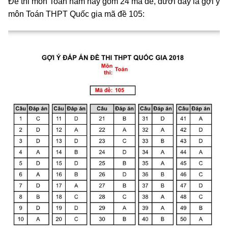
Đề thi môn Toán năm nay gồm 24 mã đề, dưới đây là gợi ý
môn Toán THPT Quốc gia mã đề 105: