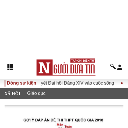
Đưa Nghị quyết Đại hội Đảng XIV vào cuộc sống
Dòng sự kiện
Hướng t
XÃ HỘI
Giáo dục