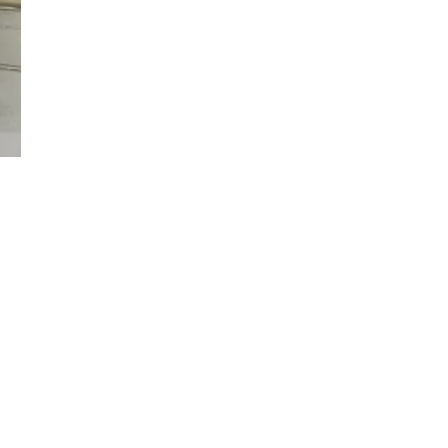
Đăng ký tin tức mới