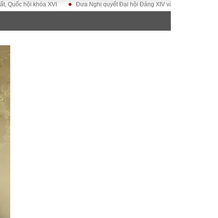
 khóa XVI
Đưa Nghị quyết Đại hội Đảng XIV vào cuộc sống
Hướng tới
ĐỜI SỐNG
Gia đình
Sức khỏe
Cần biết
g
Cộng đồng mạng
 – Đô thị