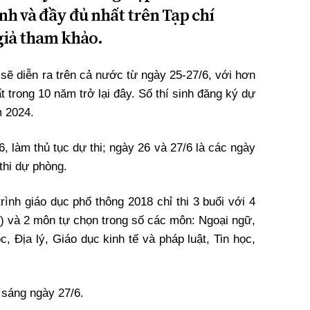
nh và đầy đủ nhất trên Tạp chí
giả tham khảo.
sẽ diễn ra trên cả nước từ ngày 25-27/6, với hơn
hất trong 10 năm trở lại đây. Số thí sinh đăng ký dự
m 2024.
6, làm thủ tục dự thi; ngày 26 và 27/6 là các ngày
 thi dự phòng.
rình giáo dục phổ thông 2018 chỉ thi 3 buổi với 4
c) và 2 môn tự chọn trong số các môn: Ngoại ngữ,
c, Địa lý, Giáo dục kinh tế và pháp luật, Tin học,
 sáng ngày 27/6.