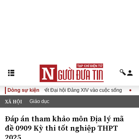
Nghị quyết Đại hội Đảng XIV vào cuộc sống
Dòng sự kiện
Hướng tới Đạ
XÃ HỘI
Giáo dục
Đáp án tham khảo môn Địa lý mã
đề 0909 Kỳ thi tốt nghiệp THPT
2025