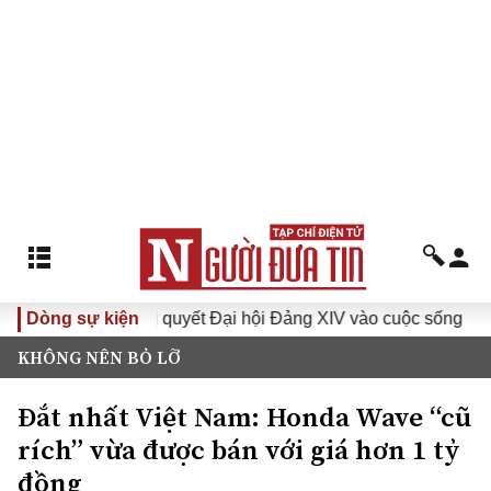
Đưa Nghị quyết Đại hội Đảng XIV vào cuộc sống
Dòng sự kiện
Hướng t
KHÔNG NÊN BỎ LỠ
Đắt nhất Việt Nam: Honda Wave “cũ
rích” vừa được bán với giá hơn 1 tỷ
đồng