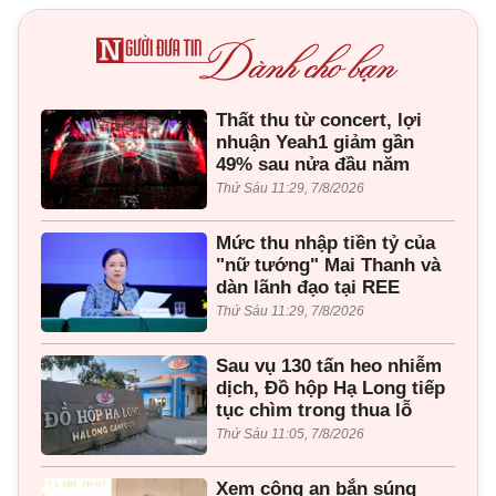
Thất thu từ concert, lợi
nhuận Yeah1 giảm gần
49% sau nửa đầu năm
Thứ Sáu 11:29, 7/8/2026
Mức thu nhập tiền tỷ của
"nữ tướng" Mai Thanh và
dàn lãnh đạo tại REE
Thứ Sáu 11:29, 7/8/2026
Sau vụ 130 tấn heo nhiễm
dịch, Đồ hộp Hạ Long tiếp
tục chìm trong thua lỗ
Thứ Sáu 11:05, 7/8/2026
Xem công an bắn súng