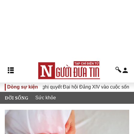
Dòng sự kiện
Đưa Nghị quyết Đại hội Đảng XIV vào cuộc sống
Hướn
ĐỜI SỐNG
Sức khỏe