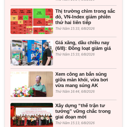
Thị trường chìm trong sắc
đỏ, VN-Index giảm phiên
thứ hai liên tiếp
Thứ Năm 15:33, 6/8/2026
Giá xăng, dầu chiều nay
(6/8): Đồng loạt giảm giá
Thứ Năm 15:33, 6/8/2026
Xem công an bắn súng
giữa màn khói, vừa bơi
vừa mang súng AK
Thứ Năm 16:44, 6/8/2026
Xây dựng “thế trận tư
tưởng” vững chắc trong
giai đoạn mới
Thứ Năm 15:13, 6/8/2026