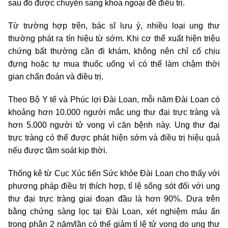
sau đó được chuyển sang khoa ngoại để điều trị.
Từ trường hợp trên, bác sĩ lưu ý, nhiều loại ung thư
thường phát ra tín hiệu từ sớm. Khi cơ thể xuất hiện triệu
chứng bất thường cần đi khám, không nên chỉ cố chịu
đựng hoặc tự mua thuốc uống vì có thể làm chậm thời
gian chẩn đoán và điều trị.
Theo Bộ Y tế và Phúc lợi Đài Loan, mỗi năm Đài Loan có
khoảng hơn 10.000 người mắc ung thư đại trực tràng và
hơn 5.000 người tử vong vì căn bệnh này. Ung thư đại
trực tràng có thể được phát hiện sớm và điều trị hiệu quả
nếu được tầm soát kịp thời.
Thống kê từ Cục Xúc tiến Sức khỏe Đài Loan cho thấy với
phương pháp điều trị thích hợp, tỉ lệ sống sót đối với ung
thư đại trực tràng giai đoạn đầu là hơn 90%. Dựa trên
bằng chứng sàng lọc tại Đài Loan, xét nghiệm máu ẩn
trong phân 2 năm/lần có thể giảm tỉ lệ tử vong do ung thư