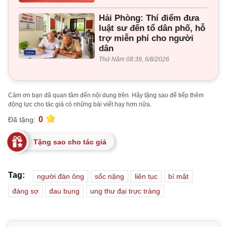
Hải Phòng: Thí điểm đưa
luật sư đến tổ dân phố, hỗ
trợ miễn phí cho người
dân
Thứ Năm 08:39, 6/8/2026
Cảm ơn bạn đã quan tâm đến nội dung trên. Hãy tặng sao để tiếp thêm
động lực cho tác giả có những bài viết hay hơn nữa.
0
Đã tặng:
Tặng sao cho tác giả
Tag:
người đàn ông
sốc nặng
liên tục
bí mật
đáng sợ
đau bụng
ung thư đại trực tràng