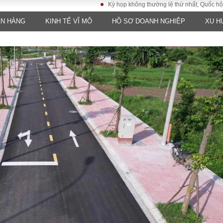
Kỳ họp không thường lệ thứ nhất, Quốc hội khóa XV
ÂN HÀNG
KINH TẾ VĨ MÔ
HỒ SƠ DOANH NGHIỆP
XU H
LUẬT
KINH TẾ
XÃ HỘI
ảy pháp
Bất động sản
Dân sinh
Tài chính - Ngân
Giáo dục
luật gia
hàng
Văn hoá
ều tra
Kinh tế vĩ mô
Môi trườn
i công dân
Hồ sơ doanh
Giao thông
nghiệp
- Hình sự
Xu hướng thị
trường
Tiêu dùng và dư
luận
Công nghệ
US