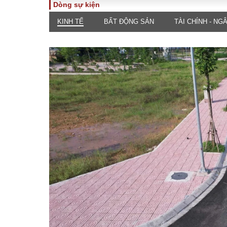
Dòng sự kiện
KINH TẾ
BẤT ĐỘNG SẢN
TÀI CHÍNH - NG
TOÀN CẢNH
PHÁP 
Tiêu điểm
Dòng ch
luật
Chính sách
Góc nhìn 
Sự kiện
Hồ sơ đi
Đối thoại
Tiếng nó
Thế giới
An ninh 
ĐA CHIỀU
INFOC
Quan điểm