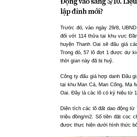
Động vào sáng 5/10. Liệu
lập đỉnh mới?
Trước đó, vào ngày 29/8, UBND
đối với 114 thửa tại khu vực Đ
huyện Thanh Oai sẽ đấu giá các 
Trong đó, 57 lô đợt 1 được dự k
thời gian này đã bị huỷ.
Công ty đấu giá hợp danh Đấu gi
tại khu Man Cá, Man Cổng, Mạ M
Oai. Đây là các lô có ký hiệu từ
Diện tích các lô đất dao động từ
triệu đồng/m2. Số tiền đặt cọc c
được thực hiện dưới hình thức bỏ