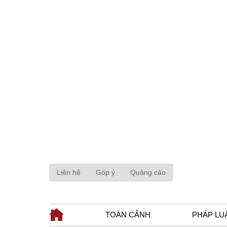
Liên hệ
Góp ý
Quảng cáo
TOÀN CẢNH
PHÁP LU