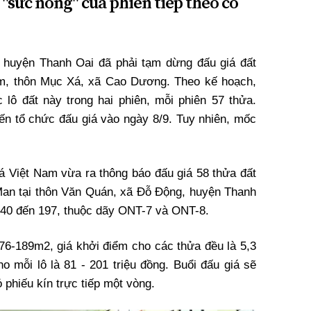
 "sức nóng" của phiên tiếp theo có
 huyện Thanh Oai đã phải tạm dừng đấu giá đất
ầm, thôn Mục Xá, xã Cao Dương. Theo kế hoạch,
lô đất này trong hai phiên, mỗi phiên 57 thửa.
iến tổ chức đấu giá vào ngày 8/9. Tuy nhiên, mốc
á Việt Nam vừa ra thông báo đấu giá 58 thửa đất
an tại thôn Văn Quán, xã Đỗ Động, huyện Thanh
 140 đến 197, thuộc dãy ONT-7 và ONT-8.
 76-189m2, giá khởi điểm cho các thửa đều là 5,3
ho mỗi lô là 81 - 201 triệu đồng. Buổi đấu giá sẽ
 phiếu kín trực tiếp một vòng.