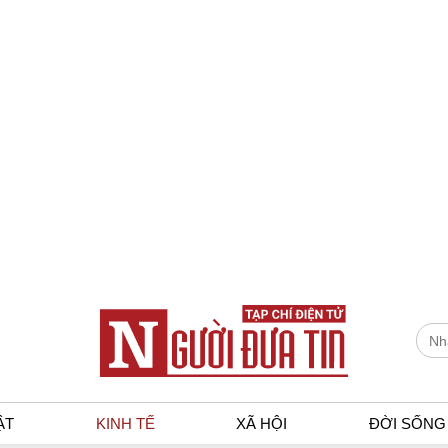
ẬT
KINH TẾ
XÃ HỘI
ĐỜI SỐNG