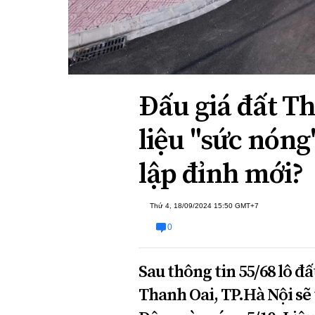
Xi nhan Trái Phải
Bạn đọc viết
Đấu giá đất Th
liệu "sức nóng
lập đỉnh mới?
Thứ 4, 18/09/2024 15:50 GMT+7
0
Sau thông tin 55/68 lô đấ
Thanh Oai, TP.Hà Nội sẽ 