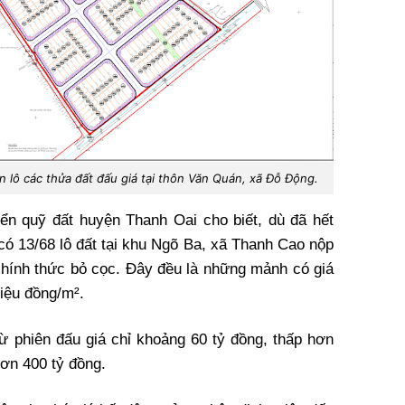
lô các thửa đất đấu giá tại thôn Văn Quán, xã Đỗ Động.
iển quỹ đất huyện Thanh Oai cho biết, dù đã hết
 có 13/68 lô đất tại khu Ngõ Ba, xã Thanh Cao nộp
 chính thức bỏ cọc. Đây đều là những mảnh có giá
riệu đồng/m².
 từ phiên đấu giá chỉ khoảng 60 tỷ đồng, thấp hơn
hơn 400 tỷ đồng.