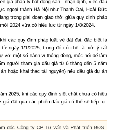
n gia pháp lý bất động sản - nhận định, việc đấu
 vực ngoại thành Hà Nội như Thanh Oai, Hoài Đức
ang trong giai đoạn giao thời giữa quy định pháp
i mới 2024 vừa có hiệu lực từ ngày 1/8/2024.
hi các quy định pháp luật về đất đai, đặc biệt là
 từ ngày 1/1/2025, trong đó có chế tài xử lý rất
sự với một số hành vi thông đồng, móc nối để làm
cấm người tham gia đấu giá từ 6 tháng đến 5 năm
ự án hoặc khai thác tài nguyên) nếu đấu giá dự án
năm 2025, khi các quy định siết chặt chưa có hiệu
 giá đất qua các phiên đấu giá có thể sẽ tiếp tục
ám đốc Công ty CP Tư vấn và Phát triển BĐS