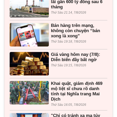
lãi gần 600 tỷ đồng sau 6
tháng
Thứ Sáu 21:14, 7/8/2026
Bán hàng trên mạng,
không còn chuyện “bán
xong là xong”
Thứ Sáu 19:18, 7/8/2026
Giá vàng hôm nay (7/8):
Diễn biến đầy bất ngờ
Thứ Sáu 19:15, 7/8/2026
Khai quật, giám định 469
mộ liệt sĩ chưa rõ danh
tính tại Nghĩa trang Mai
Dịch
Thứ Sáu 16:05, 7/8/2026
"Chỉ có tránh xa ma túy