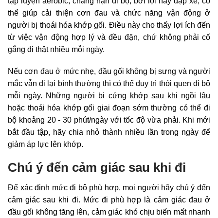
tập luyện aerobic, chẳng hạn đi bộ, bơi lội hay đạp xe, có
thể giúp cải thiện cơn đau và chức năng vận động ở
người bị thoái hóa khớp gối. Điều này cho thấy lợi ích đến
từ việc vận động hợp lý và đều đặn, chứ không phải cố
gắng đi thật nhiều mỗi ngày.
Nếu cơn đau ở mức nhẹ, đầu gối không bị sưng và người
mắc vẫn đi lại bình thường thì có thể duy trì thói quen đi bộ
mỗi ngày. Những người bị cứng khớp sau khi ngồi lâu
hoặc thoái hóa khớp gối giai đoạn sớm thường có thể đi
bộ khoảng 20 - 30 phút/ngày với tốc độ vừa phải. Khi mới
bắt đầu tập, hãy chia nhỏ thành nhiều lần trong ngày để
giảm áp lực lên khớp.
Chú ý đến cảm giác sau khi đi
Để xác định mức đi bộ phù hợp, mọi người hãy chú ý đến
cảm giác sau khi đi. Mức đi phù hợp là cảm giác đau ở
đầu gối không tăng lên, cảm giác khó chịu biến mất nhanh