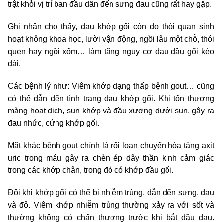
trật khỏi vị trí ban đầu dẫn đến sưng đau cũng rất hay gặp.
Ghi nhận cho thấy, đau khớp gối còn do thói quan sinh
hoạt không khoa học, lười vận động, ngồi lâu một chỗ, thói
quen hay ngồi xổm… làm tăng nguy cơ đau đầu gối kéo
dài.
Các bệnh lý như: Viêm khớp dạng thấp bệnh gout… cũng
có thể dẫn đến tình trạng đau khớp gối. Khi tổn thương
màng hoạt dịch, sụn khớp và đầu xương dưới sụn, gây ra
đau nhức, cứng khớp gối.
Mặt khác bệnh gout chính là rối loạn chuyển hóa tăng axit
uric trong máu gây ra chèn ép dây thần kinh cảm giác
trong các khớp chân, trong đó có khớp đầu gối.
Đôi khi khớp gối có thể bị nhiễm trùng, dẫn đến sưng, đau
và đỏ. Viêm khớp nhiễm trùng thường xảy ra với sốt và
thường không có chấn thương trước khi bắt đầu đau.