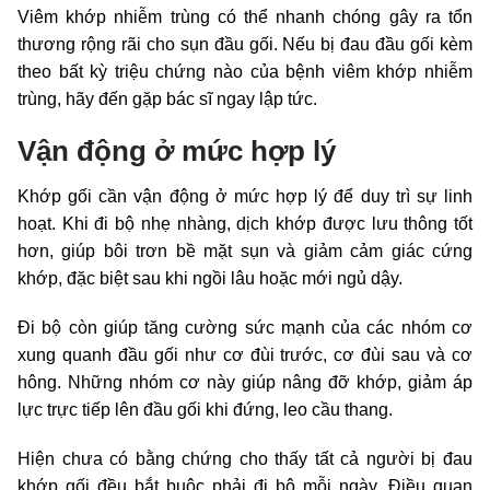
Viêm khớp nhiễm trùng có thể nhanh chóng gây ra tổn
thương rộng rãi cho sụn đầu gối. Nếu bị đau đầu gối kèm
theo bất kỳ triệu chứng nào của bệnh viêm khớp nhiễm
trùng, hãy đến gặp bác sĩ ngay lập tức.
Vận động ở mức hợp lý
Khớp gối cần vận động ở mức hợp lý để duy trì sự linh
hoạt. Khi đi bộ nhẹ nhàng, dịch khớp được lưu thông tốt
hơn, giúp bôi trơn bề mặt sụn và giảm cảm giác cứng
khớp, đặc biệt sau khi ngồi lâu hoặc mới ngủ dậy.
Đi bộ còn giúp tăng cường sức mạnh của các nhóm cơ
xung quanh đầu gối như cơ đùi trước, cơ đùi sau và cơ
hông. Những nhóm cơ này giúp nâng đỡ khớp, giảm áp
lực trực tiếp lên đầu gối khi đứng, leo cầu thang.
Hiện chưa có bằng chứng cho thấy tất cả người bị đau
khớp gối đều bắt buộc phải đi bộ mỗi ngày. Điều quan