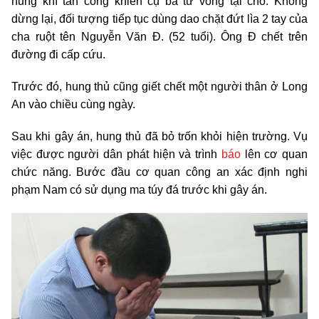
hung khí tấn công khiến cụ bà tử vong tại chỗ. Không
dừng lại, đối tượng tiếp tục dùng dao chặt đứt lìa 2 tay của
cha ruột tên Nguyễn Văn Đ. (52 tuổi). Ông Đ chết trên
đường đi cấp cứu.
Trước đó, hung thủ cũng giết chết một người thân ở Long
An vào chiều cùng ngày.
Sau khi gây án, hung thủ đã bỏ trốn khỏi hiện trường. Vụ
việc được người dân phát hiện và trình
báo
lên cơ quan
chức năng. Bước đầu cơ quan công an xác định nghi
phạm Nam có sử dụng ma túy đá trước khi gây án.