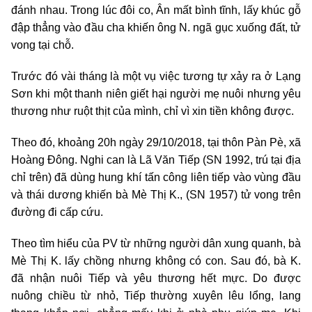
đánh nhau. Trong lúc đôi co, Ân mất bình tĩnh, lấy khúc gỗ
đập thẳng vào đầu cha khiến ông N. ngã gục xuống đất, tử
vong tại chỗ.
Trước đó vài tháng là một vụ việc tương tự xảy ra ở Lạng
Sơn khi một thanh niên giết hại người mẹ nuôi nhưng yêu
thương như ruột thịt của mình, chỉ vì xin tiền không được.
Theo đó, khoảng 20h ngày 29/10/2018, tại thôn Pàn Pè, xã
Hoàng Đông. Nghi can là Lã Văn Tiếp (SN 1992, trú tại địa
chỉ trên) đã dùng hung khí tấn công liên tiếp vào vùng đầu
và thái dương khiến bà Mè Thị K., (SN 1957) tử vong trên
đường đi cấp cứu.
Theo tìm hiểu của PV từ những người dân xung quanh, bà
Mè Thị K. lấy chồng nhưng không có con. Sau đó, bà K.
đã nhận nuôi Tiếp và yêu thương hết mực. Do được
nuông chiều từ nhỏ, Tiếp thường xuyên lêu lổng, lang