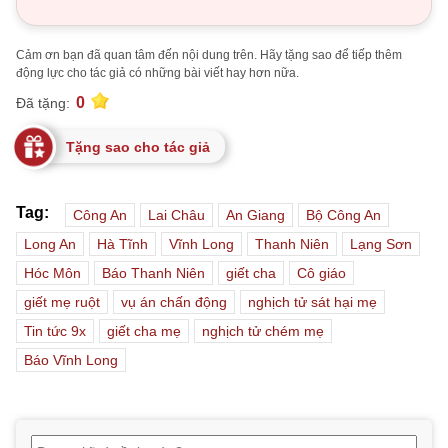
Cảm ơn bạn đã quan tâm đến nội dung trên. Hãy tặng sao để tiếp thêm
động lực cho tác giả có những bài viết hay hơn nữa.
0
Đã tặng:
Tặng sao cho tác giả
Tag:
Công An
Lai Châu
An Giang
Bộ Công An
Long An
Hà Tĩnh
Vĩnh Long
Thanh Niên
Lạng Sơn
Hóc Môn
Báo Thanh Niên
giết cha
Cô giáo
giết mẹ ruột
vụ án chấn động
nghịch tử sát hại mẹ
Tin tức 9x
giết cha mẹ
nghịch tử chém mẹ
Báo Vĩnh Long