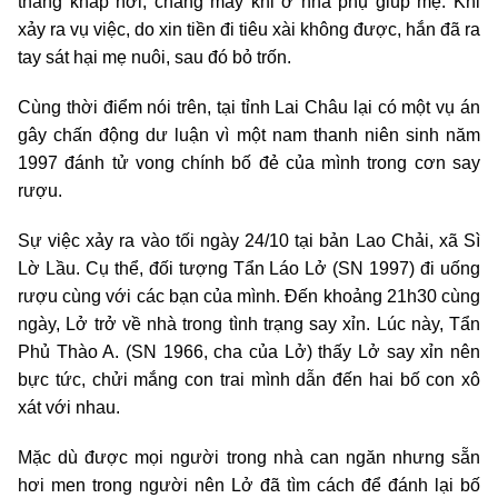
thang khắp nơi, chẳng mấy khi ở nhà phụ giúp mẹ. Khi
xảy ra vụ việc, do xin tiền đi tiêu xài không được, hắn đã ra
tay sát hại mẹ nuôi, sau đó bỏ trốn.
Cùng thời điểm nói trên, tại tỉnh Lai Châu lại có một vụ án
gây chấn động dư luận vì một nam thanh niên sinh năm
1997 đánh tử vong chính bố đẻ của mình trong cơn say
rượu.
Sự việc xảy ra vào tối ngày 24/10 tại bản Lao Chải, xã Sì
Lờ Lầu. Cụ thể, đối tượng Tẩn Láo Lở (SN 1997) đi uống
rượu cùng với các bạn của mình. Đến khoảng 21h30 cùng
ngày, Lở trở về nhà trong tình trạng say xỉn. Lúc này, Tẩn
Phủ Thào A. (SN 1966, cha của Lở) thấy Lở say xỉn nên
bực tức, chửi mắng con trai mình dẫn đến hai bố con xô
xát với nhau.
Mặc dù được mọi người trong nhà can ngăn nhưng sẵn
hơi men trong người nên Lở đã tìm cách để đánh lại bố