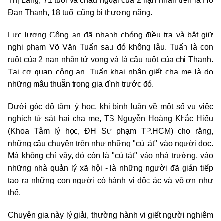
Thị Lang, 71 tuổi và cháu ngoại của 2 nạn nhân trên là Hồ
Đan Thanh, 18 tuổi cũng bị thương nặng.
Lực lượng Công an đã nhanh chóng điều tra và bắt giữ
nghi phạm Võ Văn Tuấn sau đó không lâu. Tuấn là con
ruột của 2 nạn nhân tử vong và là cậu ruột của chị Thanh.
Tại cơ quan công an, Tuấn khai nhận giết cha mẹ là do
những mâu thuẫn trong gia đình trước đó.
Dưới góc độ tâm lý học, khi bình luận về một số vụ việc
nghịch tử sát hại cha mẹ, TS Nguyễn Hoàng Khắc Hiếu
(Khoa Tâm lý học, ĐH Sư phạm TP.HCM) cho rằng,
những câu chuyện trên như những "cú tát" vào người đọc.
Mà không chỉ vậy, đó còn là "cú tát" vào nhà trường, vào
những nhà quản lý xã hội - là những người đã gián tiếp
tạo ra những con người có hành vi độc ác và vô ơn như
thế.
Chuyên gia này lý giải, thường hành vi giết người nghiêm