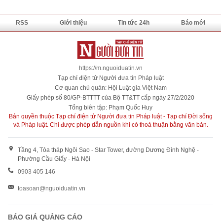
RSS
Giới thiệu
Tin tức 24h
Báo mới
https://m.nguoiduatin.vn
Tạp chí điện tử Người đưa tin Pháp luật
Cơ quan chủ quản: Hội Luật gia Việt Nam
Giấy phép số 80/GP-BTTTT của Bộ TT&TT cấp ngày 27/2/2020
Tổng biên tập: Phạm Quốc Huy
Bản quyền thuộc Tạp chí điện tử Người đưa tin Pháp luật - Tạp chí Đời sống
và Pháp luật. Chỉ được phép dẫn nguồn khi có thoả thuận bằng văn bản.
Tầng 4, Tòa tháp Ngôi Sao - Star Tower, đường Dương Đình Nghệ -
Phường Cầu Giấy - Hà Nội
0903 405 146
toasoan@nguoiduatin.vn
BÁO GIÁ QUẢNG CÁO