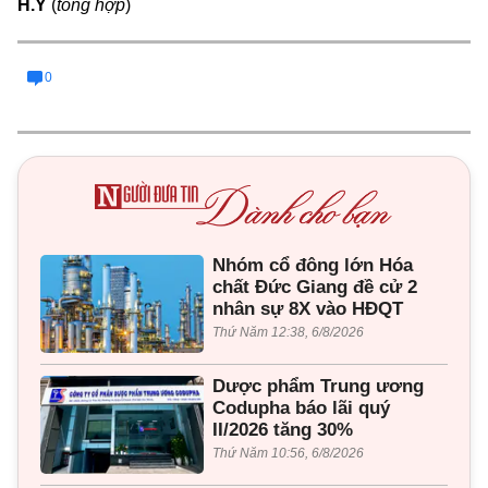
H.Y
(
tổng hợp
)
0
Nhóm cổ đông lớn Hóa
chất Đức Giang đề cử 2
nhân sự 8X vào HĐQT
Thứ Năm 12:38, 6/8/2026
Dược phẩm Trung ương
Codupha báo lãi quý
II/2026 tăng 30%
Thứ Năm 10:56, 6/8/2026