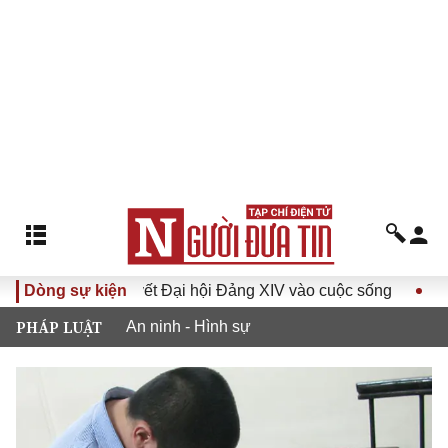
a Nghị quyết Đại hội Đảng XIV vào cuộc sống
Dòng sự kiện
Hướng tới 
PHÁP LUẬT
An ninh - Hình sự