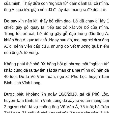
của mình. Thấy đứa con “nghịch tử” dám đánh lại cả mình,
ông A. quá tức giận nên đã đi lấy dao mang ra để dọa Lở.
Do say xỉn nên khi thấy bố cầm dao, Lở đã chạy đi lấy 1
chiếc gậy gỗ quay lại tiếp tục xô xát với bố của mình.
Trong lúc xô xát, Lở dùng gậy gỗ đập trúng đầu ông A.
khiến ông A. gục tại chỗ. Ngay sau đó, mọi người đưa ông
A. đi bệnh viện cấp cứu, nhưng do vết thương quá hiểm
nên ông A. tử vong.
Không phải thê shệ 9X bồng bột gì nhưng một “nghịch tử”
khác cũng đã ra tay tàn sát dã man cha mẹ mình dù hắn đã
40 tuổi. Đó là Võ Văn Tuấn, ngụ xã Phú Lộc, huyện Tam
Bình, tỉnh Vĩnh Long.
Được biết, khoảng 7h ngày 10/8/2018, tại xã Phú Lộc,
huyện Tam Bình, tỉnh Vĩnh Long đã xảy ra vụ án mạng làm
2 người chết là vợ chồng ông Võ Văn Á, 75 tuổi; bà Trần