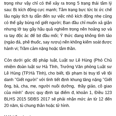
trọng như vậy chỉ có thể xảy ra trong 5 trạng thái tâm lý
sau: Bị kích động cực mạnh; Tâm trạng bực tức bị ức chế
lâu ngày tích tụ dẫn đến sự việc nhỏ kích động nhẹ cũng
có thể gây bùng nổ giết người; Ban đầu chỉ muốn xả giận
nhưng lỡ tay gây hậu quả nghiêm trọng nên hoảng sợ và
ra tay độc ác để bịt đầu mối; Ý thức đang không tỉnh táo
(ngáo đá, phê thuốc, say rượu) nên không kiểm soát được
hành vi; Trầm cảm nặng hoặc tâm thần.
Còn dưới góc độ pháp luật, Luật sư Lê Hùng (Phó Chủ
nhiệm đoàn luật sư Hà Tĩnh, Trưởng Văn phòng Luật sư
Lê Hùng (TP.Hà Tĩnh), cho biết, tội phạm bị truy tố về tội
danh "Giết người" với tình tiết định khung tăng nặng "Giết
ông, bà, cha, mẹ, người nuôi dưỡng, thầy giáo, cô giao
của mình" được quy định tại điểm đ, khoản 1, Điều 123
BLHS 2015 SĐBS 2017 sẽ phải nhận mức án từ 12 đến
20 năm, tù chung thân hoặc tử hình.