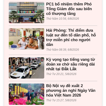
PC1 bổ nhiệm thêm Phó
Tổng Giám đốc sau biến
cố thượng tầng
Thứ Năm 10:56, 6/8/2026
Hải Phòng: Thí điểm đưa
luật sư đến tổ dân phố, hỗ
trợ miễn phí cho người
dân
Thứ Năm 08:39, 6/8/2026
Kỳ vọng tạo tiếng vang từ
đoàn xe chở sầu riêng dài
nhất tại Đắk Lắk
Thứ Tư 20:21, 5/8/2026
Bộ Nội vụ đề xuất 2
phương án nghỉ Ngày Văn
hóa Việt Nam 2026
Thứ Tư 15:27, 5/8/2026