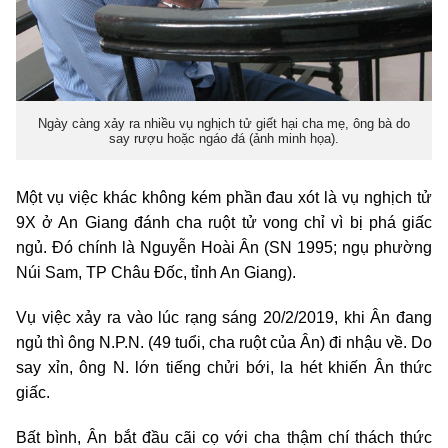
Ngày càng xảy ra nhiều vụ nghịch tử giết hại cha mẹ, ông bà do
say rượu hoặc ngáo đá (ảnh minh họa).
Một vụ việc khác không kém phần đau xót là vụ nghịch tử
9X ở An Giang đánh cha ruột tử vong chỉ vì bị phá giấc
ngủ. Đó chính là Nguyễn Hoài Ân (SN 1995; ngụ phường
Núi Sam, TP Châu Đốc, tỉnh An Giang).
Vụ việc xảy ra vào lúc rạng sáng 20/2/2019, khi Ân đang
ngủ thì ông N.P.N. (49 tuổi, cha ruột của Ân) đi nhậu về. Do
say xỉn, ông N. lớn tiếng chửi bới, la hét khiến Ân thức
giấc.
Bất bình, Ân bắt đầu cãi cọ với cha thậm chí thách thức