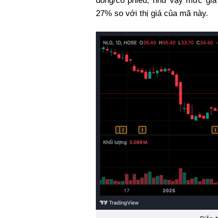
đồng/cổ phiếu, như vậy mức gi
27% so với thị giá của mã này.