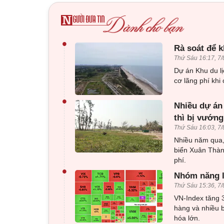
•
Rà soát để k
Thứ Sáu 16:17, 7/
Dự án Khu du l
cơ lãng phí khi
•
Nhiều dự án 
thì bị vướng
Thứ Sáu 16:03, 7/
Nhiều năm qua, 
biển Xuân Thành
phí.
•
Nhóm năng l
Thứ Sáu 15:36, 7/
VN-Index tăng 
hàng và nhiều b
hóa lớn.