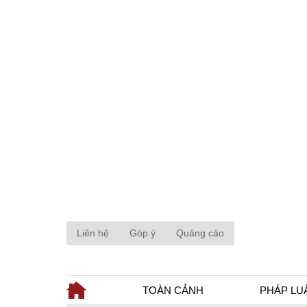
Liên hệ
Góp ý
Quảng cáo
TOÀN CẢNH
PHÁP LU