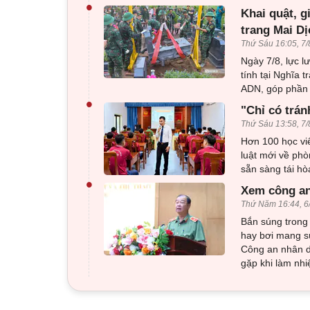
•
Khai quật, g
trang Mai Dị
Thứ Sáu 16:05, 7/
Ngày 7/8, lực l
tính tại Nghĩa 
ADN, góp phần x
•
"Chỉ có trán
Thứ Sáu 13:58, 7/
Hơn 100 học viê
luật mới về phò
sẵn sàng tái h
•
Xem công an
Thứ Năm 16:44, 6
Bắn súng trong 
hay bơi mang sú
Công an nhân d
gặp khi làm nhi