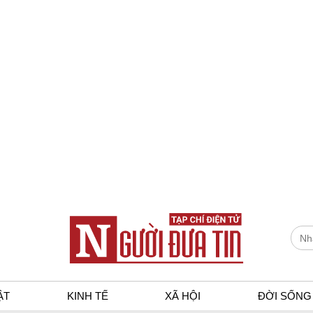
ẬT
KINH TẾ
XÃ HỘI
ĐỜI SỐNG