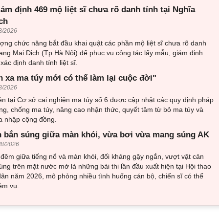
iám định 469 mộ liệt sĩ chưa rõ danh tính tại Nghĩa
ch
8/2026
ượng chức năng bắt đầu khai quật các phần mộ liệt sĩ chưa rõ danh
trang Mai Dịch (Tp.Hà Nội) để phục vụ công tác lấy mẫu, giám định
ác định danh tính liệt sĩ.
h xa ma túy mới có thể làm lại cuộc đời"
8/2026
n tại Cơ sở cai nghiện ma túy số 6 được cập nhật các quy định pháp
ng, chống ma túy, nâng cao nhận thức, quyết tâm từ bỏ ma túy và
òa nhập cộng đồng.
 bắn súng giữa màn khói, vừa bơi vừa mang súng AK
/8/2026
đêm giữa tiếng nổ và màn khói, đối kháng gậy ngắn, vượt vật cản
ng trên mặt nước mở là những bài thi lần đầu xuất hiện tại Hội thao
ân năm 2026, mô phỏng nhiều tình huống cán bộ, chiến sĩ có thể
ệm vụ.