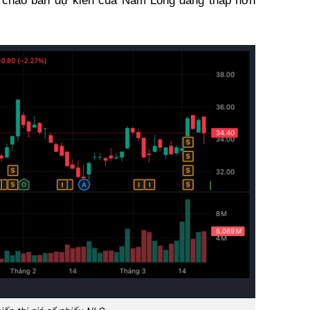
á chào bán dự kiến của Nam Long đang thấp hơn