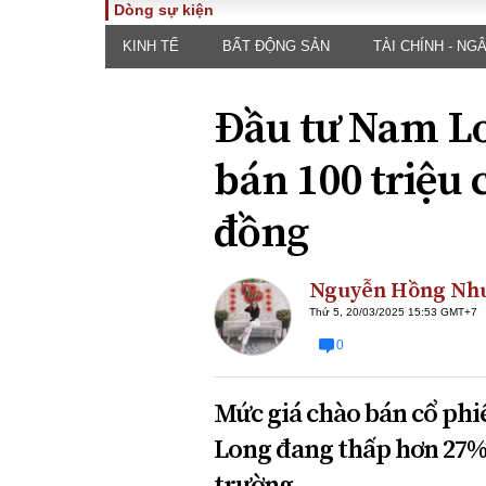
Dòng sự kiện
KINH TẾ
BẤT ĐỘNG SẢN
TÀI CHÍNH - NG
TOÀN CẢNH
PHÁP 
Tiêu điểm
Dòng ch
Đầu tư Nam Lo
luật
Chính sách
Góc nhìn 
Sự kiện
bán 100 triệu 
Hồ sơ đi
Đối thoại
Tiếng nó
đồng
Thế giới
An ninh 
Nguyễn Hồng Nh
Thứ 5, 20/03/2025 15:53 GMT+7
0
Mức giá chào bán cổ phi
ĐA CHIỀU
INFOC
Long đang thấp hơn 27% 
Quan điểm
trường.