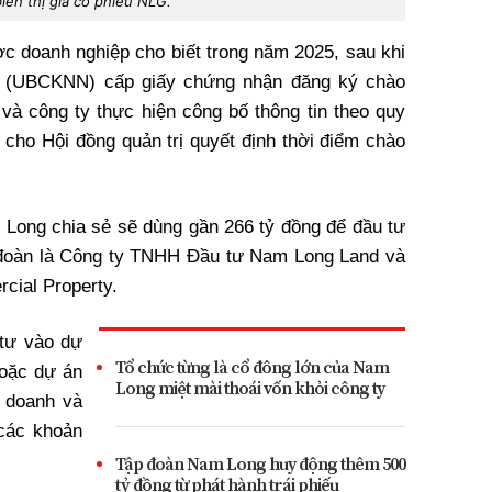
iến thị giá cổ phiếu NLG.
ược doanh nghiệp cho biết trong năm 2025, sau khi
 (UBCKNN) cấp giấy chứng nhận đăng ký chào
g và công ty thực hiện công bố thông tin theo quy
cho Hội đồng quản trị quyết định thời điểm chào
ong chia sẻ sẽ dùng gần 266 tỷ đồng để đầu tư
̣p đoàn là Công ty TNHH Đầu tư Nam Long Land và
ial Property.
tư vào dự
Tổ chức từng là cổ đông lớn của Nam
oặc dự án
Long miệt mài thoái vốn khỏi công ty
ên doanh và
các khoản
Tập đoàn Nam Long huy động thêm 500
tỷ đồng từ phát hành trái phiếu