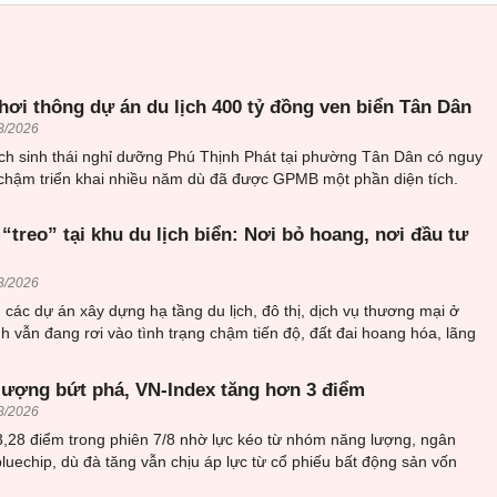
hơi thông dự án du lịch 400 tỷ đồng ven biển Tân Dân
8/2026
ịch sinh thái nghỉ dưỡng Phú Thịnh Phát tại phường Tân Dân có nguy
 chậm triển khai nhiều năm dù đã được GPMB một phần diện tích.
“treo” tại khu du lịch biển: Nơi bỏ hoang, nơi đầu tư
8/2026
các dự án xây dựng hạ tầng du lịch, đô thị, dịch vụ thương mại ở
 vẫn đang rơi vào tình trạng chậm tiến độ, đất đai hoang hóa, lãng
ượng bứt phá, VN-Index tăng hơn 3 điểm
8/2026
3,28 điểm trong phiên 7/8 nhờ lực kéo từ nhóm năng lượng, ngân
luechip, dù đà tăng vẫn chịu áp lực từ cổ phiếu bất động sản vốn