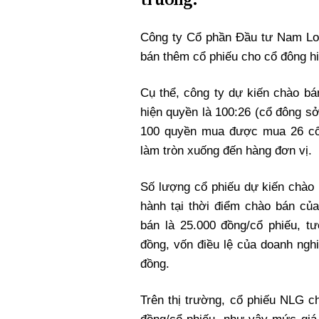
Xi nhan Trái Phải
Bạn đọc viết
Công ty Cổ phần Đầu tư Nam Lo
bán thêm cổ phiếu cho cổ đông h
Cụ thể, công ty dự kiến chào bán
hiện quyền là 100:26 (cổ đông s
100 quyền mua được mua 26 cổ
làm tròn xuống đến hàng đơn vị.
Số lượng cổ phiếu dự kiến chào
hành tại thời điểm chào bán c
bán là 25.000 đồng/cổ phiếu, t
đồng, vốn điều lệ của doanh nghi
đồng.
Trên thị trường, cổ phiếu NLG ch