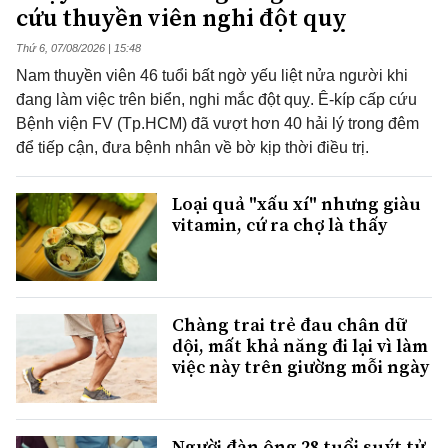
cứu thuyền viên nghi đột quỵ
Thứ 6, 07/08/2026 | 15:48
Nam thuyền viên 46 tuổi bất ngờ yếu liệt nửa người khi
đang làm việc trên biển, nghi mắc đột quỵ. Ê-kíp cấp cứu
Bệnh viện FV (Tp.HCM) đã vượt hơn 40 hải lý trong đêm
để tiếp cận, đưa bệnh nhân về bờ kịp thời điều trị.
Loại quả "xấu xí" nhưng giàu
vitamin, cứ ra chợ là thấy
Chàng trai trẻ đau chân dữ
dội, mất khả năng đi lại vì làm
việc này trên giường mỗi ngày
Người đàn ông 28 tuổi suýt tử