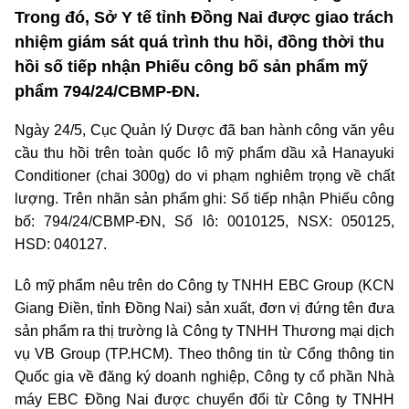
Trong đó, Sở Y tế tỉnh Đồng Nai được giao trách
nhiệm giám sát quá trình thu hồi, đồng thời thu
hồi số tiếp nhận Phiếu công bố sản phẩm mỹ
phẩm 794/24/CBMP-ĐN.
Ngày 24/5, Cục Quản lý Dược đã ban hành công văn yêu
cầu thu hồi trên toàn quốc lô mỹ phẩm dầu xả Hanayuki
Conditioner (chai 300g) do vi phạm nghiêm trọng về chất
lượng. Trên nhãn sản phẩm ghi: Số tiếp nhận Phiếu công
bố: 794/24/CBMP-ĐN, Số lô: 0010125, NSX: 050125,
HSD: 040127.
Lô mỹ phẩm nêu trên do Công ty TNHH EBC Group (KCN
Giang Điền, tỉnh Đồng Nai) sản xuất, đơn vị đứng tên đưa
sản phẩm ra thị trường là Công ty TNHH Thương mại dịch
vụ VB Group (TP.HCM). Theo thông tin từ Cổng thông tin
Quốc gia về đăng ký doanh nghiệp, Công ty cổ phần Nhà
máy EBC Đồng Nai được chuyển đổi từ Công ty TNHH