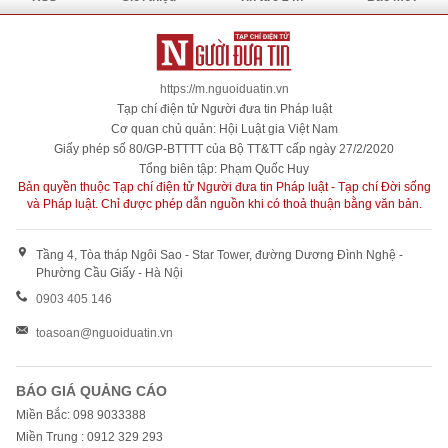
https://m.nguoiduatin.vn
Tạp chí điện tử Người đưa tin Pháp luật
Cơ quan chủ quản: Hội Luật gia Việt Nam
Giấy phép số 80/GP-BTTTT của Bộ TT&TT cấp ngày 27/2/2020
Tổng biên tập: Phạm Quốc Huy
Bản quyền thuộc Tạp chí điện tử Người đưa tin Pháp luật - Tạp chí Đời sống
và Pháp luật. Chỉ được phép dẫn nguồn khi có thoả thuận bằng văn bản.
Tầng 4, Tòa tháp Ngôi Sao - Star Tower, đường Dương Đình Nghệ -
Phường Cầu Giấy - Hà Nội
0903 405 146
toasoan@nguoiduatin.vn
BÁO GIÁ QUẢNG CÁO
Miền Bắc: 098 9033388
Miền Trung : 0912 329 293