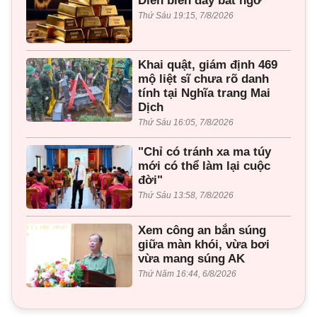
Diễn biến đầy bất ngờ
Thứ Sáu 19:15, 7/8/2026
Khai quật, giám định 469
mộ liệt sĩ chưa rõ danh
tính tại Nghĩa trang Mai
Dịch
Thứ Sáu 16:05, 7/8/2026
"Chỉ có tránh xa ma túy
mới có thể làm lại cuộc
đời"
Thứ Sáu 13:58, 7/8/2026
Xem công an bắn súng
giữa màn khói, vừa bơi
vừa mang súng AK
Thứ Năm 16:44, 6/8/2026