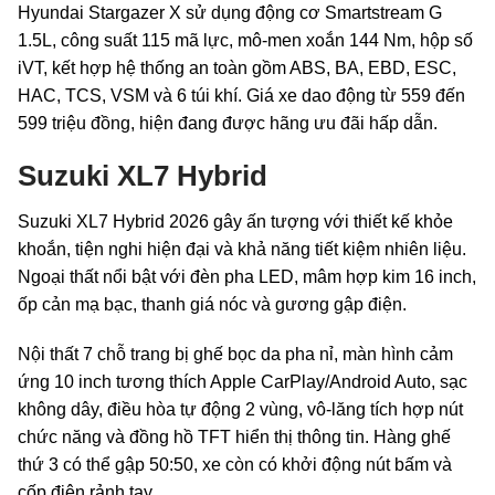
Hyundai Stargazer X sử dụng động cơ Smartstream G
1.5L, công suất 115 mã lực, mô-men xoắn 144 Nm, hộp số
iVT, kết hợp hệ thống an toàn gồm ABS, BA, EBD, ESC,
HAC, TCS, VSM và 6 túi khí. Giá xe dao động từ 559 đến
599 triệu đồng, hiện đang được hãng ưu đãi hấp dẫn.
Suzuki XL7 Hybrid
Suzuki XL7 Hybrid 2026 gây ấn tượng với thiết kế khỏe
khoắn, tiện nghi hiện đại và khả năng tiết kiệm nhiên liệu.
Ngoại thất nổi bật với đèn pha LED, mâm hợp kim 16 inch,
ốp cản mạ bạc, thanh giá nóc và gương gập điện.
Nội thất 7 chỗ trang bị ghế bọc da pha nỉ, màn hình cảm
ứng 10 inch tương thích Apple CarPlay/Android Auto, sạc
không dây, điều hòa tự động 2 vùng, vô-lăng tích hợp nút
chức năng và đồng hồ TFT hiển thị thông tin. Hàng ghế
thứ 3 có thể gập 50:50, xe còn có khởi động nút bấm và
cốp điện rảnh tay.