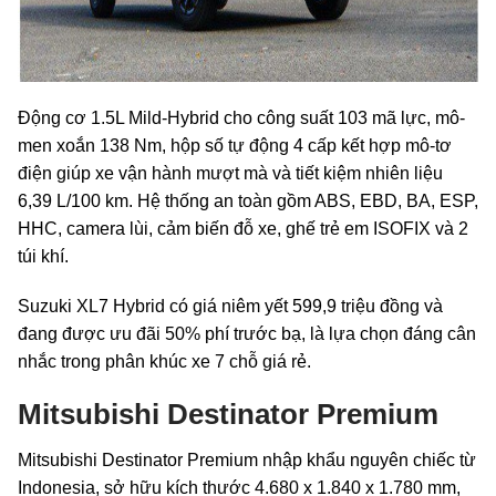
Động cơ 1.5L Mild-Hybrid cho công suất 103 mã lực, mô-
men xoắn 138 Nm, hộp số tự động 4 cấp kết hợp mô-tơ
điện giúp xe vận hành mượt mà và tiết kiệm nhiên liệu
6,39 L/100 km. Hệ thống an toàn gồm ABS, EBD, BA, ESP,
HHC, camera lùi, cảm biến đỗ xe, ghế trẻ em ISOFIX và 2
túi khí.
Suzuki XL7 Hybrid có giá niêm yết 599,9 triệu đồng và
đang được ưu đãi 50% phí trước bạ, là lựa chọn đáng cân
nhắc trong phân khúc xe 7 chỗ giá rẻ.
Mitsubishi Destinator Premium
Mitsubishi Destinator Premium nhập khẩu nguyên chiếc từ
Indonesia, sở hữu kích thước 4.680 x 1.840 x 1.780 mm,