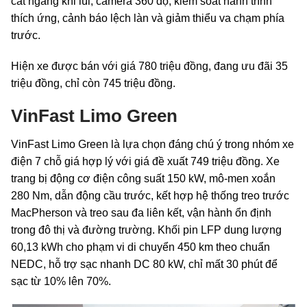
cắt ngang khi lùi, camera 360 độ, kiểm soát hành trình
thích ứng, cảnh báo lệch làn và giảm thiểu va chạm phía
trước.
Hiện xe được bán với giá 780 triệu đồng, đang ưu đãi 35
triệu đồng, chỉ còn 745 triệu đồng.
VinFast Limo Green
VinFast Limo Green là lựa chọn đáng chú ý trong nhóm xe
điện 7 chỗ giá hợp lý với giá đề xuất 749 triệu đồng. Xe
trang bị động cơ điện công suất 150 kW, mô-men xoắn
280 Nm, dẫn động cầu trước, kết hợp hệ thống treo trước
MacPherson và treo sau đa liên kết, vận hành ổn định
trong đô thị và đường trường. Khối pin LFP dung lượng
60,13 kWh cho phạm vi di chuyển 450 km theo chuẩn
NEDC, hỗ trợ sạc nhanh DC 80 kW, chỉ mất 30 phút để
sạc từ 10% lên 70%.