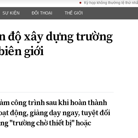
Kỳ họp không thường lệ thứ nhất, Quốc
SỰ KIỆN
ĐỐI THOẠI
THẾ GIỚI
LUẬT
KINH TẾ
XÃ HỘI
ảy pháp
Bất động sản
Dân sinh
n độ xây dựng trường
Tài chính - Ngân
Giáo dục
luật gia
hàng
Văn hoá
biên giới
ều tra
Kinh tế vĩ mô
Môi trườn
i công dân
Hồ sơ doanh
Giao thông
nghiệp
- Hình sự
Xu hướng thị
trường
Tiêu dùng và dư
luận
ảm công trình sau khi hoàn thành
Công nghệ
oạt động, giảng dạy ngay, tuyệt đối
ng "trường chờ thiết bị" hoặc
US