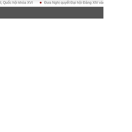
 hội khóa XVI
Đưa Nghị quyết Đại hội Đảng XIV vào cuộc sống
Hướng 
ĐỜI SỐNG
Gia đình
Sức khỏe
Cần biết
g
Cộng đồng mạng
 – Đô thị