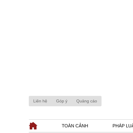
Liên hệ
Góp ý
Quảng cáo
TOÀN CẢNH
PHÁP LU