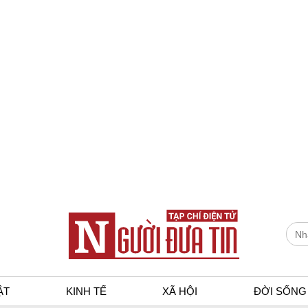
ẬT
KINH TẾ
XÃ HỘI
ĐỜI SỐNG