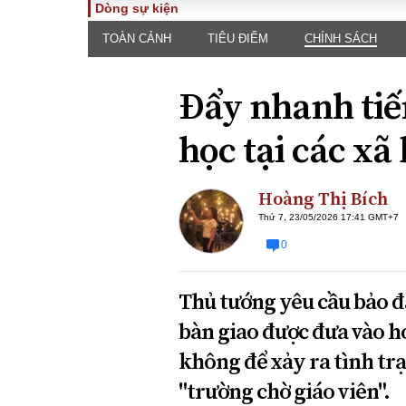
Dòng sự kiện
TOÀN CẢNH
TIÊU ĐIỂM
CHÍNH SÁCH
TOÀN CẢNH
PHÁP 
Tiêu điểm
Dòng ch
Đẩy nhanh tiế
luật
Chính sách
Góc nhìn 
Sự kiện
học tại các xã 
Hồ sơ đi
Đối thoại
Tiếng nó
Thế giới
Hoàng Thị Bích
An ninh 
Thứ 7, 23/05/2026 17:41 GMT+7
0
Thủ tướng yêu cầu bảo đ
bàn giao được đưa vào h
không để xảy ra tình trạ
ĐA CHIỀU
INFOC
"trường chờ giáo viên".
Quan điểm