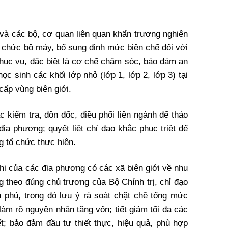
 và các bộ, cơ quan liên quan khẩn trương nghiên
ổ chức bộ máy, bổ sung định mức biên chế đối với
 phục vụ, đặc biệt là cơ chế chăm sóc, bảo đảm an
ọc sinh các khối lớp nhỏ (lớp 1, lớp 2, lớp 3) tại
cấp vùng biên giới.
 kiểm tra, đôn đốc, điều phối liên ngành để tháo
ịa phương; quyết liệt chỉ đạo khắc phục triệt để
g tổ chức thực hiện.
hị của các địa phương có các xã biên giới về nhu
g theo đúng chủ trương của Bộ Chính trị, chỉ đạo
 phủ, trong đó lưu ý rà soát chặt chẽ tổng mức
làm rõ nguyên nhân tăng vốn; tiết giảm tối đa các
; bảo đảm đầu tư thiết thực, hiệu quả, phù hợp