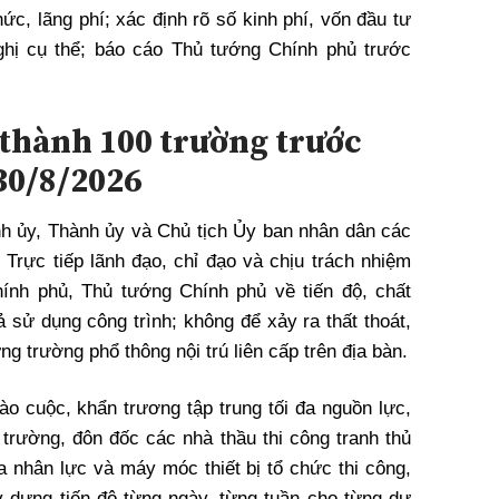
hức, lãng phí; xác định rõ số kinh phí, vốn đầu tư
ghị cụ thể; báo cáo Thủ tướng Chính phủ trước
thành 100 trường trước
30/8/2026
nh ủy, Thành ủy và Chủ tịch Ủy ban nhân dân các
n: Trực tiếp lãnh đạo, chỉ đạo và chịu trách nhiệm
hính phủ, Thủ tướng Chính phủ về tiến độ, chất
 sử dụng công trình; không để xảy ra thất thoát,
ng trường phổ thông nội trú liên cấp trên địa bàn.
ào cuộc, khẩn trương tập trung tối đa nguồn lực,
 trường, đôn đốc các nhà thầu thi công tranh thủ
 đa nhân lực và máy móc thiết bị tổ chức thi công,
 dựng tiến độ từng ngày, từng tuần cho từng dự