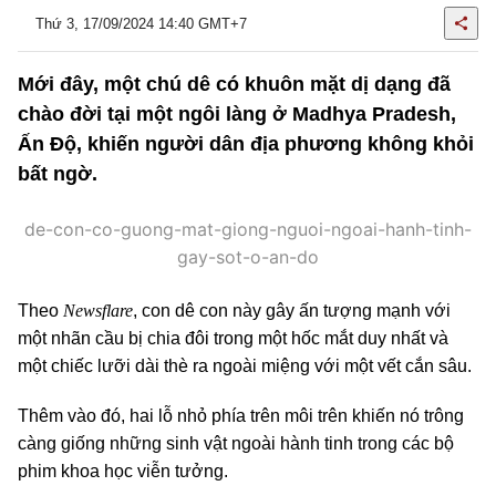
Thứ 3, 17/09/2024 14:40 GMT+7
Mới đây, một chú dê có khuôn mặt dị dạng đã
chào đời tại một ngôi làng ở Madhya Pradesh,
Ấn Độ, khiến người dân địa phương không khỏi
bất ngờ.
de-con-co-guong-mat-giong-nguoi-ngoai-hanh-tinh-
gay-sot-o-an-do
Newsflare
Theo
, con dê con này gây ấn tượng mạnh với
một nhãn cầu bị chia đôi trong một hốc mắt duy nhất và
một chiếc lưỡi dài thè ra ngoài miệng với một vết cắn sâu.
Thêm vào đó, hai lỗ nhỏ phía trên môi trên khiến nó trông
càng giống những sinh vật ngoài hành tinh trong các bộ
phim khoa học viễn tưởng.