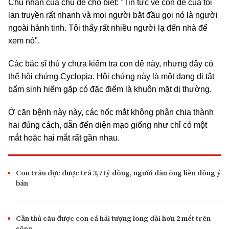
Chủ nhân của chú dê cho biết: "Tin tức về con dê của tôi
lan truyền rất nhanh và mọi người bắt đầu gọi nó là người
ngoài hành tinh. Tôi thấy rất nhiều người lạ đến nhà để
xem nó".
Các bác sĩ thú y chưa kiểm tra con dê này, nhưng đây có
thể hội chứng Cyclopia. Hội chứng này là một dạng dị tật
bẩm sinh hiếm gặp có đặc điểm là khuôn mặt dị thường.
Ở căn bệnh này này, các hốc mắt không phân chia thành
hai đúng cách, dẫn đến diện mạo giống như chỉ có một
mắt hoặc hai mắt rất gần nhau.
Con trâu đực được trả 3,7 tỷ đồng, người đàn ông liền đồng ý
bán
Cần thủ câu được con cá hải tượng long dài hơn 2 mét trên
sông