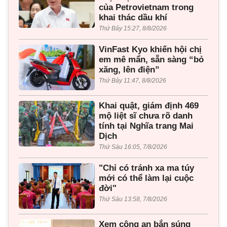
của Petrovietnam trong
khai thác dầu khí
Thứ Bảy 15:27, 8/8/2026
VinFast Kyo khiến hội chị
em mê mẩn, sẵn sàng “bỏ
xăng, lên điện”
Thứ Bảy 11:47, 8/8/2026
Khai quật, giám định 469
mộ liệt sĩ chưa rõ danh
tính tại Nghĩa trang Mai
Dịch
Thứ Sáu 16:05, 7/8/2026
"Chỉ có tránh xa ma túy
mới có thể làm lại cuộc
đời"
Thứ Sáu 13:58, 7/8/2026
Xem công an bắn súng