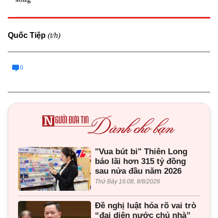
(t/h)
Quốc Tiệp
0
"Vua bút bi" Thiên Long
báo lãi hơn 315 tỷ đồng
sau nửa đầu năm 2026
Thứ Bảy 16:08, 8/8/2026
Đề nghị luật hóa rõ vai trò
“đại diện nước chủ nhà”