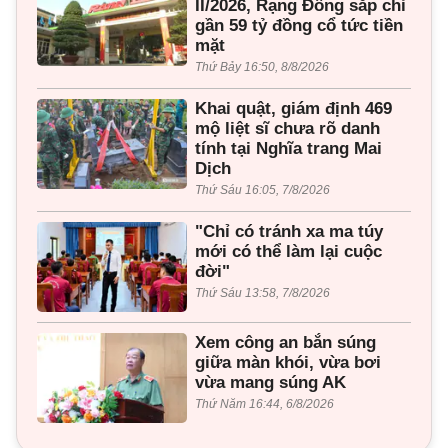
II/2026, Rạng Đông sắp chi
gần 59 tỷ đồng cổ tức tiền
mặt
Thứ Bảy 16:50, 8/8/2026
Khai quật, giám định 469
mộ liệt sĩ chưa rõ danh
tính tại Nghĩa trang Mai
Dịch
Thứ Sáu 16:05, 7/8/2026
"Chỉ có tránh xa ma túy
mới có thể làm lại cuộc
đời"
Thứ Sáu 13:58, 7/8/2026
Xem công an bắn súng
giữa màn khói, vừa bơi
vừa mang súng AK
Thứ Năm 16:44, 6/8/2026