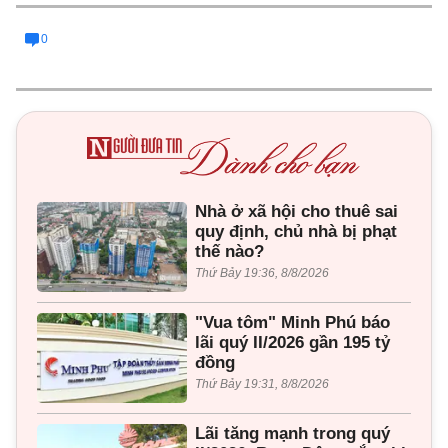
0
Nhà ở xã hội cho thuê sai
quy định, chủ nhà bị phạt
thế nào?
Thứ Bảy 19:36, 8/8/2026
"Vua tôm" Minh Phú báo
lãi quý II/2026 gần 195 tỷ
đồng
Thứ Bảy 19:31, 8/8/2026
Lãi tăng mạnh trong quý