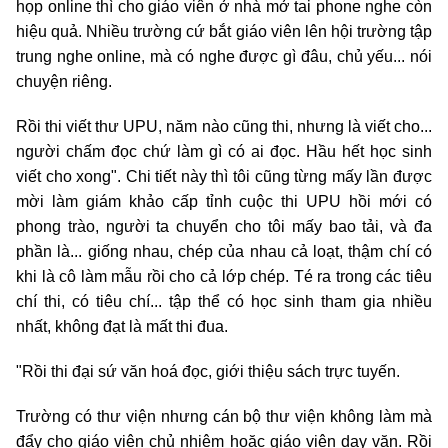
họp online thì cho giáo viên ở nhà mở tai phone nghe còn
hiệu quả. Nhiều trường cứ bắt giáo viên lên hội trường tập
trung nghe online, mà có nghe được gì đâu, chủ yếu... nói
chuyện riêng.
Rồi thi viết thư UPU, năm nào cũng thi, nhưng là viết cho...
người chấm đọc chứ làm gì có ai đọc. Hầu hết học sinh
viết cho xong". Chi tiết này thì tôi cũng từng mấy lần được
mời làm giám khảo cấp tỉnh cuộc thi UPU hồi mới có
phong trào, người ta chuyển cho tôi mấy bao tải, và đa
phần là... giống nhau, chép của nhau cả loạt, thậm chí có
khi là cô làm mẫu rồi cho cả lớp chép. Té ra trong các tiêu
chí thi, có tiêu chí... tập thể có học sinh tham gia nhiều
nhất, không đạt là mất thi đua.
"Rồi thi đại sứ văn hoá đọc, giới thiệu sách trực tuyến.
Trường có thư viện nhưng cán bộ thư viện không làm mà
đẩy cho giáo viên chủ nhiệm hoặc giáo viên dạy văn. Rồi