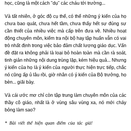
học, cũng là một cách "dụ" các cháu tới trường...
Và tất nhiên, ở góc độ cụ thể, có thể những ý kiến của họ
chưa bao quát, chưa hết tầm, chưa thấy hết sự đúng sự
cần thiết của nhiều việc mà cấp trên đưa về. Nhiều hoạt
động chuyên môn, kiểm tra nội bộ hay tập huấn vẫn có vai
trò nhất định trong việc bảo đảm chất lượng giáo dục. Vấn
đề đặt ra không phải là loại bỏ hoàn toàn mà cần rà soát,
tinh giản những nội dung trùng lặp, kém hiệu quả... Nhưng
ý kiến của họ là ý kiến của người thực hiện trực tiếp, chắc
nó cũng ấp ủ lâu rồi, giờ nhân có ý kiến của Bộ trưởng, họ
bèn... giãi bày.
Và cái ước mơ chỉ còn tập trung làm chuyên môn của các
thầy cô giáo, nhất là ở vùng sâu vùng xa, nó mới cháy
bỏng làm sao?
* Bài viết thể hiện quan điểm của tác giả!