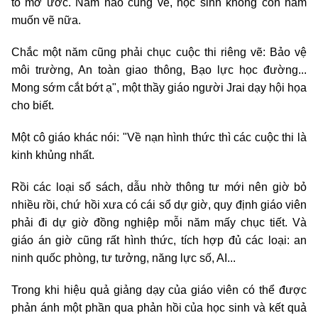
tô mơ ước. Năm nào cũng vẽ, học sinh không còn ham
muốn vẽ nữa.
Chắc một năm cũng phải chục cuộc thi riêng vẽ: Bảo vệ
môi trường, An toàn giao thông, Bạo lực học đường...
Mong sớm cắt bớt ạ", một thầy giáo người Jrai dạy hội họa
cho biết.
Một cô giáo khác nói: "Về nạn hình thức thì các cuộc thi là
kinh khủng nhất.
Rồi các loại sổ sách, dẫu nhờ thông tư mới nên giờ bỏ
nhiều rồi, chứ hồi xưa có cái sổ dự giờ, quy định giáo viên
phải đi dự giờ đồng nghiệp mỗi năm mấy chục tiết. Và
giáo án giờ cũng rất hình thức, tích hợp đủ các loại: an
ninh quốc phòng, tư tưởng, năng lực số, AI...
Trong khi hiệu quả giảng dạy của giáo viên có thể được
phản ánh một phần qua phản hồi của học sinh và kết quả