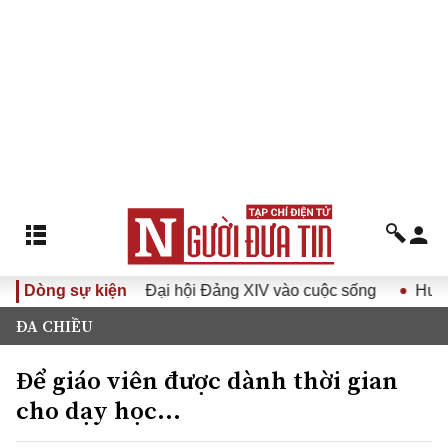
 Nghị quyết Đại hội Đảng XIV vào cuộc sống
Dòng sự kiện
Hướng tới Đ
ĐA CHIỀU
Để giáo viên được dành thời gian
cho dạy học…