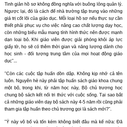
Tinh giản hồ sơ không đồng nghĩa với buông lỏng quản lý.
Ngược lại, đó là cách để nhà trường tập trung vào những
giá trị cốt lõi của giáo dục. Mỗi loại hồ sơ nếu thực sự cần
thiết phải phục vụ cho việc nâng cao chất lượng dạy học,
còn những biểu mẫu mang tính hình thức nên được mạnh
dạn loại bỏ. Khi giáo viên được giải phóng khỏi áp lực
giấy tờ, họ sẽ có thêm thời gian và năng lượng dành cho
học sinh - đối tượng trung tâm của mọi hoạt động giáo
dục"...
"Còn các cuộc tập huấn dồn dập. Không kịp nhớ cả tên
luôn. Nguyên hè này phải tập huấn sách giáo khoa chung
một bộ, trong khi, từ năm học này, Bộ chủ trương học
chung bộ sách kết nối tri thức với cuộc sống. Tại sao bắt
cả những giáo viên dạy bộ sách này 4-5 năm rồi cũng phải
tham gia tập huấn theo chủ trương gọi là sách mới?".
"Ý này vô bổ và tốn kém không biết đâu mà kể nữa: Đã