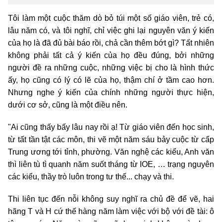
Tôi làm một cuộc thăm dò bỏ túi một số giáo viên, trẻ có,
lâu năm có, và tôi nghĩ, chỉ việc ghi lại nguyên văn ý kiến
của họ là đã đủ bài báo rồi, chả cần thêm bớt gì? Tất nhiên
không phải tất cả ý kiến của họ đều đúng, bởi những
người đề ra những cuộc, những việc bị cho là hình thức
ấy, họ cũng có lý có lẽ của họ, thậm chí ở tầm cao hơn.
Nhưng nghe ý kiến của chính những người thực hiện,
dưới cơ sở, cũng là một điều nên.
"Ai cũng thấy bấy lâu nay rồi ạ! Từ giáo viên đến học sinh,
từ tất tần tật các môn, thi vẽ một năm sáu bảy cuộc từ cấp
Trung ương tới tỉnh, phường. Văn nghệ các kiểu, Anh văn
thì liên tù tì quanh năm suốt tháng từ IOE, … trạng nguyên
các kiểu, thầy trò luôn trong tư thế... chạy và thi.
Thi liên tục đến nỗi không suy nghĩ ra chủ đề để vẽ, hai
hãng T và H cứ thế hàng năm làm việc với bộ với đề tài: ô