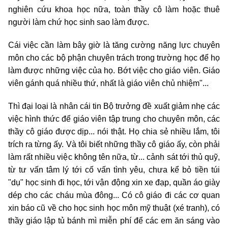
nghiên cứu khoa học nữa, toàn thầy cô làm hoặc thuê
người làm chứ học sinh sao làm được.
Cái việc cần làm bây giờ là tăng cường năng lực chuyên
môn cho các bộ phận chuyên trách trong trường học để họ
làm được những việc của họ. Bớt việc cho giáo viên. Giáo
viên gánh quá nhiều thứ, nhất là giáo viên chủ nhiệm"...
Thì đại loại là nhân cái tin Bộ trưởng đề xuất giảm nhẹ các
việc hình thức để giáo viên tập trung cho chuyên môn, các
thầy cô giáo được dịp... nói thật. Họ chia sẻ nhiều lắm, tôi
trích ra từng ấy. Và tôi biết những thầy cô giáo ấy, còn phải
làm rất nhiều việc không tên nữa, từ... cảnh sát tới thủ quỹ,
từ tư vấn tâm lý tới cố vấn tình yêu, chưa kể bỏ tiền túi
"dụ" học sinh đi học, tới vận động xin xe đạp, quần áo giày
dép cho các cháu mùa đông... Có cô giáo đi các cơ quan
xin báo cũ về cho học sinh học môn mỹ thuật (xé tranh), có
thầy giáo lập tủ bánh mì miễn phí để các em ăn sáng vào