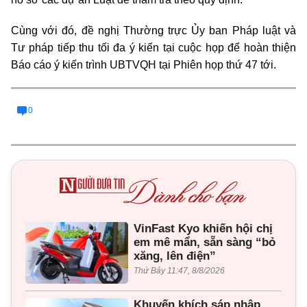
Cùng với đó, đề nghị Thường trực Ủy ban Pháp luật và
Tư pháp tiếp thu tối đa ý kiến tại cuộc họp để hoàn thiện
Báo cáo ý kiến trình UBTVQH tại Phiên họp thứ 47 tới.
0
VinFast Kyo khiến hội chị
em mê mẩn, sẵn sàng “bỏ
xăng, lên điện”
Thứ Bảy 11:47, 8/8/2026
Khuyến khích sáp nhập,