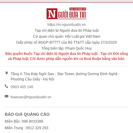
https://m.nguoiduatin.vn
Tạp chí điện tử Người đưa tin Pháp luật
Cơ quan chủ quản: Hội Luật gia Việt Nam
Giấy phép số 80/GP-BTTTT của Bộ TT&TT cấp ngày 27/2/2020
Tổng biên tập: Phạm Quốc Huy
Bản quyền thuộc Tạp chí điện tử Người đưa tin Pháp luật - Tạp chí Đời sống
và Pháp luật. Chỉ được phép dẫn nguồn khi có thoả thuận bằng văn bản.
Tầng 4, Tòa tháp Ngôi Sao - Star Tower, đường Dương Đình Nghệ -
Phường Cầu Giấy - Hà Nội
0903 405 146
toasoan@nguoiduatin.vn
BÁO GIÁ QUẢNG CÁO
Miền Bắc: 098 9033388
Miền Trung : 0912 329 293