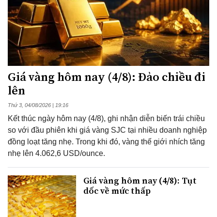
Giá vàng hôm nay (4/8): Đảo chiều đi
lên
Thứ 3, 04/08/2026 | 19:16
Kết thúc ngày hôm nay (4/8), ghi nhận diễn biến trái chiều
so với đầu phiên khi giá vàng SJC tại nhiều doanh nghiệp
đồng loạt tăng nhẹ. Trong khi đó, vàng thế giới nhích tăng
nhẹ lên 4.062,6 USD/ounce.
Giá vàng hôm nay (4/8): Tụt
dốc về mức thấp