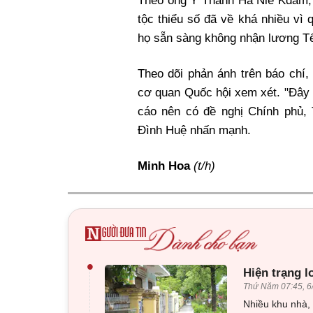
Theo ông Y Thanh Hà Niê Kđăm, 
tộc thiểu số đã về khá nhiều vì
họ sẵn sàng không nhận lương Tế
Theo dõi phản ánh trên báo chí
cơ quan Quốc hội xem xét. "Đây 
cáo nên có đề nghị Chính phủ,
Đình Huệ nhấn mạnh
.
Minh Hoa
(t/h)
•
Hiện trạng l
Thứ Năm 07:45, 6
Nhiều khu nhà, 