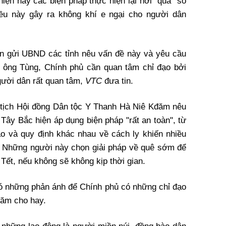
 hiện nay các biện pháp thực hiện lại hơi “quá” so
iều này gây ra không khí e ngại cho người dân
ản gửi UBND các tỉnh nêu vấn đề này và yêu cầu
o ông Tùng, Chính phủ cần quan tâm chỉ đạo bởi
gười dân rất quan tâm,
VTC
đưa tin.
 tịch Hội đồng Dân tộc Y Thanh Hà Niê Kđăm nêu
Tây Bắc hiện áp dụng biện pháp "rất an toàn", từ
o và quy định khác nhau về cách ly khiến nhiều
. Những người này chọn giải pháp về quê sớm để
 Tết, nếu không sẽ không kịp thời gian.
 có những phản ánh để Chính phủ có những chỉ đạo
đăm cho hay.