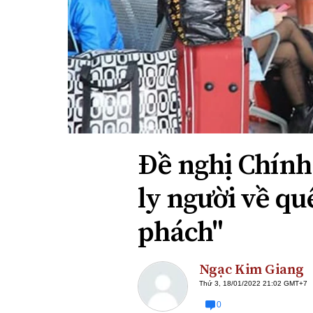
Xi nhan Trái Phải
Bạn đọc viết
Đề nghị Chính 
ly người về qu
phách"
Ngạc Kim Giang
Thứ 3, 18/01/2022 21:02 GMT+7
0