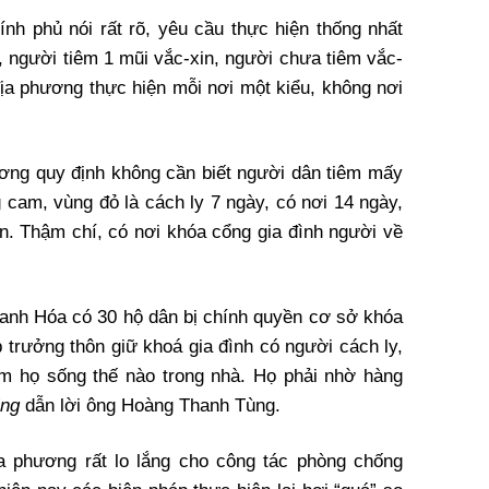
nh phủ nói rất rõ, yêu cầu thực hiện thống nhất
, người tiêm 1 mũi vắc-xin, người chưa tiêm vắc-
 địa phương thực hiện mỗi nơi một kiểu, không nơi
ơng quy định không cần biết người dân tiêm mấy
 cam, vùng đỏ là cách ly 7 ngày, có nơi 14 ngày,
ần. Thậm chí, có nơi khóa cổng gia đình người về
anh Hóa có 30 hộ dân bị chính quyền cơ sở khóa
 trưởng thôn giữ khoá gia đình có người cách ly,
m họ sống thế nào trong nhà. Họ phải nhờ hàng
ing
dẫn lời ông Hoàng Thanh Tùng.
a phương rất lo lắng cho công tác phòng chống