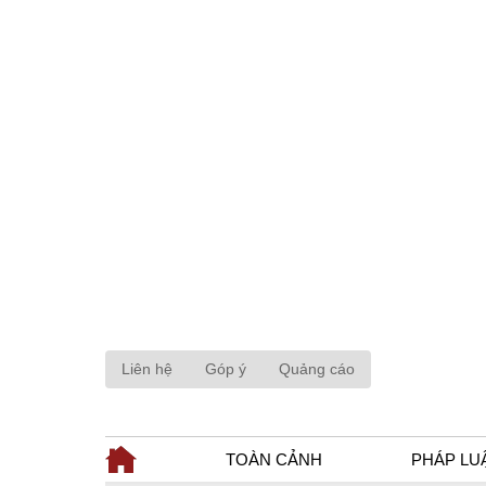
Liên hệ
Góp ý
Quảng cáo
TOÀN CẢNH
PHÁP LU