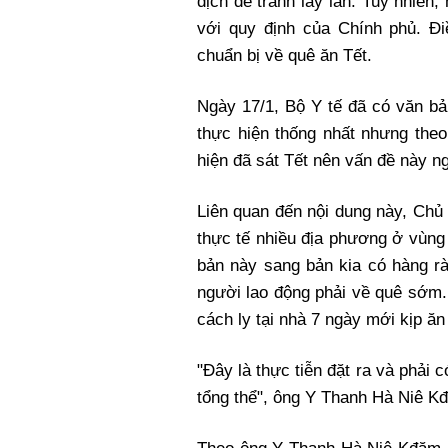
dịch để tránh lây lan. Tuy nhiên,
với quy định của Chính phủ. Đ
chuẩn bị về quê ăn Tết.
Ngày 17/1, Bộ Y tế đã có văn b
thực hiện thống nhất nhưng the
hiện đã sát Tết nên vấn đề này n
Liên quan đến nội dung này, Chủ
thực tế nhiều địa phương ở vùng 
bản này sang bản kia có hàng rà
người lao động phải về quê sớm
cách ly tại nhà 7 ngày mới kịp ăn
"Đây là thực tiễn đặt ra và phải
tổng thể", ông Y Thanh Hà Niê K