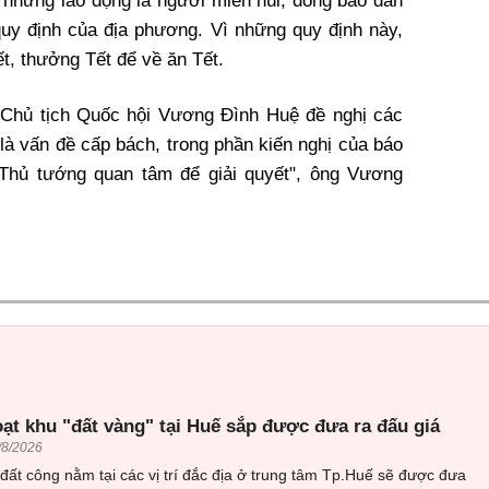
những lao động là người miền núi, đồng bào dân
 quy định của địa phương. Vì những quy định này,
t, thưởng Tết để về ăn Tết.
, Chủ tịch Quốc hội Vương Đình Huệ đề nghị các
là vấn đề cấp bách, trong phần kiến nghị của báo
 Thủ tướng quan tâm để giải quyết", ông Vương
oạt khu "đất vàng" tại Huế sắp được đưa ra đấu giá
/8/2026
đất công nằm tại các vị trí đắc địa ở trung tâm Tp.Huế sẽ được đưa