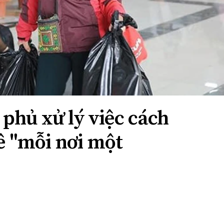
phủ xử lý việc cách
ê "mỗi nơi một