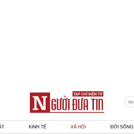
ẬT
KINH TẾ
XÃ HỘI
ĐỜI SỐNG