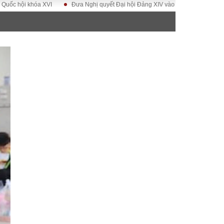
 khóa XVI
Đưa Nghị quyết Đại hội Đảng XIV vào cuộc sống
Hướng tới 
ĐỜI SỐNG
Gia đình
Sức khỏe
Cần biết
g
Cộng đồng mạng
 – Đô thị