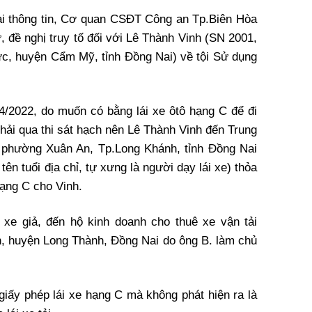
ai thông tin, Cơ quan CSĐT Công an Tp.Biên Hòa
ự, đề nghị truy tố đối với Lê Thành Vinh (SN 2001,
ức, huyện Cẩm Mỹ, tỉnh Đồng Nai) về tội Sử dụng
 4/2022, do muốn có bằng lái xe ôtô hạng C để đi
phải qua thi sát hạch nên Lê Thành Vinh đến Trung
i phường Xuân An, Tp.Long Khánh, tỉnh Đồng Nai
ên tuổi địa chỉ, tự xưng là người dạy lái xe) thỏa
hạng C cho Vinh.
 xe giả, đến hộ kinh doanh cho thuê xe vận tải
ành, huyện Long Thành, Đồng Nai do ông B. làm chủ
giấy phép lái xe hạng C mà không phát hiện ra là