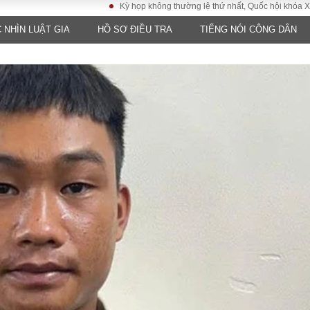
Kỳ họp không thường lệ thứ nhất, Quốc hội khóa XVI
 NHÌN LUẬT GIA
HỒ SƠ ĐIỀU TRA
TIẾNG NÓI CÔNG DÂN
LUẬT
KINH TẾ
XÃ HỘI
ảy pháp
Bất động sản
Dân sinh
Tài chính - Ngân
Giáo dục
luật gia
hàng
Văn hoá
ều tra
Kinh tế vĩ mô
Môi trườn
i công dân
Hồ sơ doanh
Giao thông
nghiệp
- Hình sự
Xu hướng thị
trường
Tiêu dùng và dư
luận
Công nghệ
US