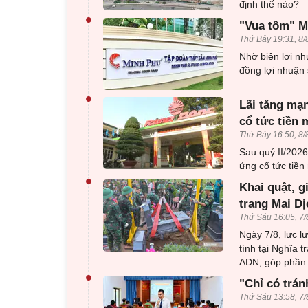
định thế nào?
•
"Vua tôm" Mi
Thứ Bảy 19:31, 8/
Nhờ biên lợi nh
đồng lợi nhuận 
•
Lãi tăng mạn
cổ tức tiền 
Thứ Bảy 16:50, 8/
Sau quý II/202
ứng cổ tức tiền 
•
Khai quật, g
trang Mai Dị
Thứ Sáu 16:05, 7/
Ngày 7/8, lực l
tính tại Nghĩa 
ADN, góp phần x
•
"Chỉ có trán
Thứ Sáu 13:58, 7/