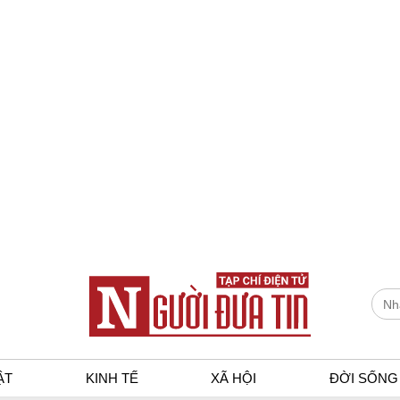
ẬT
KINH TẾ
XÃ HỘI
ĐỜI SỐNG