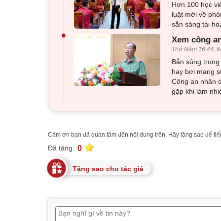
Hơn 100 học viê
luật mới về phò
sẵn sàng tái h
•
Xem công an
Thứ Năm 16:44, 6
Bắn súng trong 
hay bơi mang sú
Công an nhân d
gặp khi làm nhi
Cảm ơn bạn đã quan tâm đến nội dung trên. Hãy tặng sao để tiếp
0
Đã tặng:
Tặng sao cho tác giả