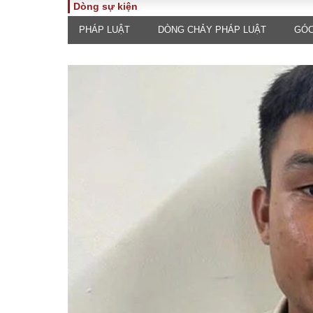
Dòng sự kiện
PHÁP LUẬT
DÒNG CHẢY PHÁP LUẬT
GÓC
TOÀN CẢNH
PHÁP 
Tiêu điểm
Dòng ch
luật
Chính sách
Góc nhìn 
Sự kiện
Hồ sơ đi
Đối thoại
Tiếng nó
Thế giới
An ninh 
ĐA CHIỀU
INFOC
Quan điểm