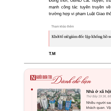
Đồng thời, UBND các huyện, th
mạnh công tác tuyên truyền về
trường hợp vi phạm Luật Giao th
Tham khảo thêm
Khởi tố nữ giám đốc lập khống hồ sơ
T.M
•
Nhà ở xã hội
Thứ Bảy 19:36, 8/
Nhiều người sau
khách quan. Vậy