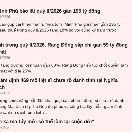
nh Phú báo lãi quý II/2026 gần 195 tỷ đồng
8/2026
uận gộp cải thiện mạnh, "vua tôm" Minh Phú ghi nhận gần 195 tỷ
sau thuế trong quý II/2026 tăng 18% so với cùng kỳ năm trước.
h trong quý II/2026, Rạng Đông sắp chi gần 59 tỷ đồng
mặt
8/2026
6 tăng trưởng lợi nhuận gần 68%, Rạng Đông tiếp tục chốt quyền tạm
mặt với tỉ lệ 25%.
iám định 469 mộ liệt sĩ chưa rõ danh tính tại Nghĩa
ch
8/2026
ượng chức năng bắt đầu khai quật các phần mộ liệt sĩ chưa rõ danh
trang Mai Dịch (Tp.Hà Nội) để phục vụ công tác lấy mẫu, giám định
ác định danh tính liệt sĩ.
h xa ma túy mới có thể làm lại cuộc đời"
8/2026