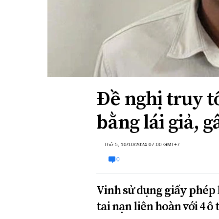
Xi nhan Trái Phải
Bạn đọc viết
Đề nghị truy tố
bằng lái giả, g
Thứ 5, 10/10/2024 07:00 GMT+7
0
Vinh sử dụng giấy phép lá
tai nạn liên hoàn với 4 ô 