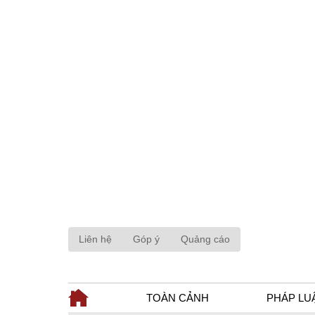
Liên hệ
Góp ý
Quảng cáo
TOÀN CẢNH
PHÁP LU