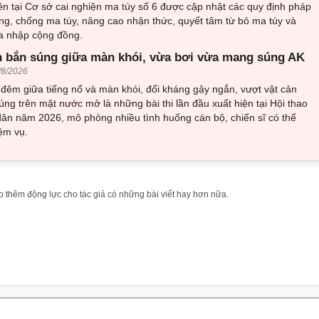
n tại Cơ sở cai nghiện ma túy số 6 được cập nhật các quy định pháp
ng, chống ma túy, nâng cao nhận thức, quyết tâm từ bỏ ma túy và
òa nhập cộng đồng.
 bắn súng giữa màn khói, vừa bơi vừa mang súng AK
/8/2026
đêm giữa tiếng nổ và màn khói, đối kháng gậy ngắn, vượt vật cản
ng trên mặt nước mở là những bài thi lần đầu xuất hiện tại Hội thao
ân năm 2026, mô phỏng nhiều tình huống cán bộ, chiến sĩ có thể
ệm vụ.
 thêm động lực cho tác giả có những bài viết hay hơn nữa.