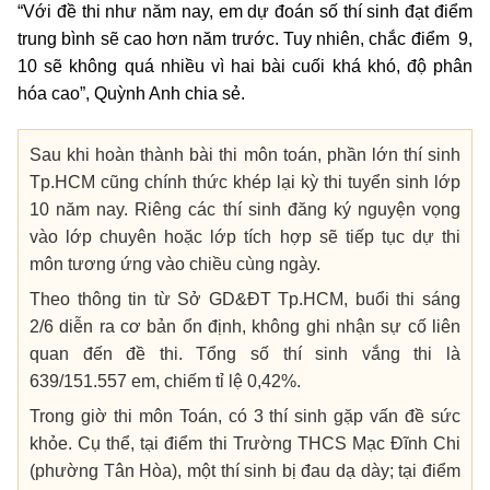
“Với đề thi như năm nay, em dự đoán số thí sinh đạt điểm
trung bình sẽ cao hơn năm trước. Tuy nhiên, chắc điểm 9,
10 sẽ không quá nhiều vì hai bài cuối khá khó, độ phân
hóa cao”, Quỳnh Anh chia sẻ.
Sau khi hoàn thành bài thi môn toán, phần lớn thí sinh
Tp.HCM
cũng chính thức khép lại kỳ thi tuyển sinh lớp
10 năm nay. Riêng các thí sinh đăng ký nguyện vọng
vào lớp chuyên hoặc lớp tích hợp sẽ tiếp tục dự thi
môn tương ứng vào chiều cùng ngày.
Theo thông tin từ Sở GD&ĐT
Tp.HCM
, buổi thi sáng
2/6 diễn ra cơ bản ổn định, không ghi nhận sự cố liên
quan đến đề thi. Tổng số thí sinh vắng thi là
639/151.557 em, chiếm tỉ lệ 0,42%.
Trong giờ thi môn Toán, có 3 thí sinh gặp vấn đề sức
khỏe. Cụ thể, tại điểm thi Trường THCS Mạc Đĩnh Chi
(phường Tân Hòa), một thí sinh bị đau dạ dày; tại điểm