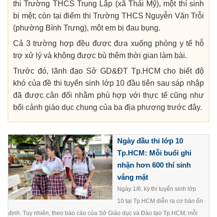
thi Trường THCS Trung Lập (xã Thái Mỹ), một thí sinh
bị mệt; còn tại điểm thi Trường THCS Nguyễn Văn Trỗi
(phường Bình Trưng), một em bị đau bụng.
Cả 3 trường hợp đều được đưa xuống phòng y tế hỗ
trợ xử lý và không được bù thêm thời gian làm bài.
Trước đó, lãnh đạo Sở GD&ĐT
Tp.HCM
cho biết độ
khó của đề thi tuyển sinh lớp 10 đầu tiên sau sáp nhập
đã được cân đối nhằm phù hợp với thực tế cũng như
bối cảnh giáo dục chung của ba địa phương trước đây.
Ngày đầu thi lớp 10
Tp.HCM: Mỗi buổi ghi
nhận hơn 600 thí sinh
vắng mặt
Ngày 1/6, kỳ thi tuyển sinh lớp
10 tại Tp.HCM diễn ra cơ bản ổn
định. Tuy nhiên, theo báo cáo của Sở Giáo dục và Đào tạo Tp.HCM, mỗi