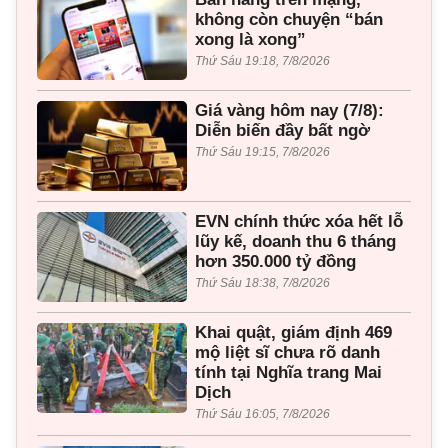
không còn chuyện “bán
xong là xong”
Thứ Sáu 19:18, 7/8/2026
Giá vàng hôm nay (7/8):
Diễn biến đầy bất ngờ
Thứ Sáu 19:15, 7/8/2026
EVN chính thức xóa hết lỗ
lũy kế, doanh thu 6 tháng
hơn 350.000 tỷ đồng
Thứ Sáu 18:38, 7/8/2026
Khai quật, giám định 469
mộ liệt sĩ chưa rõ danh
tính tại Nghĩa trang Mai
Dịch
Thứ Sáu 16:05, 7/8/2026