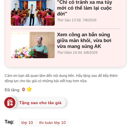
"Chỉ có tránh xa ma túy
mới có thể làm lại cuộc
đời"
Thứ Sáu 13:58, 7/8/2026
Xem công an bắn súng
giữa màn khói, vừa bơi
vừa mang súng AK
Thứ Năm 16:44, 6/8/2026
Cảm ơn bạn đã quan tâm đến nội dung trên. Hãy tặng sao để tiếp thêm
động lực cho tác giả có những bài viết hay hơn nữa.
0
Đã tặng:
Tặng sao cho tác giả
Tag:
lớp 10
thi toán lớp 10