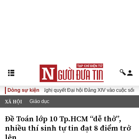
Dòng sự kiện
Đưa Nghị quyết Đại hội Đảng XIV vào cuộc sống
Hướn
XÃ HỘI
Giáo dục
Đề Toán lớp 10 Tp.HCM “dễ thở”,
nhiều thí sinh tự tin đạt 8 điểm trở
lên