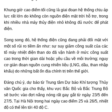
Khung giờ cao điểm tối cũng là giai đoạn hệ thống chịu áp
lực rất lớn do không còn nguồn điện mặt trời hỗ trợ, trong
khi nhiều nhà máy thủy điện nhỏ không đủ nước để phát
điện.
Song song đó, hệ thống điện cũng đang phải đối mặt với
một số rủi ro tiềm ẩn như: sự suy giảm công suất của các
tổ máy nhiệt điện than do đã vận hành ở mức công suất
cao trong thời gian dài hoặc yêu cầu về môi trường; nguy
cơ gián đoạn nguồn cung nhiên liệu (LNG, dầu, than nhập
khẩu) do những bất ổn địa chính trị trên thế giới.
Đáng chú ý, dự báo từ Trung tâm Dự báo Khí tượng Thủy
văn Quốc gia cho thấy, khu vực Bắc Bộ và Bắc Trung Bộ
sẽ bước vào đợt nắng nóng rất gay gắt từ ngày 23/5 đến
27/5. Tại Hà Nội trong hai ngày cao điểm 25 và 26/5, nhiệt
độ có thể lên tới 40 độ C.