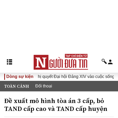
I
Dòng sự kiện
Đưa Nghị quyết Đại hội Đảng XIV vào cuộc sống
Hư
TOÀN CẢNH
Đối thoại
Đề xuất mô hình tòa án 3 cấp, bỏ
TAND cấp cao và TAND cấp huyện