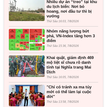
Nhiều dự án “treo” tại khu
du lịch biển: Nơi bỏ
hoang, nơi đầu tư thì bị
vướng
Thứ Sáu 16:03, 7/8/2026
Nhóm năng lượng bứt
phá, VN-Index tăng hơn 3
điểm
Thứ Sáu 15:36, 7/8/2026
Khai quật, giám định 469
mộ liệt sĩ chưa rõ danh
tính tại Nghĩa trang Mai
Dịch
Thứ Sáu 16:05, 7/8/2026
"Chỉ có tránh xa ma túy
mới có thể làm lại cuộc
đời"
Thứ Sáu 13:58, 7/8/2026