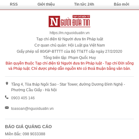
RSS
Giới thiệu
Tin tức 24h
Báo mới
https://m.nguoiduatin.vn
Tạp chí điện tử Người đưa tin Pháp luật
Cơ quan chủ quản: Hội Luật gia Việt Nam
Giấy phép số 80/GP-BTTTT của Bộ TT&TT cấp ngày 27/2/2020
Tổng biên tập: Phạm Quốc Huy
Bản quyền thuộc Tạp chí điện tử Người đưa tin Pháp luật - Tạp chí Đời sống
và Pháp luật. Chỉ được phép dẫn nguồn khi có thoả thuận bằng văn bản.
Tầng 4, Tòa tháp Ngôi Sao - Star Tower, đường Dương Đình Nghệ -
Phường Cầu Giấy - Hà Nội
0903 405 146
toasoan@nguoiduatin.vn
BÁO GIÁ QUẢNG CÁO
Miền Bắc: 098 9033388