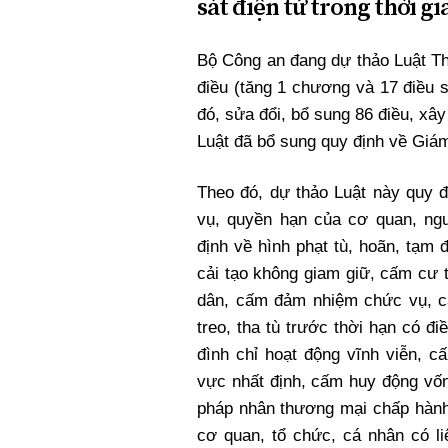
sát điện tử trong thời gi
Bộ Công an đang dự thảo Luật Th
điều (tăng 1 chương và 17 điều 
đó, sửa đổi, bổ sung 86 điều, xâ
Luật đã bổ sung quy định về Giám
Theo đó, dự thảo Luật này quy 
vụ, quyền hạn của cơ quan, ngư
định về hình phạt tù, hoãn, tạm 
cải tạo không giam giữ, cấm cư 
dân, cấm đảm nhiệm chức vụ, c
treo, tha tù trước thời hạn có đi
đình chỉ hoạt động vĩnh viễn, c
vực nhất định, cấm huy động vốn
pháp nhân thương mại chấp hành 
cơ quan, tổ chức, cá nhân có li