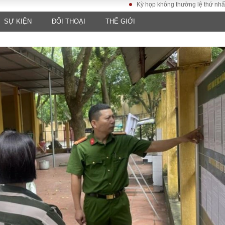
Kỳ họp không thường lệ thứ nhất, Quốc h
SỰ KIỆN
ĐỐI THOẠI
THẾ GIỚI
LUẬT
KINH TẾ
XÃ HỘI
ảy pháp
Bất động sản
Dân sinh
Tài chính - Ngân
Giáo dục
luật gia
hàng
Văn hoá
ều tra
Kinh tế vĩ mô
Môi trườn
i công dân
Hồ sơ doanh
Giao thông
nghiệp
- Hình sự
Xu hướng thị
trường
Tiêu dùng và dư
luận
Công nghệ
US