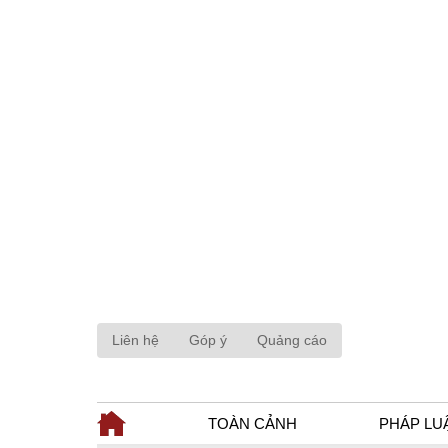
Liên hệ
Góp ý
Quảng cáo
TOÀN CẢNH
PHÁP LU