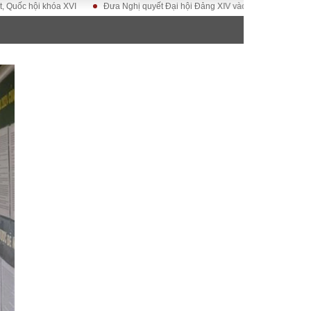
ội khóa XVI
Đưa Nghị quyết Đại hội Đảng XIV vào cuộc sống
Hướng t
ĐỜI SỐNG
Gia đình
Sức khỏe
Cần biết
g
Cộng đồng mạng
 – Đô thị