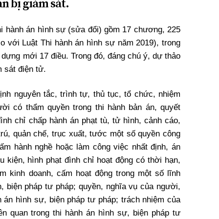
an bị giám sát.
i hành án hình sự (sửa đổi) gồm 17 chương, 225
so với Luật Thi hành án hình sự năm 2019), trong
y dựng mới 17 điều. Trong đó, đáng chú ý, dự thảo
 sát điện tử.
định nguyên tắc, trình tự, thủ tục, tổ chức, nhiệm
ời có thẩm quyền trong thi hành bản án, quyết
đình chỉ chấp hành án phạt tù, tử hình, cảnh cáo,
trú, quản chế, trục xuất, tước một số quyền công
ấm hành nghề hoặc làm công việc nhất định, án
ều kiện, hình phạt đình chỉ hoạt động có thời hạn,
ấm kinh doanh, cấm hoạt động trong một số lĩnh
, biện pháp tư pháp; quyền, nghĩa vụ của người,
án hình sự, biện pháp tư pháp; trách nhiệm của
ên quan trong thi hành án hình sự, biện pháp tư