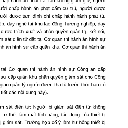
chấp hành án phạt cải tạo không giam giữ, người
gười chấp hành án phạt cấm cư trú, người được
gười được tạm đình chỉ chấp hành hành phạt tù,
p, dạy nghề tại khu lao động, hướng nghiệp, dạy
được trích xuất và phân quyền quản trị, kết nối,
m sát điện tử đặt tại Cơ quan thi hành án hình sự
ành án hình sự cấp quân khu, Cơ quan thi hành án
 tại Cơ quan thi hành án hình sự Công an cấp
h sự cấp quân khu phân quyền giám sát cho Công
giao quản lý người được tha tù trước thời hạn có
tiết các nội dung này).
m sát điện tử: Người bị giám sát điện tử không
 cơ thể, làm mất tính năng, tác dụng của thiết bị
bị giám sát. Trường hợp cố ý làm hư hỏng thiết bị