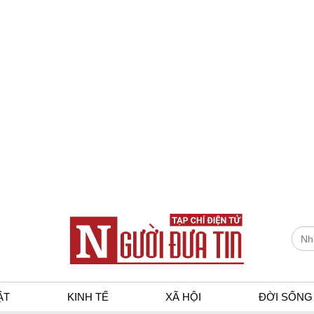
ẬT
KINH TẾ
XÃ HỘI
ĐỜI SỐNG