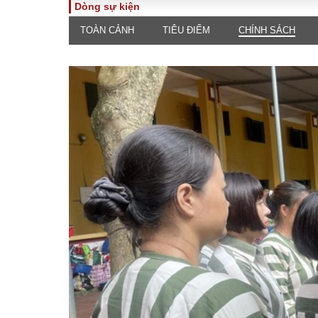
Dòng sự kiện
TOÀN CẢNH
TIÊU ĐIỂM
CHÍNH SÁCH
TOÀN CẢNH
PHÁP 
Tiêu điểm
Dòng ch
luật
Chính sách
Góc nhìn 
Sự kiện
Hồ sơ đi
Đối thoại
Tiếng nó
Thế giới
An ninh 
ĐA CHIỀU
INFOC
Quan điểm