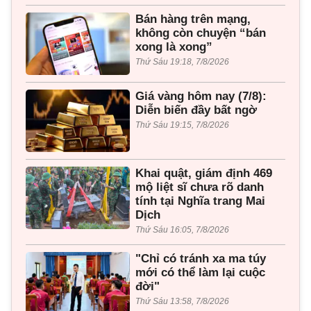
Bán hàng trên mạng,
không còn chuyện “bán
xong là xong”
Thứ Sáu 19:18, 7/8/2026
Giá vàng hôm nay (7/8):
Diễn biến đầy bất ngờ
Thứ Sáu 19:15, 7/8/2026
Khai quật, giám định 469
mộ liệt sĩ chưa rõ danh
tính tại Nghĩa trang Mai
Dịch
Thứ Sáu 16:05, 7/8/2026
"Chỉ có tránh xa ma túy
mới có thể làm lại cuộc
đời"
Thứ Sáu 13:58, 7/8/2026