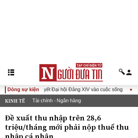
Đưa Nghị quyết Đại hội Đảng XIV vào cuộc sống
Dòng sự kiện
Hướng tớ
KINH TẾ
Tài chính - Ngân hàng
Đề xuất thu nhập trên 28,6
triệu/tháng mới phải nộp thuế thu
nhập cá nhân