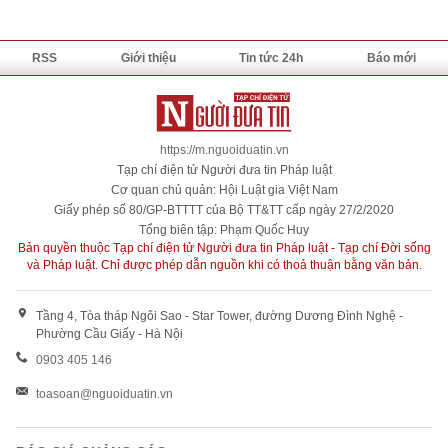
RSS
Giới thiệu
Tin tức 24h
Báo mới
https://m.nguoiduatin.vn
Tạp chí điện tử Người đưa tin Pháp luật
Cơ quan chủ quản: Hội Luật gia Việt Nam
Giấy phép số 80/GP-BTTTT của Bộ TT&TT cấp ngày 27/2/2020
Tổng biên tập: Phạm Quốc Huy
Bản quyền thuộc Tạp chí điện tử Người đưa tin Pháp luật - Tạp chí Đời sống
và Pháp luật. Chỉ được phép dẫn nguồn khi có thoả thuận bằng văn bản.
Tầng 4, Tòa tháp Ngôi Sao - Star Tower, đường Dương Đình Nghệ -
Phường Cầu Giấy - Hà Nội
0903 405 146
toasoan@nguoiduatin.vn