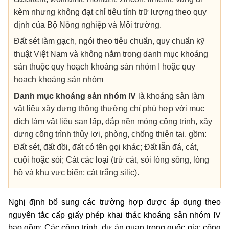
kèm nhưng không đạt chỉ tiêu tính trữ lượng theo quy
định của Bộ Nông nghiệp và Môi trường.
Đất sét làm gạch, ngói theo tiêu chuẩn, quy chuẩn kỹ
thuật Việt Nam và không nằm trong danh mục khoáng
sản thuộc quy hoạch khoáng sản nhóm I hoặc quy
hoạch khoáng sản nhóm
Danh mục khoáng sản nhóm IV
là khoáng sản làm
vật liệu xây dựng thông thường chỉ phù hợp với mục
đích làm vật liệu san lấp, đắp nền móng công trình, xây
dựng công trình thủy lợi, phòng, chống thiên tai, gồm:
Đất sét, đất đồi, đất có tên gọi khác; Đất lẫn đá, cát,
cuội hoặc sỏi; Cát các loại (trừ cát, sỏi lòng sông, lòng
hồ và khu vực biển; cát trắng silic).
Nghị định bổ sung các trường hợp được áp dụng theo
nguyên tắc cấp giấy phép khai thác khoáng sản nhóm IV
bao gồm: Các công trình, dự án quan trọng quốc gia; công