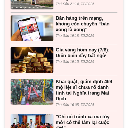
Thứ Sáu 21:14, 7/8/2026
Bán hàng trên mạng,
không còn chuyện “bán
xong là xong”
Thứ Sáu 19:18, 7/8/2026
Giá vàng hôm nay (7/8):
Diễn biến đầy bất ngờ
Thứ Sáu 19:15, 7/8/2026
Khai quật, giám định 469
mộ liệt sĩ chưa rõ danh
tính tại Nghĩa trang Mai
Dịch
Thứ Sáu 16:05, 7/8/2026
"Chỉ có tránh xa ma túy
mới có thể làm lại cuộc