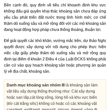
Bên cạnh đó, quy định về tiêu chí khoanh định khu vực
không đấu giá quyền khai thác khoáng sản chưa đáp ứng
yêu cầu phát triển đất nước trong tình hình mới; cơ chế
thăm dò xuống sâu và mở rộng đối với các mỏ khoáng sản
đang hoạt động hợp pháp chưa thông thoáng, thuận lợi.
Để giải quyết các khó khăn, vướng mắc trên, dự thảo Nghị
quyết được xây dựng với nội dung cho phép thực hiện
việc cấp giấy phép thăm dò xuống sâu và mở rộng quy
định tại điểm đ khoản 2 Điều 4 của Luật ĐCKS không phải
căn cứ vào quy hoạch khoáng sản hoặc phương án quản
lý về địa chất, khoáng sản.
Danh mục khoáng sản nhóm III
là khoáng sản làm
vật liệu xây dựng thông thường như: Cát xây dựng
hoặc san lấp,cát lòng sông, lòng hồ và khu vực biển
(trừ cát trắng silic) không có hoặc có các khoáng vật
cassiterit, wolframit, monazit, ziricon, ilmenit, vàng đi