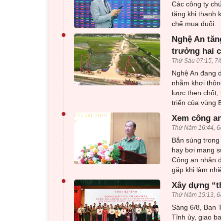
Các công ty ch
tăng khi thanh 
chế mua đuổi.
•
Nghệ An tăng
trưởng hai 
Thứ Sáu 07:15, 7/
Nghệ An đang dồ
nhằm khơi thông
lược then chốt,
triển của vùng
•
Xem công an
Thứ Năm 16:44, 6
Bắn súng trong 
hay bơi mang sú
Công an nhân d
gặp khi làm nhi
•
Xây dựng “t
Thứ Năm 15:13, 6
Sáng 6/8, Ban T
Tỉnh ủy, giao b