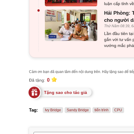
luận cấp tỉnh 
•
Hải Phòng: T
cho người d
Thứ Năm 08:39, 6
Lần đầu tiên tạ
gắn với tư vấn 
vướng mắc pháp
Cảm ơn bạn đã quan tâm đến nội dung trên. Hãy tặng sao để tiếp
0
Đã tặng:
Tặng sao cho tác giả
Tag:
Ivy Bridge
Sandy Bridge
tiến trình
CPU