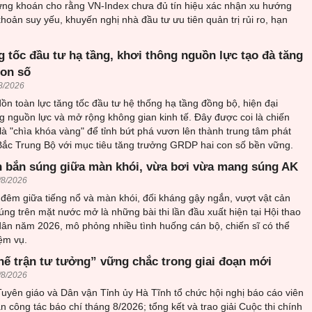
ứng khoán cho rằng VN-Index chưa đủ tín hiệu xác nhận xu hướng
khoản suy yếu, khuyến nghị nhà đầu tư ưu tiên quản trị rủi ro, hạn
 tốc đầu tư hạ tầng, khơi thông nguồn lực tạo đà tăng
con số
8/2026
n toàn lực tăng tốc đầu tư hệ thống hạ tầng đồng bộ, hiện đại
 nguồn lực và mở rộng không gian kinh tế. Đây được coi là chiến
 là "chìa khóa vàng" để tỉnh bứt phá vươn lên thành trung tâm phát
 Bắc Trung Bộ với mục tiêu tăng trưởng GRDP hai con số bền vững.
 bắn súng giữa màn khói, vừa bơi vừa mang súng AK
/8/2026
đêm giữa tiếng nổ và màn khói, đối kháng gậy ngắn, vượt vật cản
ng trên mặt nước mở là những bài thi lần đầu xuất hiện tại Hội thao
ân năm 2026, mô phỏng nhiều tình huống cán bộ, chiến sĩ có thể
ệm vụ.
hế trận tư tưởng” vững chắc trong giai đoạn mới
/8/2026
uyên giáo và Dân vận Tỉnh ủy Hà Tĩnh tổ chức hội nghị báo cáo viên
an công tác báo chí tháng 8/2026; tổng kết và trao giải Cuộc thi chính