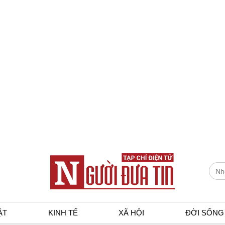
ẬT
KINH TẾ
XÃ HỘI
ĐỜI SỐNG