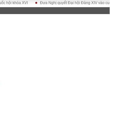
khóa XVI
Đưa Nghị quyết Đại hội Đảng XIV vào cuộc sống
Hướng tới 
ĐỜI SỐNG
Gia đình
Sức khỏe
Cần biết
g
Cộng đồng mạng
 – Đô thị