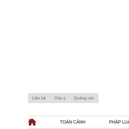
Liên hệ
Góp ý
Quảng cáo
TOÀN CẢNH
PHÁP LU