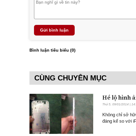
Gửi bình luận
Bình luận tiêu biểu (
0
)
CÙNG CHUYÊN MỤC
Hé lộ hình 
Thứ 5, 09/01/2014 | 14
Không chỉ sở hữ
đáng kể so với i