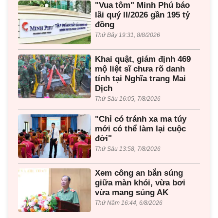
"Vua tôm" Minh Phú báo
lãi quý II/2026 gần 195 tỷ
đồng
Thứ Bảy 19:31, 8/8/2026
Khai quật, giám định 469
mộ liệt sĩ chưa rõ danh
tính tại Nghĩa trang Mai
Dịch
Thứ Sáu 16:05, 7/8/2026
"Chỉ có tránh xa ma túy
mới có thể làm lại cuộc
đời"
Thứ Sáu 13:58, 7/8/2026
Xem công an bắn súng
giữa màn khói, vừa bơi
vừa mang súng AK
Thứ Năm 16:44, 6/8/2026