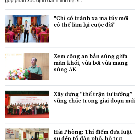
góp phần xác định danh tính liệt sĩ.
"Chỉ có tránh xa ma túy mới
có thể làm lại cuộc đời"
Xem công an bắn súng giữa
màn khói, vừa bơi vừa mang
súng AK
Xây dựng “thế trận tư tưởng”
vững chắc trong giai đoạn mới
Hải Phòng: Thí điểm đưa luật
sư đến tổ dân phố, hỗ trợ