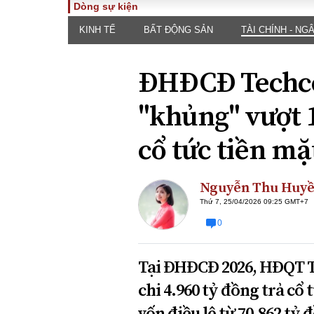
Dòng sự kiện
KINH TẾ
BẤT ĐỘNG SẢN
TÀI CHÍNH - NG
TOÀN CẢNH
PHÁP 
Tiêu điểm
Dòng ch
ĐHĐCĐ Techc
luật
Chính sách
Góc nhìn 
Sự kiện
"khủng" vượt 1
Hồ sơ đi
Đối thoại
Tiếng nó
cổ tức tiền m
Thế giới
An ninh 
Nguyễn Thu Huy
Thứ 7, 25/04/2026 09:25 GMT+7
0
Tại ĐHĐCĐ 2026, HĐQT 
ĐA CHIỀU
INFOC
chi 4.960 tỷ đồng trả cổ
Quan điểm
vốn điều lệ từ 70.862 tỷ 