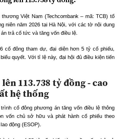
 thương Việt Nam (Techcombank – mã: TCB) tổ
g niên năm 2026 tại Hà Nội, với các tờ nội dung
n trả cổ tức và tăng vốn điều lệ.
66 cổ đông tham dự, đại diện hơn 5 tỷ cổ phiếu,
ểu quyết. Với tỉ lệ này, đại hội đủ điều kiện tiến
 lên 113.738 tỷ đồng - cao
ất hệ thống
trình cổ đông phương án tăng vốn điều lệ thông
ồn vốn chủ sở hữu và phát hành cổ phiếu theo
 lao động (ESOP).