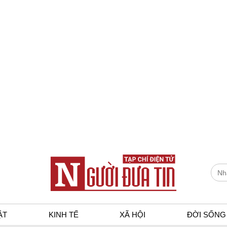
ẬT
KINH TẾ
XÃ HỘI
ĐỜI SỐNG