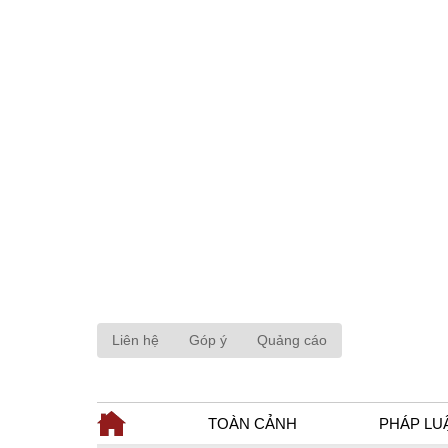
Liên hệ
Góp ý
Quảng cáo
TOÀN CẢNH
PHÁP LU