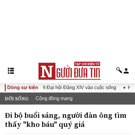
Đưa Nghị quyết Đại hội Đảng XIV vào cuộc sống
Dòng sự kiện
Hướng tới
ĐỜI SỐNG
Cộng đồng mạng
Đi bộ buổi sáng, người đàn ông tìm
thấy "kho báu" quý giá