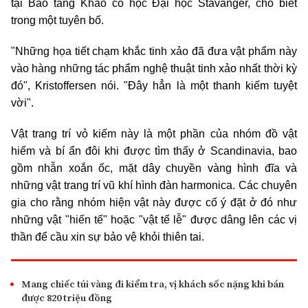
tại Bảo tàng Khảo cổ học Đại học Stavanger, cho biết
trong một tuyên bố.
"Những họa tiết chạm khắc tinh xảo đã đưa vật phẩm này
vào hàng những tác phẩm nghệ thuật tinh xảo nhất thời kỳ
đó", Kristoffersen nói. "Đây hẳn là một thanh kiếm tuyệt
vời".
Vật trang trí vỏ kiếm này là một phần của nhóm đồ vật
hiếm và bí ẩn đôi khi được tìm thấy ở Scandinavia, bao
gồm nhẫn xoắn ốc, mặt dây chuyền vàng hình đĩa và
những vật trang trí vũ khí hình đàn harmonica. Các chuyên
gia cho rằng nhóm hiện vật này được cố ý đặt ở đó như
những vật "hiến tế" hoặc "vật tế lễ" được dâng lên các vị
thần để cầu xin sự bảo vệ khỏi thiên tai.
Mang chiếc túi vàng đi kiểm tra, vị khách sốc nặng khi bán
được 820 triệu đồng