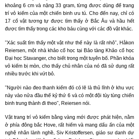
khoảng 6 cm và nặng 33 gram, từng được dùng để trang
trí vỏ kiếm của một chiến binh ưu tú. Cho đến nay, chỉ có
17 cổ vật tương tự được tìm thấy ở Bắc Âu và hầu hết
được tìm thấy trong các kho báu cùng với các đồ vật khác.
"Xác suất tìm thấy một vật như thế này là rất nhỏ", Håkon
Reiersen, một nhà khảo cổ học tại Bảo tàng Khảo cổ học
Đại học Stavanger, cho biết trong một tuyên bố. Phần khóa
vỏ kiếm bị mòn, cho thấy chủ nhân của nó đã sử dụng rất
nhiều trước khi vứt bỏ.
"Người nào đeo thanh kiếm đó có lẽ là thủ lĩnh ở khu vực
này vào nửa đầu thế kỷ thứ 6 và có một đội tùy tùng chiến
binh trung thành đi theo", Reiersen nói.
Vật trang trí vỏ kiếm bằng vàng mới được phát hiện, nằm
ở phía đông bắc Hove, rất hiếm và mang dấu ấn của một
nghệ nhân lành nghề, Siv Kristoffersen, giáo sư danh dự