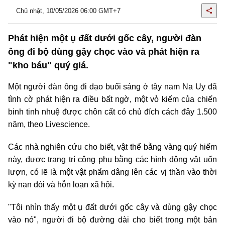
Chủ nhật, 10/05/2026 06:00 GMT+7
Phát hiện một ụ đất dưới gốc cây, người đàn
ông đi bộ dùng gậy chọc vào và phát hiện ra
"kho báu" quý giá.
Một người đàn ông đi dạo buổi sáng ở tây nam Na Uy đã
tình cờ phát hiện ra điều bất ngờ, một vỏ kiếm của chiến
binh tinh nhuệ được chôn cất có chủ đích cách đây 1.500
năm, theo Livescience.
Các nhà nghiên cứu cho biết, vật thể bằng vàng quý hiếm
này, được trang trí công phu bằng các hình động vật uốn
lượn, có lẽ là một vật phẩm dâng lên các vị thần vào thời
kỳ nạn đói và hỗn loạn xã hội.
"Tôi nhìn thấy một ụ đất dưới gốc cây và dùng gậy chọc
vào nó", người đi bộ đường dài cho biết trong một bản