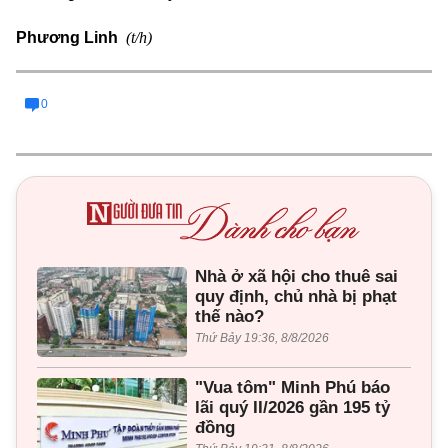
(t/h)
Phương Linh
0
Nhà ở xã hội cho thuê sai
quy định, chủ nhà bị phạt
thế nào?
Thứ Bảy 19:36, 8/8/2026
"Vua tôm" Minh Phú báo
lãi quý II/2026 gần 195 tỷ
đồng