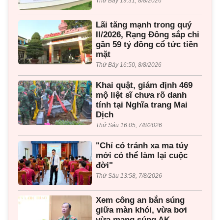
Thứ Bảy 19:31, 8/8/2026
Lãi tăng mạnh trong quý
II/2026, Rạng Đông sắp chi
gần 59 tỷ đồng cổ tức tiền
mặt
Thứ Bảy 16:50, 8/8/2026
Khai quật, giám định 469
mộ liệt sĩ chưa rõ danh
tính tại Nghĩa trang Mai
Dịch
Thứ Sáu 16:05, 7/8/2026
"Chỉ có tránh xa ma túy
mới có thể làm lại cuộc
đời"
Thứ Sáu 13:58, 7/8/2026
Xem công an bắn súng
giữa màn khói, vừa bơi
vừa mang súng AK