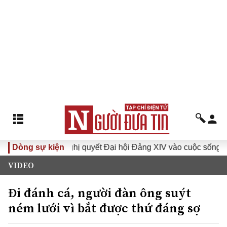
I
Dòng sự kiện
Đưa Nghị quyết Đại hội Đảng XIV vào cuộc sống
Hư
VIDEO
Đi đánh cá, người đàn ông suýt
ném lưới vì bắt được thứ đáng sợ