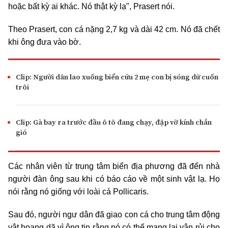
hoặc bất kỳ ai khác. Nó thật kỳ lạ", Prasert nói.
Theo Prasert, con cá nặng 2,7 kg và dài 42 cm. Nó đã chết
khi ông đưa vào bờ.
Clip: Người dân lao xuống biển cứu 2 mẹ con bị sóng dữ cuốn
trôi
Clip: Gà bay ra trước đầu ô tô đang chạy, đập vỡ kính chắn
gió
Các nhân viên từ trung tâm biển địa phương đã đến nhà
người đàn ông sau khi có báo cáo về một sinh vật lạ. Họ
nói rằng nó giống với loài cá Pollicaris.
Sau đó, người ngư dân đã giao con cá cho trung tâm động
vật hoang dã vì ông tin rằng nó có thể mang lại vận rủi cho