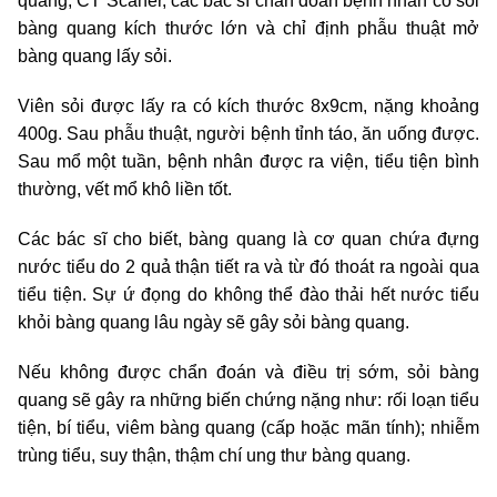
quang, CT Scaner, các bác sĩ chẩn đoán bệnh nhân có sỏi
bàng quang kích thước lớn và chỉ định phẫu thuật mở
bàng quang lấy sỏi.
Viên sỏi được lấy ra có kích thước 8x9cm, nặng khoảng
400g. Sau phẫu thuật, người bệnh tỉnh táo, ăn uống được.
Sau mổ một tuần, bệnh nhân được ra viện, tiểu tiện bình
thường, vết mổ khô liền tốt.
Các bác sĩ cho biết, bàng quang là cơ quan chứa đựng
nước tiểu do 2 quả thận tiết ra và từ đó thoát ra ngoài qua
tiểu tiện. Sự ứ đọng do không thể đào thải hết nước tiểu
khỏi bàng quang lâu ngày sẽ gây sỏi bàng quang.
Nếu không được chẩn đoán và điều trị sớm, sỏi bàng
quang sẽ gây ra những biến chứng nặng như: rối loạn tiểu
tiện, bí tiểu, viêm bàng quang (cấp hoặc mãn tính); nhiễm
trùng tiểu, suy thận, thậm chí ung thư bàng quang.