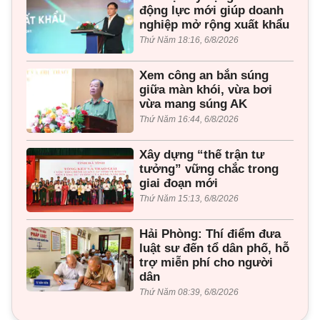
động lực mới giúp doanh
nghiệp mở rộng xuất khẩu
Thứ Năm 18:16, 6/8/2026
Xem công an bắn súng
giữa màn khói, vừa bơi
vừa mang súng AK
Thứ Năm 16:44, 6/8/2026
Xây dựng “thế trận tư
tưởng” vững chắc trong
giai đoạn mới
Thứ Năm 15:13, 6/8/2026
Hải Phòng: Thí điểm đưa
luật sư đến tổ dân phố, hỗ
trợ miễn phí cho người
dân
Thứ Năm 08:39, 6/8/2026