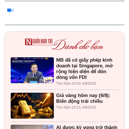
0
MB đã có giấy phép kinh
doanh tại Singapore, mở
rộng hiện diện để đón
dòng vốn FDI
Thứ Năm 20:00, 6/8/2026
Giá vàng hôm nay (6/8):
Biến động trái chiều
Thứ Năm 19:15, 6/8/2026
AI được kỳ vọng trở thành