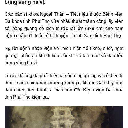
bụng vùng hạ vị.
Các bác sĩ khoa Ngoại Thận – Tiết niệu thuộc Bệnh viện
Đa khoa tỉnh Phú Thọ vừa phẫu thuật thành công lấy viên
sỏi bàng quang có kích thước rất lớn (8×9 cm) cho nam
bệnh nhân 61, tuổi trú tại huyện Thanh Sơn, tỉnh Phú Thọ.
Người bệnh nhập viện với biểu hiện tiểu khó, buốt, ngắt
quãng, phải rặn khi đi tiểu đôi khi có lẫn máu và đau tức
bụng vùng hạ vị.
Trước đó ông đã phát hiện ra sỏi bàng quang và có điều trị
thuốc nam nhiều năm nhưng không đi khám. Gần đây, ông
đau nhiều, tiểu buốt, ra máu nên đến Bệnh viện Đa khoa
tỉnh Phú Thọ kiểm tra.