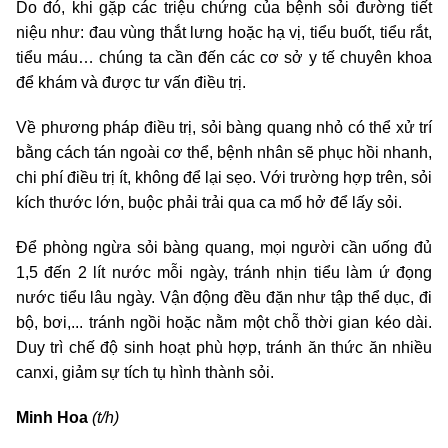
Do đó, khi gặp các triệu chứng của bệnh sỏi đường tiết
niệu như: đau vùng thắt lưng hoặc hạ vị, tiểu buốt, tiểu rắt,
tiểu máu… chúng ta cần đến các cơ sở y tế chuyên khoa
để khám và được tư vấn điều trị.
Về phương pháp điều trị, sỏi bàng quang nhỏ có thể xử trí
bằng cách tán ngoài cơ thể, bệnh nhân sẽ phục hồi nhanh,
chi phí điều trị ít, không để lại sẹo. Với trường hợp trên, sỏi
kích thước lớn, buộc phải trải qua ca mổ hở để lấy sỏi.
Để phòng ngừa sỏi bàng quang, mọi người cần uống đủ
1,5 đến 2 lít nước mỗi ngày, tránh nhịn tiểu làm ứ đọng
nước tiểu lâu ngày. Vận động đều đặn như tập thể dục, đi
bộ, bơi,... tránh ngồi hoặc nằm một chỗ thời gian kéo dài.
Duy trì chế độ sinh hoạt phù hợp, tránh ăn thức ăn nhiều
canxi, giảm sự tích tụ hình thành sỏi.
Minh Hoa
(t/h)