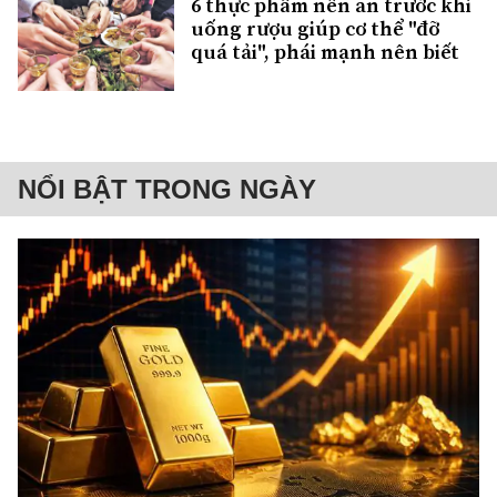
6 thực phẩm nên ăn trước khi
uống rượu giúp cơ thể "đỡ
quá tải", phái mạnh nên biết
NỔI BẬT TRONG NGÀY