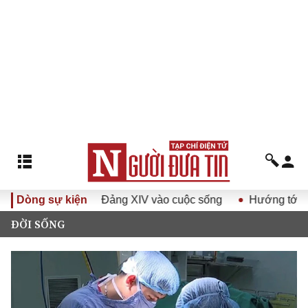
uyết Đại hội Đảng XIV vào cuộc sống
Dòng sự kiện
Hướng tới Đại hội đ
ĐỜI SỐNG