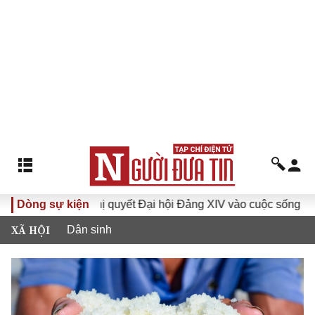
ghị quyết Đại hội Đảng XIV vào cuộc sống
Dòng sự kiện
Hướng tới Đại
XÃ HỘI
Dân sinh