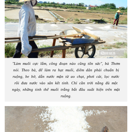
"Làm muối cực lắm, công đoạn nào cũng tốn sức", bà Thơm
nói. Theo bà, để làm ra hạt muối, diêm dân phải chuẩn bị
ruộng, be bờ, dẫn nước mặn từ ao chạt, phơi cát, lọc nước
rồi đưa nước vào sân kết tinh. Chỉ cần trời nắng đủ một
ngày, những tinh thể muối trắng bắt đầu xuất hiện trên mặt
ruộng.