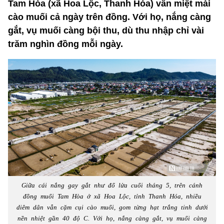
Tam Hòa (xã Hoa Lộc, Thanh Hóa) vẫn miệt mài
cào muối cả ngày trên đồng. Với họ, nắng càng
gắt, vụ muối càng bội thu, dù thu nhập chỉ vài
trăm nghìn đồng mỗi ngày.
Giữa cái nắng gay gắt như đổ lửa cuối tháng 5, trên cánh
đồng muối Tam Hòa ở xã Hoa Lộc, tỉnh Thanh Hóa, nhiều
diêm dân vẫn cặm cụi cào muối, gom từng hạt trắng tinh dưới
nền nhiệt gần 40 độ C. Với họ, nắng càng gắt, vụ muối càng