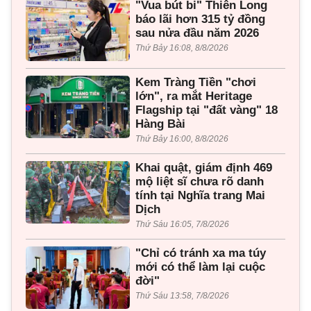
"Vua bút bi" Thiên Long
báo lãi hơn 315 tỷ đồng
sau nửa đầu năm 2026
Thứ Bảy 16:08, 8/8/2026
Kem Tràng Tiền "chơi
lớn", ra mắt Heritage
Flagship tại "đất vàng" 18
Hàng Bài
Thứ Bảy 16:00, 8/8/2026
Khai quật, giám định 469
mộ liệt sĩ chưa rõ danh
tính tại Nghĩa trang Mai
Dịch
Thứ Sáu 16:05, 7/8/2026
"Chỉ có tránh xa ma túy
mới có thể làm lại cuộc
đời"
Thứ Sáu 13:58, 7/8/2026