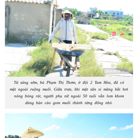
Từ sáng sớm, bà Phạm Thị Thơm, ở đội 2 Tam Hòa, đã có
mặt ngoài ruộng muối. Giữa trưa, khi mặt sân xi măng hắt hơi
nóng bỏng rát, người phụ nữ ngoài 50 tuổi vẫn lom khom
dùng bàn cào gom muối thành từng đống nhỏ.