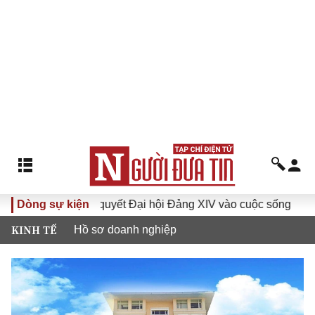
Đưa Nghị quyết Đại hội Đảng XIV vào cuộc sống
Dòng sự kiện
Hướng 
KINH TẾ
Hồ sơ doanh nghiệp