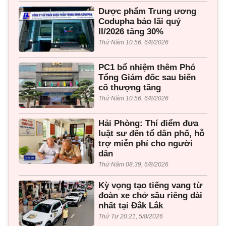
Dược phẩm Trung ương
Codupha báo lãi quý
II/2026 tăng 30%
Thứ Năm 10:56, 6/8/2026
PC1 bổ nhiệm thêm Phó
Tổng Giám đốc sau biến
cố thượng tầng
Thứ Năm 10:56, 6/8/2026
Hải Phòng: Thí điểm đưa
luật sư đến tổ dân phố, hỗ
trợ miễn phí cho người
dân
Thứ Năm 08:39, 6/8/2026
Kỳ vọng tạo tiếng vang từ
đoàn xe chở sầu riêng dài
nhất tại Đắk Lắk
Thứ Tư 20:21, 5/8/2026