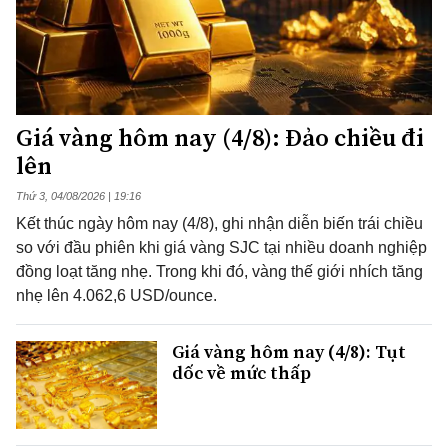
Giá vàng hôm nay (4/8): Đảo chiều đi
lên
Thứ 3, 04/08/2026 | 19:16
Kết thúc ngày hôm nay (4/8), ghi nhận diễn biến trái chiều
so với đầu phiên khi giá vàng SJC tại nhiều doanh nghiệp
đồng loạt tăng nhẹ. Trong khi đó, vàng thế giới nhích tăng
nhẹ lên 4.062,6 USD/ounce.
Giá vàng hôm nay (4/8): Tụt
dốc về mức thấp