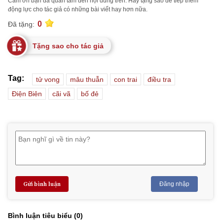
Cảm ơn bạn đã quan tâm đến nội dung trên. Hãy tặng sao để tiếp thêm
động lực cho tác giả có những bài viết hay hơn nữa.
0
Đã tặng:
Tặng sao cho tác giả
Tag:
tử vong
mâu thuẫn
con trai
điều tra
Điện Biên
cãi vã
bố đẻ
Gửi bình luận
Đăng nhập
Bình luận tiêu biểu (
0
)