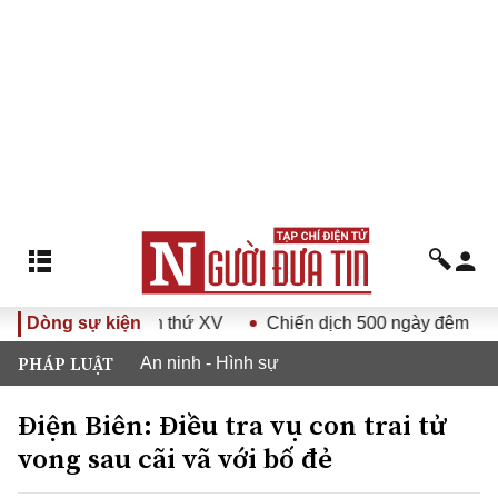
a Việt Nam lần thứ XV
Dòng sự kiện
Chiến dịch 500 ngày đêm
Kỷ n
PHÁP LUẬT
An ninh - Hình sự
Điện Biên: Điều tra vụ con trai tử
vong sau cãi vã với bố đẻ