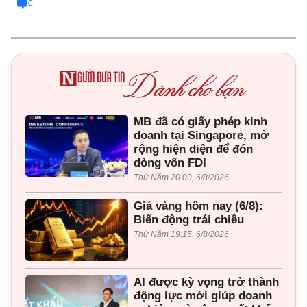
0
MB đã có giấy phép kinh
doanh tại Singapore, mở
rộng hiện diện để đón
dòng vốn FDI
Thứ Năm 20:00, 6/8/2026
Giá vàng hôm nay (6/8):
Biến động trái chiều
Thứ Năm 19:15, 6/8/2026
AI được kỳ vọng trở thành
động lực mới giúp doanh