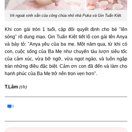
Vẻ ngoài xinh xắn của công chúa nhỏ nhà Puka và Gin Tuấn Kiệt.
Khi con gái tròn 1 tuổi, cặp đôi quyết định cho bé "lên
sóng" rõ dung mạo. Gin Tuấn Kiệt tiết lộ con gái tên Anya
và bày tỏ: "Anya yêu của ba mẹ. Một năm qua, từ khi có
con, cuộc sống của Ba Mẹ như chuyến tàu lượn siêu tốc
của cảm xúc, vừa bỡ ngỡ, vừa ngọt ngào, và luôn ngập
tràn những điều đặc biệt. Cảm ơn con đã đến và làm cho
hạnh phúc của Ba Mẹ trở nên trọn vẹn hơn".
(t/h)
T.Lâm
0