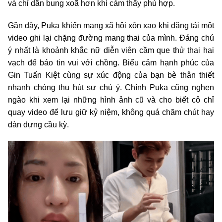
và chỉ dần bung xoã hơn khi cảm thấy phù hợp.
Gần đây, Puka khiến mạng xã hội xôn xao khi đăng tải một
video ghi lại chặng đường mang thai của mình. Đáng chú
ý nhất là khoảnh khắc nữ diễn viên cầm que thử thai hai
vạch để báo tin vui với chồng. Biểu cảm hạnh phúc của
Gin Tuấn Kiệt cùng sự xúc động của bạn bè thân thiết
nhanh chóng thu hút sự chú ý. Chính Puka cũng nghẹn
ngào khi xem lại những hình ảnh cũ và cho biết cô chỉ
quay video để lưu giữ kỷ niệm, không quá chăm chút hay
dàn dựng cầu kỳ.