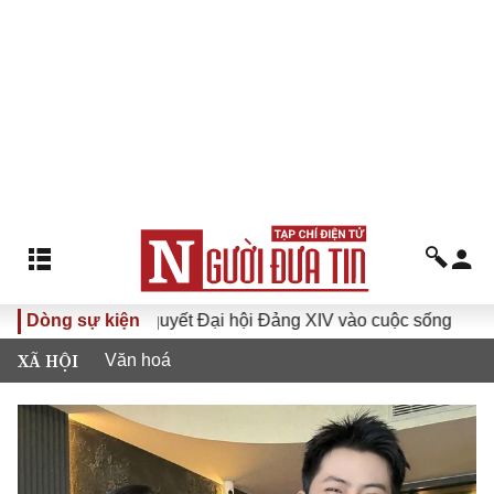
a Nghị quyết Đại hội Đảng XIV vào cuộc sống
Dòng sự kiện
Hướng tới Đ
XÃ HỘI
Văn hoá