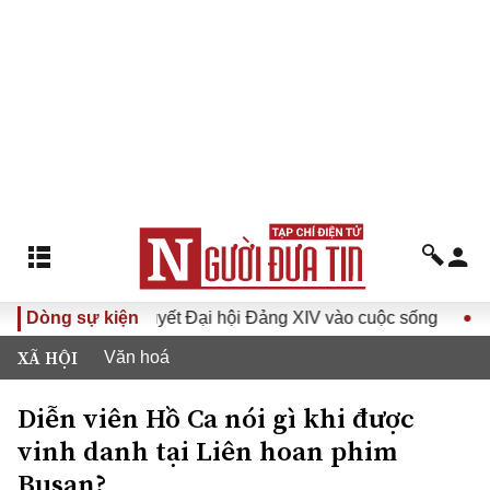
Đưa Nghị quyết Đại hội Đảng XIV vào cuộc sống
Dòng sự kiện
Hướng t
XÃ HỘI
Văn hoá
Diễn viên Hồ Ca nói gì khi được
vinh danh tại Liên hoan phim
Busan?