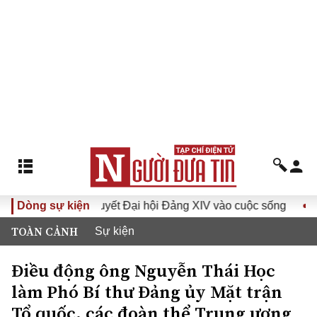
Đưa Nghị quyết Đại hội Đảng XIV vào cuộc sống
Dòng sự kiện
Hướng tớ
TOÀN CẢNH
Sự kiện
Điều động ông Nguyễn Thái Học
làm Phó Bí thư Đảng ủy Mặt trận
Tổ quốc, các đoàn thể Trung ương