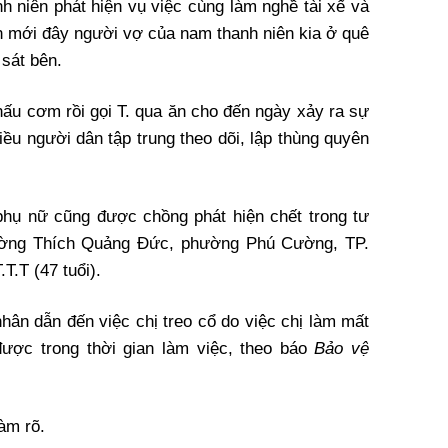
h niên phát hiện vụ việc cùng làm nghề tài xế và
n mới đây người vợ của nam thanh niên kia ở quê
 sát bên.
u cơm rồi gọi T. qua ăn cho đến ngày xảy ra sự
hiều người dân tập trung theo dõi, lập thùng quyên
phụ nữ cũng được chồng phát hiện chết trong tư
 đường Thích Quảng Đức, phường Phú Cường, TP.
T.T (47 tuổi).
hân dẫn đến việc chị treo cổ do việc chị làm mất
được trong thời gian làm việc, theo báo
Bảo vệ
àm rõ.