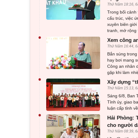
Thứ Năm 18:16, 6
Trong bối cảnh 
cấu trúc, việc 
xuyên biên giới
tranh, mở rộng 
•
Xem công an
Thứ Năm 16:44, 6
Bắn súng trong 
hay bơi mang sú
Công an nhân d
gặp khi làm nhi
•
Xây dựng “t
Thứ Năm 15:13, 6
Sáng 6/8, Ban T
Tỉnh ủy, giao b
luận cấp tỉnh 
•
Hải Phòng: T
cho người d
Thứ Năm 08:39, 6