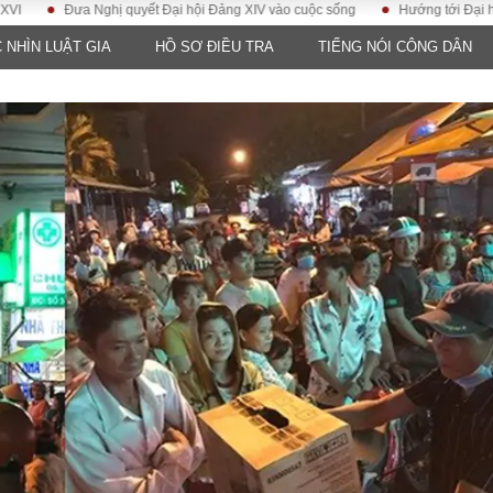
Đưa Nghị quyết Đại hội Đảng XIV vào cuộc sống
Hướng tới Đại hội đại bi
 NHÌN LUẬT GIA
HỒ SƠ ĐIỀU TRA
TIẾNG NÓI CÔNG DÂN
LUẬT
KINH TẾ
XÃ HỘI
ảy pháp
Bất động sản
Dân sinh
Tài chính - Ngân
Giáo dục
luật gia
hàng
Văn hoá
ều tra
Kinh tế vĩ mô
Môi trườn
i công dân
Hồ sơ doanh
Giao thông
nghiệp
- Hình sự
Xu hướng thị
trường
Tiêu dùng và dư
luận
Công nghệ
US