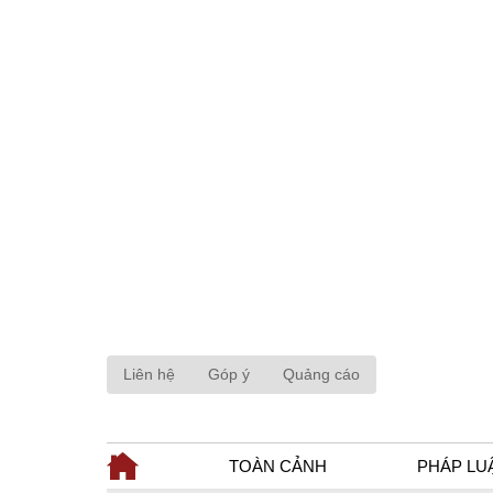
Liên hệ
Góp ý
Quảng cáo
TOÀN CẢNH
PHÁP LU