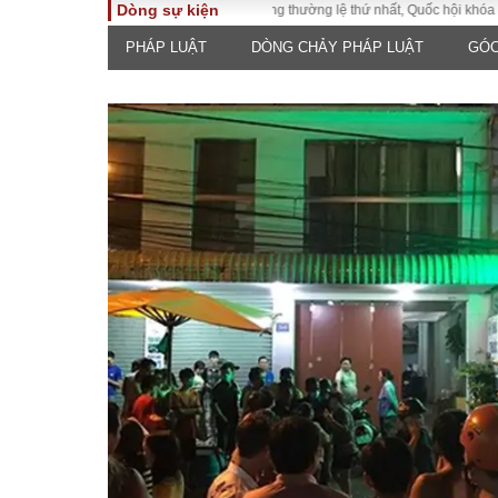
Dòng sự kiện
Kỳ họp không thường lệ thứ nhất, Quốc hội khóa XVI
PHÁP LUẬT
DÒNG CHẢY PHÁP LUẬT
GÓC
TOÀN CẢNH
PHÁP 
Tiêu điểm
Dòng ch
luật
Chính sách
Góc nhìn 
Sự kiện
Hồ sơ đi
Đối thoại
Tiếng nó
Thế giới
An ninh 
ĐA CHIỀU
INFOC
Quan điểm