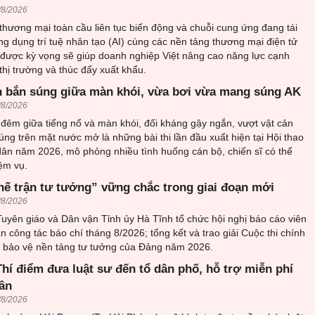
/8/2026
thương mại toàn cầu liên tục biến động và chuỗi cung ứng đang tái
ứng dụng trí tuệ nhân tạo (AI) cùng các nền tảng thương mại điện tử
 được kỳ vọng sẽ giúp doanh nghiệp Việt nâng cao năng lực cạnh
thị trường và thúc đẩy xuất khẩu.
 bắn súng giữa màn khói, vừa bơi vừa mang súng AK
/8/2026
đêm giữa tiếng nổ và màn khói, đối kháng gậy ngắn, vượt vật cản
ng trên mặt nước mở là những bài thi lần đầu xuất hiện tại Hội thao
ân năm 2026, mô phỏng nhiều tình huống cán bộ, chiến sĩ có thể
ệm vụ.
hế trận tư tưởng” vững chắc trong giai đoạn mới
/8/2026
uyên giáo và Dân vận Tỉnh ủy Hà Tĩnh tổ chức hội nghị báo cáo viên
an công tác báo chí tháng 8/2026; tổng kết và trao giải Cuộc thi chính
về bảo vệ nền tảng tư tưởng của Đảng năm 2026.
hí điểm đưa luật sư đến tổ dân phố, hỗ trợ miễn phí
ân
/8/2026