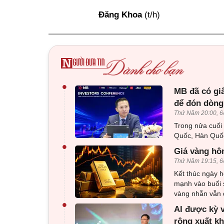
Đăng Khoa
(t/h)
•
MB đã có gi
để đón dòng
Thứ Năm 20:00, 6
Trong nửa cuối
Quốc, Hàn Quốc
•
Giá vàng hôm
Thứ Năm 19:15, 6
Kết thúc ngày h
mạnh vào buổi 
vàng nhẫn vẫn d
•
AI được kỳ 
rộng xuất k