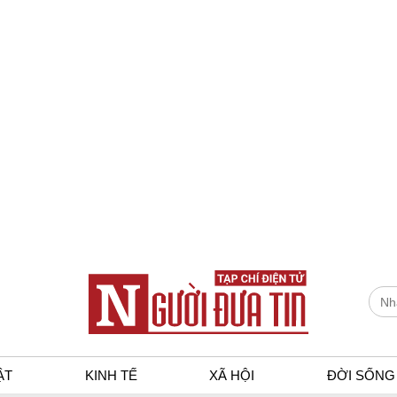
ẬT
KINH TẾ
XÃ HỘI
ĐỜI SỐNG