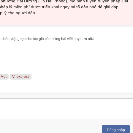
i phường Hải Dương (Tp.Hải Phòng), mô hình tuyên truyền pháp luật
pháp lý miễn phí được triển khai ngay tại tổ dân phố để giải đáp
 lý cho người dân.
 thêm động lực cho tác giả có những bài viết hay hơn nữa.
 Một
Vnexpress
Đăng nhập