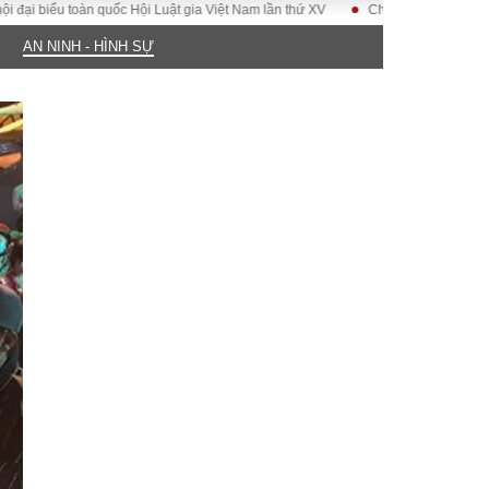
ểu toàn quốc Hội Luật gia Việt Nam lần thứ XV
Chiến dịch 500 ngày đêm
AN NINH - HÌNH SỰ
ĐỜI SỐNG
Gia đình
Sức khỏe
Cần biết
g
Cộng đồng mạng
 – Đô thị