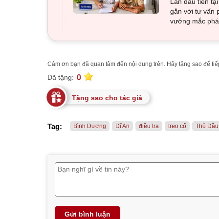
Lần đầu tiên tạ
gắn với tư vấn 
vướng mắc pháp
Cảm ơn bạn đã quan tâm đến nội dung trên. Hãy tặng sao để tiếp
0
Đã tặng:
Tặng sao cho tác giả
Tag:
Bình Dương
Dĩ An
điều tra
treo cổ
Thủ Dầu
Gửi bình luận