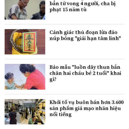
bắn tử vong 4 người, cha bị
phạt 15 năm tù
Cảnh giác thủ đoạn lừa đảo
núp bóng "giải hạn tâm linh"
Bảo mẫu "luồn dây thun bắn
chân hai cháu bé 2 tuổi" khai
gì?
Khởi tố vụ buôn bán hơn 3.600
sản phẩm giả mạo nhãn hiệu
nổi tiếng