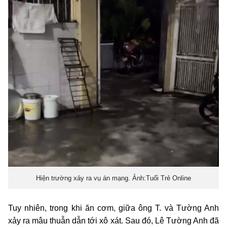
Hiện trường xảy ra vụ án mạng. Ảnh:Tuổi Trẻ Online
Tuy nhiên, trong khi ăn cơm, giữa ông T. và Tường Anh
xảy ra mâu thuẫn dẫn tới xô xát. Sau đó, Lê Tường Anh đã