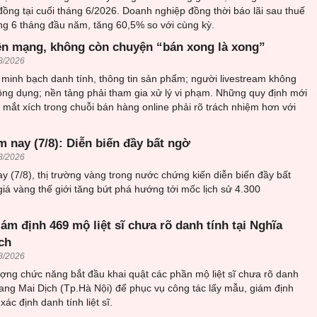
đồng tại cuối tháng 6/2026. Doanh nghiệp đồng thời báo lãi sau thuế
ng 6 tháng đầu năm, tăng 60,5% so với cùng kỳ.
ên mạng, không còn chuyện “bán xong là xong”
8/2026
minh bạch danh tính, thông tin sản phẩm; người livestream không
ông dụng; nền tảng phải tham gia xử lý vi phạm. Những quy định mới
mắt xích trong chuỗi bán hàng online phải rõ trách nhiệm hơn với
 nay (7/8): Diễn biến đầy bất ngờ
8/2026
y (7/8), thị trường vàng trong nước chứng kiến diễn biến đầy bất
giá vàng thế giới tăng bứt phá hướng tới mốc lịch sử 4.300
iám định 469 mộ liệt sĩ chưa rõ danh tính tại Nghĩa
ch
8/2026
ượng chức năng bắt đầu khai quật các phần mộ liệt sĩ chưa rõ danh
trang Mai Dịch (Tp.Hà Nội) để phục vụ công tác lấy mẫu, giám định
ác định danh tính liệt sĩ.