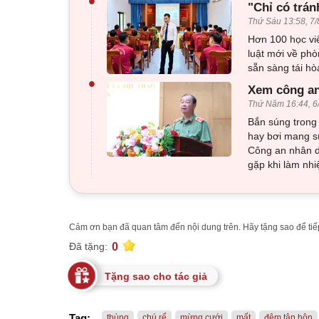
•
"Chỉ có trán
Thứ Sáu 13:58, 7/
Hơn 100 học viê
luật mới về phò
sẵn sàng tái h
•
Xem công an
Thứ Năm 16:44, 6
Bắn súng trong 
hay bơi mang sú
Công an nhân d
gặp khi làm nhi
Cảm ơn bạn đã quan tâm đến nội dung trên. Hãy tặng sao để tiếp
0
Đã tặng:
Tặng sao cho tác giả
Tag:
thùng
chú rể
mừng cưới
mất
đêm tân hôn