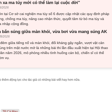
h xa ma túy mới có thể làm lại cuộc đời"
8/2026
n tại Cơ sở cai nghiện ma túy số 6 được cập nhật các quy định pháp
ng, chống ma túy, nâng cao nhận thức, quyết tâm từ bỏ ma túy và
òa nhập cộng đồng.
 bắn súng giữa màn khói, vừa bơi vừa mang súng AK
/8/2026
đêm giữa tiếng nổ và màn khói, đối kháng gậy ngắn, vượt vật cản
ng trên mặt nước mở là những bài thi lần đầu xuất hiện tại Hội thao
ân năm 2026, mô phỏng nhiều tình huống cán bộ, chiến sĩ có thể
ệm vụ.
 thêm động lực cho tác giả có những bài viết hay hơn nữa.
TP Cà Mau