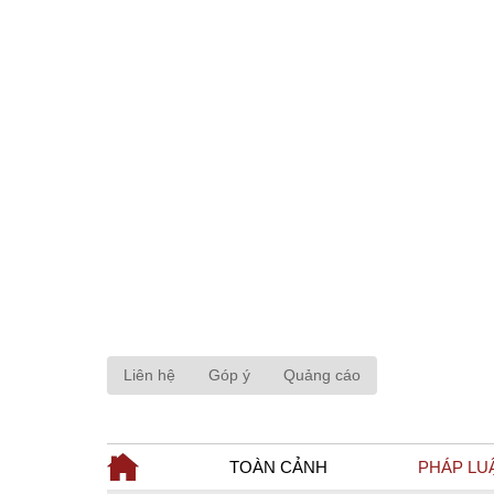
Liên hệ
Góp ý
Quảng cáo
TOÀN CẢNH
PHÁP LU