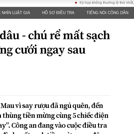
Kỳ họp không thường lệ thứ nhất, Quốc h
 NHÌN LUẬT GIA
HỒ SƠ ĐIỀU TRA
TIẾNG NÓI CÔNG DÂN
LUẬT
KINH TẾ
XÃ HỘI
ảy pháp
Bất động sản
Dân sinh
 dâu - chú rể mất sạch
Tài chính - Ngân
Giáo dục
luật gia
hàng
Văn hoá
ng cưới ngay sau
ều tra
Kinh tế vĩ mô
Môi trườn
i công dân
Hồ sơ doanh
Giao thông
nghiệp
- Hình sự
Xu hướng thị
trường
Tiêu dùng và dư
luận
Công nghệ
Cà Mau vì say rượu đã ngủ quên, đến
n thùng tiền mừng cùng 5 chiếc điện
US
y”. Công an đang vào cuộc điều tra