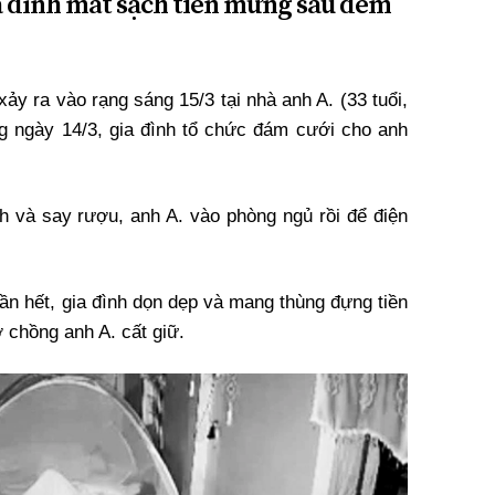
a đình mất sạch tiền mừng sau đêm
ảy ra vào rạng sáng 15/3 tại nhà anh A. (33 tuổi,
g ngày 14/3, gia đình tổ chức đám cưới cho anh
h và say rượu, anh A. vào phòng ngủ rồi để điện
ần hết, gia đình dọn dẹp và mang thùng đựng tiền
chồng anh A. cất giữ.