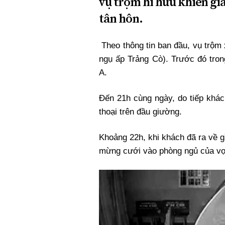
vụ trộm hi hữu khiến gi
Xi nhan Trái Phải
tân hôn.
Bạn đọc viết
Theo thông tin ban đầu, vụ trộm x
ngụ ấp Trảng Cò). Trước đó tron
A.
Đến 21h cùng ngày, do tiếp khác
thoại trên đầu giường.
Khoảng 22h, khi khách đã ra về g
mừng cưới vào phòng ngủ của vợ 