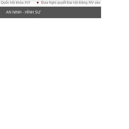
ội khóa XVI
Đưa Nghị quyết Đại hội Đảng XIV vào cuộc sống
Hướng tớ
AN NINH - HÌNH SỰ
ĐỜI SỐNG
Gia đình
Sức khỏe
Cần biết
g
Cộng đồng mạng
 – Đô thị