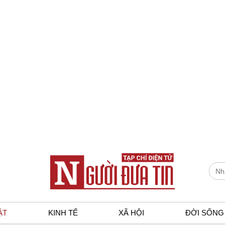
ẬT
KINH TẾ
XÃ HỘI
ĐỜI SỐNG