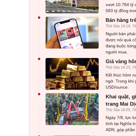
vượt 10.784 tỷ 
583 tỷ đồng tro
•
Bán hàng tr
Thứ Sáu 19:18, 7/
Người bán phải 
được nói quá c
đang buộc từng 
người mua.
•
Giá vàng hôm
Thứ Sáu 19:15, 7/
Kết thúc hôm na
ngờ. Trong khi 
USD/ounce.
•
Khai quật, g
trang Mai Dị
Thứ Sáu 16:05, 7/
Ngày 7/8, lực l
tính tại Nghĩa 
ADN, góp phần x