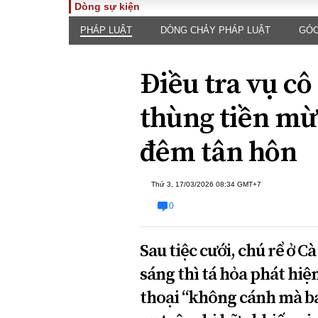
Dòng sự kiện
PHÁP LUẬT
DÒNG CHẢY PHÁP LUẬT
GÓC
TOÀN CẢNH
PHÁP 
Tiêu điểm
Dòng ch
Điều tra vụ cô
luật
Chính sách
Góc nhìn 
Sự kiện
thùng tiền mừ
Hồ sơ đi
Đối thoại
Tiếng nó
đêm tân hôn
Thế giới
An ninh 
Thứ 3, 17/03/2026 08:34 GMT+7
0
Sau tiệc cưới, chú rể ở 
sáng thì tá hỏa phát hiệ
ĐA CHIỀU
INFOC
thoại “không cánh mà ba
Quan điểm