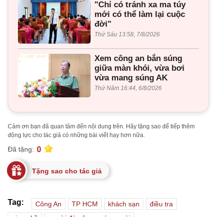
"Chỉ có tránh xa ma túy
mới có thể làm lại cuộc
đời"
Thứ Sáu 13:58, 7/8/2026
Xem công an bắn súng
giữa màn khói, vừa bơi
vừa mang súng AK
Thứ Năm 16:44, 6/8/2026
Cảm ơn bạn đã quan tâm đến nội dung trên. Hãy tặng sao để tiếp thêm
động lực cho tác giả có những bài viết hay hơn nữa.
0
Đã tặng:
Tặng sao cho tác giả
Tag:
Công An
TP HCM
khách sạn
điều tra