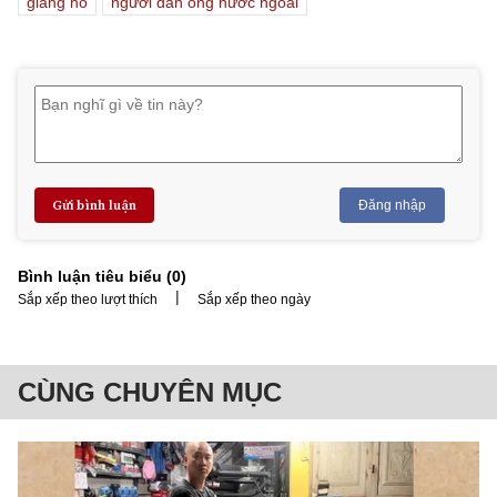
giang hồ
người đàn ông nước ngoài
Gửi bình luận
Đăng nhập
Bình luận tiêu biểu (
0
)
|
Sắp xếp theo lượt thích
Sắp xếp theo ngày
CÙNG CHUYÊN MỤC