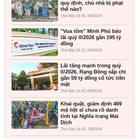
quy định, chủ nhà bị phạt
thế nào?
Thứ Bảy 19:36, 8/8/2026
"Vua tôm" Minh Phú báo
lãi quý II/2026 gần 195 tỷ
đồng
Thứ Bảy 19:31, 8/8/2026
Lãi tăng mạnh trong quý
II/2026, Rạng Đông sắp chi
gần 59 tỷ đồng cổ tức tiền
mặt
Thứ Bảy 16:50, 8/8/2026
Khai quật, giám định 469
mộ liệt sĩ chưa rõ danh
tính tại Nghĩa trang Mai
Dịch
Thứ Sáu 16:05, 7/8/2026