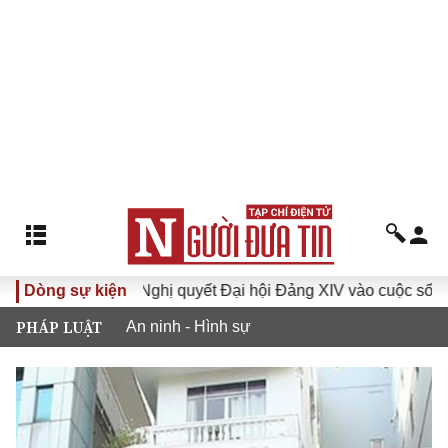
I
Dòng sự kiện
Đưa Nghị quyết Đại hội Đảng XIV vào cuộc sống
Hư
PHÁP LUẬT
An ninh - Hình sự