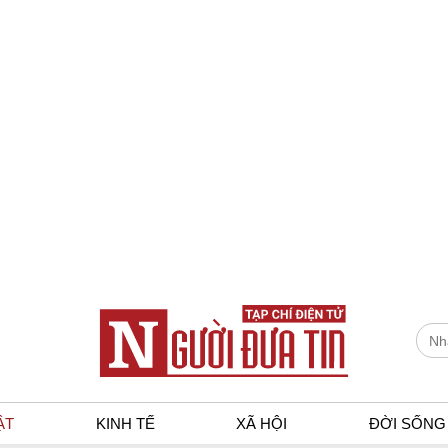
ẬT
KINH TẾ
XÃ HỘI
ĐỜI SỐNG