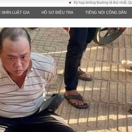
Kỳ họp không thường lệ thứ nhất, Quốc hội khó
 NHÌN LUẬT GIA
HỒ SƠ ĐIỀU TRA
TIẾNG NÓI CÔNG DÂN
LUẬT
KINH TẾ
XÃ HỘI
ảy pháp
Bất động sản
Dân sinh
Tài chính - Ngân
Giáo dục
luật gia
hàng
Văn hoá
ều tra
Kinh tế vĩ mô
Môi trườn
i công dân
Hồ sơ doanh
Giao thông
nghiệp
- Hình sự
Xu hướng thị
trường
Tiêu dùng và dư
luận
Công nghệ
US