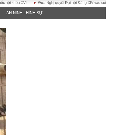
a XVI
Đưa Nghị quyết Đại hội Đảng XIV vào cuộc sống
Hướng tới Đại 
AN NINH - HÌNH SỰ
ĐỜI SỐNG
Gia đình
Sức khỏe
Cần biết
g
Cộng đồng mạng
 – Đô thị