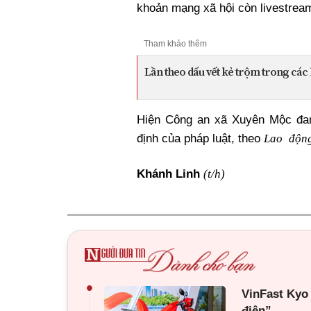
khoản mạng xã hội còn livestream
Tham khảo thêm
Lần theo dấu vết kẻ trộm trong các
Hiện Công an xã Xuyên Mộc đang
Lao động
định của pháp luật, theo
(t/h)
Khánh Linh
•
VinFast Kyo
điện”