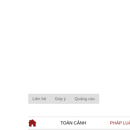
Liên hệ
Góp ý
Quảng cáo
TOÀN CẢNH
PHÁP LU