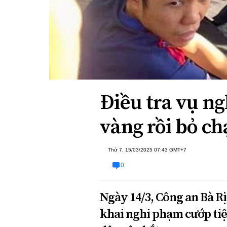
Xi nhan Trái Phải
Bạn đọc viết
Điều tra vụ n
vàng rồi bỏ ch
Thứ 7, 15/03/2025 07:43 GMT+7
0
Ngày 14/3, Công an Bà Rịa
khai nghi phạm cướp tiệ