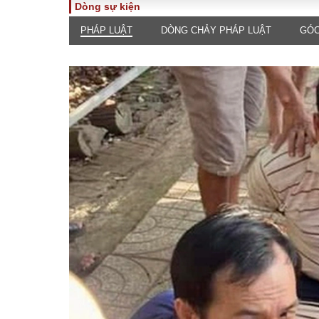
Dòng sự kiện
PHÁP LUẬT
DÒNG CHẢY PHÁP LUẬT
GÓC
TOÀN CẢNH
PHÁP 
Tiêu điểm
Dòng ch
luật
Chính sách
Góc nhìn 
Sự kiện
Hồ sơ đi
Đối thoại
Tiếng nó
Thế giới
An ninh 
ĐA CHIỀU
INFOC
Quan điểm